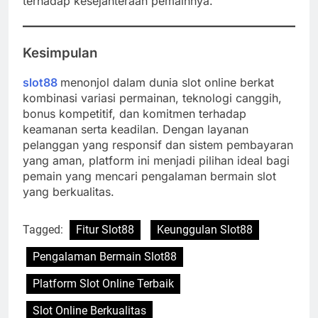
terhadap kesejahteraan pemainnya.
Kesimpulan
slot88
menonjol dalam dunia slot online berkat
kombinasi variasi permainan, teknologi canggih,
bonus kompetitif, dan komitmen terhadap
keamanan serta keadilan. Dengan layanan
pelanggan yang responsif dan sistem pembayaran
yang aman, platform ini menjadi pilihan ideal bagi
pemain yang mencari pengalaman bermain slot
yang berkualitas.
Tagged:
Fitur Slot88
Keunggulan Slot88
Pengalaman Bermain Slot88
Platform Slot Online Terbaik
Slot Online Berkualitas