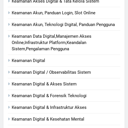
Keamanan Akses Digital & Tata Kelola Sistem
Keamanan Akun, Panduan Login, Slot Online
Keamanan Akun, Teknologi Digital, Panduan Pengguna
Keamanan Data Digital,Manajemen Akses
Online,Infrastruktur Platform,Keandalan
Sistem,Pengalaman Pengguna
Keamanan Digital
Keamanan Digital / Observabilitas Sistem
Keamanan Digital & Akses Sistem
Keamanan Digital & Forensik Teknologi
Keamanan Digital & Infrastruktur Akses
Keamanan Digital & Kesehatan Mental