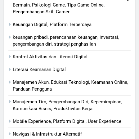
Bermain, Psikologi Game, Tips Game Online,
Pengembangan Skill Gamer
Keuangan Digital, Platform Terpercaya
keuangan pribadi, perencanaan keuangan, investasi,
pengembangan diri, strategi penghasilan
Kontrol Aktivitas dan Literasi Digital
Literasi Keamanan Digital
Manajemen Akun, Edukasi Teknologi, Keamanan Online,
Panduan Pengguna
Manajemen Tim, Pengembangan Diri, Kepemimpinan,
Komunikasi Bisnis, Produktivitas Kerja
Mobile Experience, Platform Digital, User Experience
Navigasi & Infrastruktur Alternatif