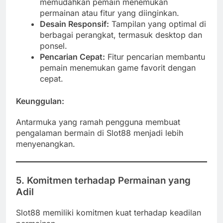
memudahkan pemain menemukan
permainan atau fitur yang diinginkan.
Desain Responsif:
Tampilan yang optimal di
berbagai perangkat, termasuk desktop dan
ponsel.
Pencarian Cepat:
Fitur pencarian membantu
pemain menemukan game favorit dengan
cepat.
Keunggulan:
Antarmuka yang ramah pengguna membuat
pengalaman bermain di Slot88 menjadi lebih
menyenangkan.
5. Komitmen terhadap Permainan yang
Adil
Slot88 memiliki komitmen kuat terhadap keadilan