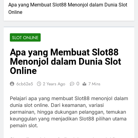
Apa yang Membuat Slot88 Menonjol dalam Dunia Slot
Online
SLOT ONLINE
Apa yang Membuat Slot88
Menonjol dalam Dunia Slot
Online
0
6cb62e5
2 Years Ago
7 Mins
Pelajari apa yang membuat Slot88 menonjol dalam
dunia slot online. Dari keamanan, variasi
permainan, hingga dukungan pelanggan, temukan
keunggulan yang menjadikan Slot88 pilihan utama
pemain slot.