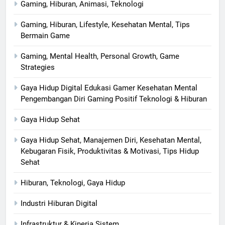
Gaming, Hiburan, Animasi, Teknologi
Gaming, Hiburan, Lifestyle, Kesehatan Mental, Tips
Bermain Game
Gaming, Mental Health, Personal Growth, Game
Strategies
Gaya Hidup Digital Edukasi Gamer Kesehatan Mental
Pengembangan Diri Gaming Positif Teknologi & Hiburan
Gaya Hidup Sehat
Gaya Hidup Sehat, Manajemen Diri, Kesehatan Mental,
Kebugaran Fisik, Produktivitas & Motivasi, Tips Hidup
Sehat
Hiburan, Teknologi, Gaya Hidup
Industri Hiburan Digital
Infrastruktur & Kinerja Sistem