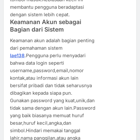
membantu pengguna beradaptasi
dengan sistem lebih cepat.
Keamanan Akun sebagai
Bagian dari Sistem
Keamanan akun adalah bagian penting
dari pemahaman sistem
lae138
.Pengguna perlu menyadari
bahwa data login seperti
username,password,email,nomor
kontak,atau informasi akun lain
bersifat pribadi dan tidak seharusnya
dibagikan kepada siapa pun.
Gunakan password yang kuat,unik,dan
tidak sama dengan akun lain.Password
yang baik biasanya memuat huruf
besar,huruf kecil,angka,dan
simbol.Hindari memakai tanggal
lahir,nama panggilan,atau angka