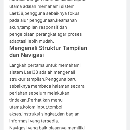
utama adalah memahami sistem
Lae138,pengguna sebaiknya fokus
pada alur penggunaan,keamanan
akun,tampilan responsif,dan
pengelolaan perangkat agar proses
adaptasi lebih mudah.
Mengenali Struktur Tampilan
dan Navigasi
Langkah pertama untuk memahami
sistem Lae138 adalah mengenali
struktur tampilan.Pengguna baru
sebaiknya membaca halaman secara
perlahan sebelum melakukan
tindakan.Perhatikan menu
utama,kolom input,tombol
akses,instruksi singkat,dan bagian
informasi yang tersedia.
Navigasi yang baik biasanya memiliki