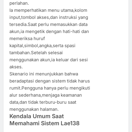
perlahan.
Ia memperhatikan menu utama,kolom
input,tombol akses,dan instruksi yang
tersedia.Saat perlu memasukkan data
akun,ia mengetik dengan hati-hati dan
memeriksa huruf
kapital,simbol,angka,serta spasi
tambahan.Setelah selesai
menggunakan akun,ia keluar dari sesi
akses.
Skenario ini menunjukkan bahwa
beradaptasi dengan sistem tidak harus
rumit.Pengguna hanya perlu mengikuti
alur sederhana,menjaga keamanan
data,dan tidak terburu-buru saat
menggunakan halaman.
Kendala Umum Saat
Memahami Sistem Lae138