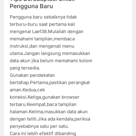
Pengguna Baru
Pengguna baru sebaiknya tidak
terburu-buru saat pertama kali
mengenal Lae138.Mulailah dengan
memahami tampilan,membaca
instruksi,dan mengenali menu
utama.Jangan langsung memasukkan
data akun jika belum memahami kolom
yang tersedia.
Gunakan pendekatan
bertahap.Pertama,pastikan perangkat
aman.Kedua,cek
koneksi.Ketiga,gunakan browser
terbaru.Keempat,baca tampilan
halaman.Kelima,masukkan data akun
dengan teliti.Jika ada kendala,periksa
penyebabnya satu per satu.
Cara ini lebih efektif dibanding