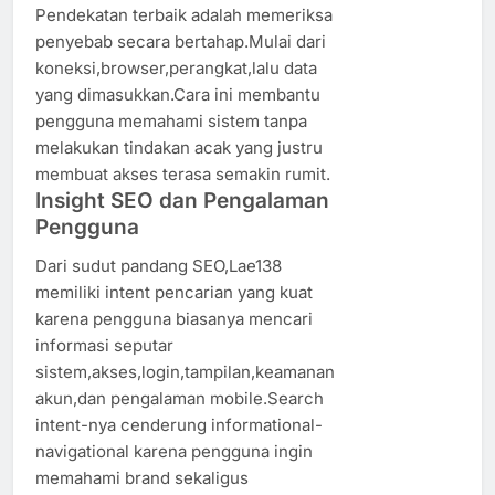
Pendekatan terbaik adalah memeriksa
penyebab secara bertahap.Mulai dari
koneksi,browser,perangkat,lalu data
yang dimasukkan.Cara ini membantu
pengguna memahami sistem tanpa
melakukan tindakan acak yang justru
membuat akses terasa semakin rumit.
Insight SEO dan Pengalaman
Pengguna
Dari sudut pandang SEO,Lae138
memiliki intent pencarian yang kuat
karena pengguna biasanya mencari
informasi seputar
sistem,akses,login,tampilan,keamanan
akun,dan pengalaman mobile.Search
intent-nya cenderung informational-
navigational karena pengguna ingin
memahami brand sekaligus