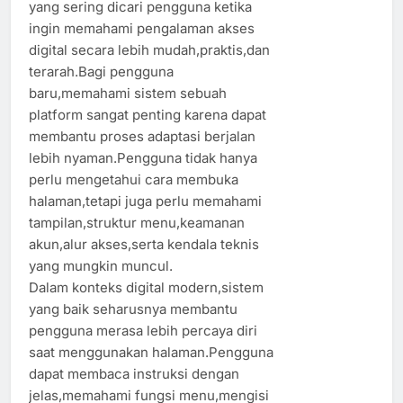
yang sering dicari pengguna ketika
ingin memahami pengalaman akses
digital secara lebih mudah,praktis,dan
terarah.Bagi pengguna
baru,memahami sistem sebuah
platform sangat penting karena dapat
membantu proses adaptasi berjalan
lebih nyaman.Pengguna tidak hanya
perlu mengetahui cara membuka
halaman,tetapi juga perlu memahami
tampilan,struktur menu,keamanan
akun,alur akses,serta kendala teknis
yang mungkin muncul.
Dalam konteks digital modern,sistem
yang baik seharusnya membantu
pengguna merasa lebih percaya diri
saat menggunakan halaman.Pengguna
dapat membaca instruksi dengan
jelas,memahami fungsi menu,mengisi