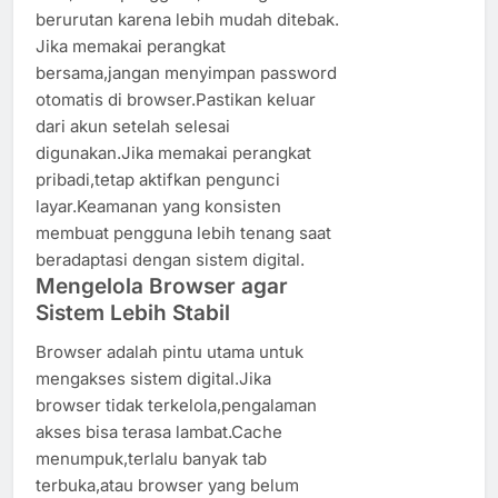
berurutan karena lebih mudah ditebak.
Jika memakai perangkat
bersama,jangan menyimpan password
otomatis di browser.Pastikan keluar
dari akun setelah selesai
digunakan.Jika memakai perangkat
pribadi,tetap aktifkan pengunci
layar.Keamanan yang konsisten
membuat pengguna lebih tenang saat
beradaptasi dengan sistem digital.
Mengelola Browser agar
Sistem Lebih Stabil
Browser adalah pintu utama untuk
mengakses sistem digital.Jika
browser tidak terkelola,pengalaman
akses bisa terasa lambat.Cache
menumpuk,terlalu banyak tab
terbuka,atau browser yang belum