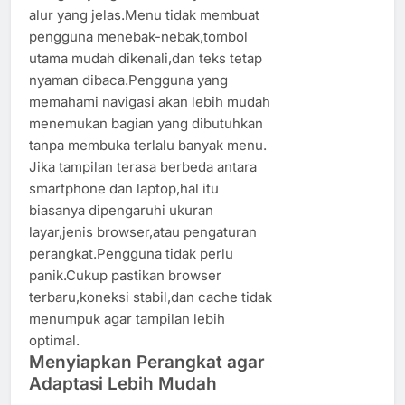
alur yang jelas.Menu tidak membuat
pengguna menebak-nebak,tombol
utama mudah dikenali,dan teks tetap
nyaman dibaca.Pengguna yang
memahami navigasi akan lebih mudah
menemukan bagian yang dibutuhkan
tanpa membuka terlalu banyak menu.
Jika tampilan terasa berbeda antara
smartphone dan laptop,hal itu
biasanya dipengaruhi ukuran
layar,jenis browser,atau pengaturan
perangkat.Pengguna tidak perlu
panik.Cukup pastikan browser
terbaru,koneksi stabil,dan cache tidak
menumpuk agar tampilan lebih
optimal.
Menyiapkan Perangkat agar
Adaptasi Lebih Mudah