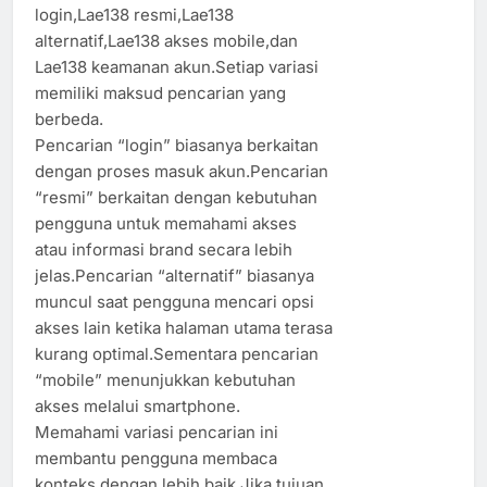
login,Lae138 resmi,Lae138
alternatif,Lae138 akses mobile,dan
Lae138 keamanan akun.Setiap variasi
memiliki maksud pencarian yang
berbeda.
Pencarian “login” biasanya berkaitan
dengan proses masuk akun.Pencarian
“resmi” berkaitan dengan kebutuhan
pengguna untuk memahami akses
atau informasi brand secara lebih
jelas.Pencarian “alternatif” biasanya
muncul saat pengguna mencari opsi
akses lain ketika halaman utama terasa
kurang optimal.Sementara pencarian
“mobile” menunjukkan kebutuhan
akses melalui smartphone.
Memahami variasi pencarian ini
membantu pengguna membaca
konteks dengan lebih baik.Jika tujuan