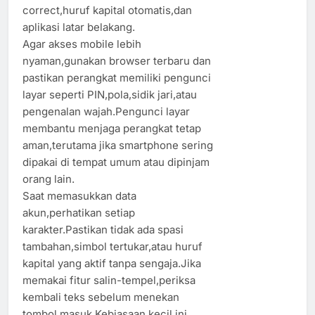
correct,huruf kapital otomatis,dan
aplikasi latar belakang.
Agar akses mobile lebih
nyaman,gunakan browser terbaru dan
pastikan perangkat memiliki pengunci
layar seperti PIN,pola,sidik jari,atau
pengenalan wajah.Pengunci layar
membantu menjaga perangkat tetap
aman,terutama jika smartphone sering
dipakai di tempat umum atau dipinjam
orang lain.
Saat memasukkan data
akun,perhatikan setiap
karakter.Pastikan tidak ada spasi
tambahan,simbol tertukar,atau huruf
kapital yang aktif tanpa sengaja.Jika
memakai fitur salin-tempel,periksa
kembali teks sebelum menekan
tombol masuk.Kebiasaan kecil ini