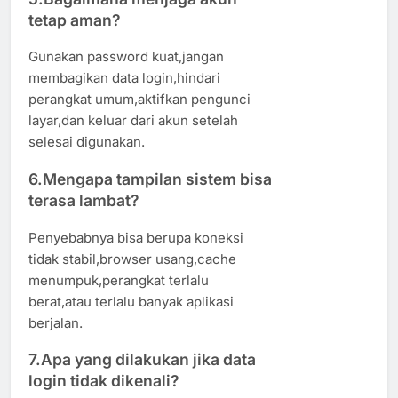
tetap aman?
Gunakan password kuat,jangan
membagikan data login,hindari
perangkat umum,aktifkan pengunci
layar,dan keluar dari akun setelah
selesai digunakan.
6.Mengapa tampilan sistem bisa
terasa lambat?
Penyebabnya bisa berupa koneksi
tidak stabil,browser usang,cache
menumpuk,perangkat terlalu
berat,atau terlalu banyak aplikasi
berjalan.
7.Apa yang dilakukan jika data
login tidak dikenali?