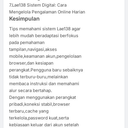
7.Lae138 Sistem Digital: Cara
Mengelola Pengalaman Online Harian
Kesimpulan
Tips memahami sistem Lae138 agar
lebih mudah beradaptasi berfokus
pada pemahaman
tampilan,navigasi,akses
mobile,keamanan akun,pengelolaan
browser,dan kesiapan
perangkat.Pengguna baru sebaiknya
tidak terburu-buru,melainkan
membaca instruksi dan memahami
alur secara bertahap.
Dengan menggunakan perangkat
pribadi,koneksi stabil,browser
terbaru,cache yang
terkelola,password kuat,serta
kebiasaan keluar dari akun setelah