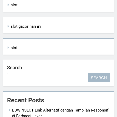
slot
slot gacor hari ini
slot
Search
SEARCH
Recent Posts
EDWINSLOT Link Alternatif dengan Tampilan Responsif
di Berbagai Layar