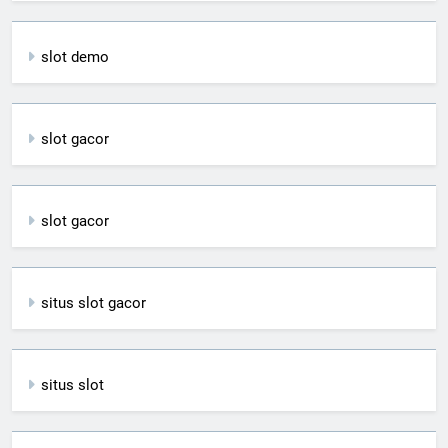
slot demo
slot gacor
slot gacor
situs slot gacor
situs slot