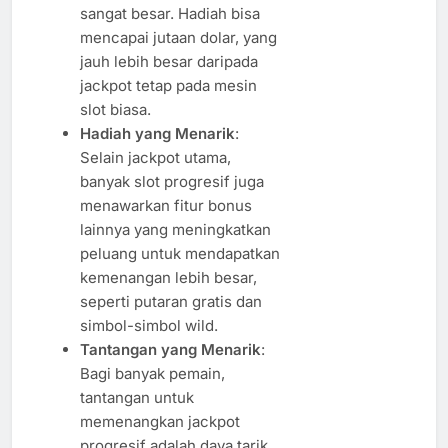
sangat besar. Hadiah bisa
mencapai jutaan dolar, yang
jauh lebih besar daripada
jackpot tetap pada mesin
slot biasa.
Hadiah yang Menarik
:
Selain jackpot utama,
banyak slot progresif juga
menawarkan fitur bonus
lainnya yang meningkatkan
peluang untuk mendapatkan
kemenangan lebih besar,
seperti putaran gratis dan
simbol-simbol wild.
Tantangan yang Menarik
:
Bagi banyak pemain,
tantangan untuk
memenangkan jackpot
progresif adalah daya tarik