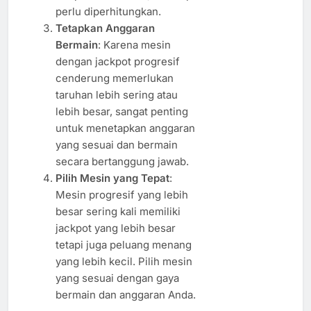
perlu diperhitungkan.
Tetapkan Anggaran
Bermain
: Karena mesin
dengan jackpot progresif
cenderung memerlukan
taruhan lebih sering atau
lebih besar, sangat penting
untuk menetapkan anggaran
yang sesuai dan bermain
secara bertanggung jawab.
Pilih Mesin yang Tepat
:
Mesin progresif yang lebih
besar sering kali memiliki
jackpot yang lebih besar
tetapi juga peluang menang
yang lebih kecil. Pilih mesin
yang sesuai dengan gaya
bermain dan anggaran Anda.