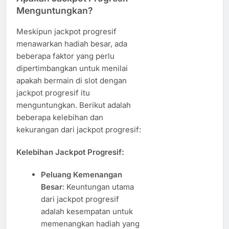
Menguntungkan?
Meskipun jackpot progresif
menawarkan hadiah besar, ada
beberapa faktor yang perlu
dipertimbangkan untuk menilai
apakah bermain di slot dengan
jackpot progresif itu
menguntungkan. Berikut adalah
beberapa kelebihan dan
kekurangan dari jackpot progresif:
Kelebihan Jackpot Progresif:
Peluang Kemenangan
Besar
: Keuntungan utama
dari jackpot progresif
adalah kesempatan untuk
memenangkan hadiah yang