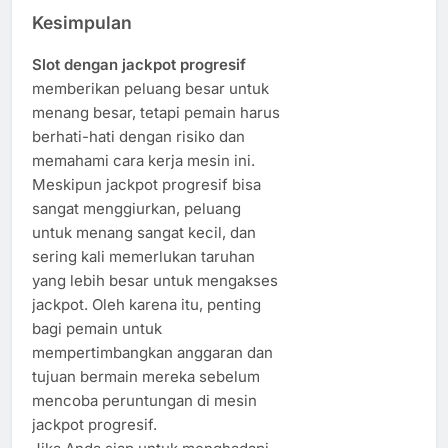
Kesimpulan
Slot dengan jackpot progresif
memberikan peluang besar untuk
menang besar, tetapi pemain harus
berhati-hati dengan risiko dan
memahami cara kerja mesin ini.
Meskipun jackpot progresif bisa
sangat menggiurkan, peluang
untuk menang sangat kecil, dan
sering kali memerlukan taruhan
yang lebih besar untuk mengakses
jackpot. Oleh karena itu, penting
bagi pemain untuk
mempertimbangkan anggaran dan
tujuan bermain mereka sebelum
mencoba peruntungan di mesin
jackpot progresif.