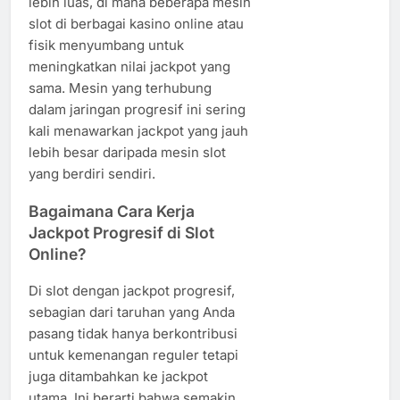
lebih luas, di mana beberapa mesin
slot di berbagai kasino online atau
fisik menyumbang untuk
meningkatkan nilai jackpot yang
sama. Mesin yang terhubung
dalam jaringan progresif ini sering
kali menawarkan jackpot yang jauh
lebih besar daripada mesin slot
yang berdiri sendiri.
Bagaimana Cara Kerja
Jackpot Progresif di Slot
Online?
Di slot dengan jackpot progresif,
sebagian dari taruhan yang Anda
pasang tidak hanya berkontribusi
untuk kemenangan reguler tetapi
juga ditambahkan ke jackpot
utama. Ini berarti bahwa semakin