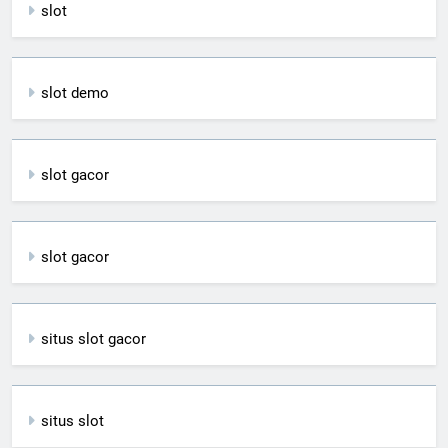
slot
slot demo
slot gacor
slot gacor
situs slot gacor
situs slot