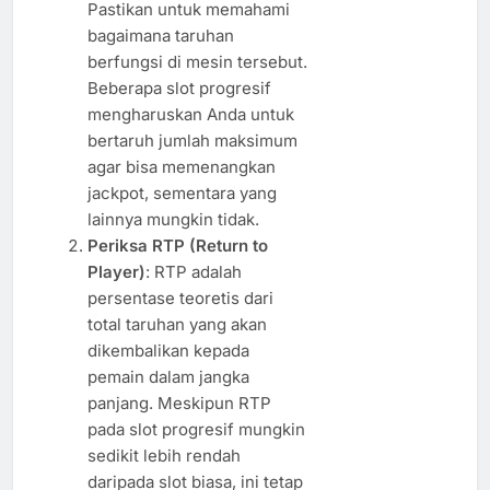
Pastikan untuk memahami
bagaimana taruhan
berfungsi di mesin tersebut.
Beberapa slot progresif
mengharuskan Anda untuk
bertaruh jumlah maksimum
agar bisa memenangkan
jackpot, sementara yang
lainnya mungkin tidak.
Periksa RTP (Return to
Player)
: RTP adalah
persentase teoretis dari
total taruhan yang akan
dikembalikan kepada
pemain dalam jangka
panjang. Meskipun RTP
pada slot progresif mungkin
sedikit lebih rendah
daripada slot biasa, ini tetap