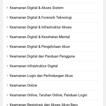
Keamanan Digital & Akses Sistem
Keamanan Digital & Forensik Teknologi
Keamanan Digital & Infrastruktur Akses
Keamanan Digital & Kesehatan Mental
Keamanan Digital & Pengelolaan Akun
Keamanan Digital dan Panduan Pengguna
Keamanan Infrastruktur Digital
Keamanan Login dan Perlindungan Akun
Keamanan Online
Keamanan Online, Taruhan Online, Panduan Login
Keamanan Registrasi dan Akses Akun Baru