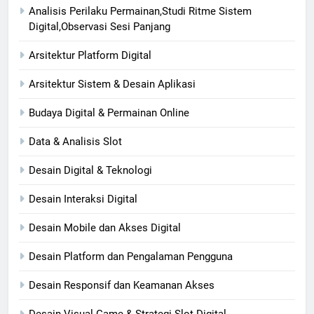
Analisis Perilaku Permainan,Studi Ritme Sistem
Digital,Observasi Sesi Panjang
Arsitektur Platform Digital
Arsitektur Sistem & Desain Aplikasi
Budaya Digital & Permainan Online
Data & Analisis Slot
Desain Digital & Teknologi
Desain Interaksi Digital
Desain Mobile dan Akses Digital
Desain Platform dan Pengalaman Pengguna
Desain Responsif dan Keamanan Akses
Desain Visual Game & Strategi Slot Digital