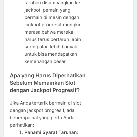
taruhan disumbangkan ke
jackpot, pemain yang
bermain di mesin dengan
jackpot progresif mungkin
merasa bahwa mereka
harus terus bertaruh lebih
sering atau lebih banyak
untuk bisa mendapatkan
kemenangan besar.
Apa yang Harus Diperhatikan
Sebelum Memainkan Slot
dengan Jackpot Progresif?
Jika Anda tertarik bermain di slot
dengan jackpot progresif, ada
beberapa hal yang perlu Anda
perhatikan:
Pahami Syarat Taruhan
: