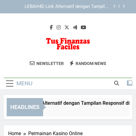
Skip
Panduan Memastikan KAYA787 Alternatif Terbuka
to
dengan Sempurna dan Stabil
content
Panduan Membedakan Halaman KAYA787
Alternatif yang Valid dan Mencurigakan
EDWINSLOT Link Alternatif dengan Tampilan
Responsif di Berbagai Layar
LEBAH4D Link Alternatif dengan Tampilan
Responsif di Berbagai Layar
Tus Finanzas
Pelajari Cara Mengatur Keuangan
Panduan Memastikan KAYA787 Alternatif Terbuka
NEWSLETTER
RANDOM NEWS
dengan Sempurna dan Stabil
Faciles
Dengan Mudah Di Tus Finanzas Faciles.
Panduan Membedakan Halaman KAYA787
Tips Dan Panduan Keuangan Untuk
Alternatif yang Valid dan Mencurigakan
MENU
Semua Orang.
WINSLOT Link Alternatif dengan Tampilan Responsif di Berba
HEADLINES
Weeks Ago
Home
Permainan Kasino Online