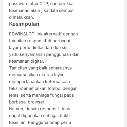
password atau OTP, dan periksa
keamanan akun jika data sempat
dimasukkan.
Kesimpulan
EDWINSLOT link alternatif dengan
tampilan responsif di berbagai
layar perlu dinilai dari dua sisi,
yaitu kenyamanan penggunaan dan
keamanan digital.
Tampilan yang baik seharusnya
menyesuaikan ukuran layar,
mempertahankan keterbacaan
teks, menampilkan tombol dengan
jelas, serta menjaga fungsi pada
berbagai browser.
Namun, desain responsif tidak
dapat digunakan sebagai bukti
keaslian. Pengguna tetap perlu