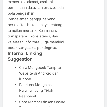
memeriksa alamat, asal link,
permintaan data, izin browser, dan
pola pengalihan.
Pengalaman pengguna yang
berkualitas bukan hanya tentang
tampilan menarik. Keamanan,
transparansi, konsistensi, dan
kejelasan informasi juga memiliki
peran yang sama pentingnya.
Internal Linking
Suggestion
Cara Mengecek Tampilan
Website di Android dan
iPhone
Panduan Mengatasi
Halaman yang Tidak
Responsif
Cara Membersihkan Cache