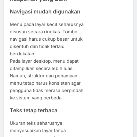
Navigasi mudah digunakan
Menu pada layar kecil seharusnya
disusun secara ringkas. Tombol
navigasi harus cukup besar untuk
disentuh dan tidak terlalu
berdekatan.
Pada layar desktop, menu dapat
ditampilkan secara lebih luas.
Namun, struktur dan penamaan
menu tetap harus konsisten agar
pengguna tidak merasa berpindah
ke sistem yang berbeda.
Teks tetap terbaca
Ukuran teks seharusnya
menyesuaikan layar tanpa