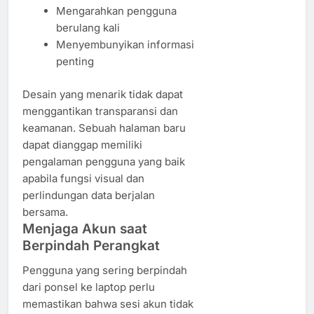
Mengarahkan pengguna
berulang kali
Menyembunyikan informasi
penting
Desain yang menarik tidak dapat
menggantikan transparansi dan
keamanan. Sebuah halaman baru
dapat dianggap memiliki
pengalaman pengguna yang baik
apabila fungsi visual dan
perlindungan data berjalan
bersama.
Menjaga Akun saat
Berpindah Perangkat
Pengguna yang sering berpindah
dari ponsel ke laptop perlu
memastikan bahwa sesi akun tidak