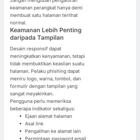
Jangan mengubah pengaturan
keamanan perangkat hanya demi
membuat satu halaman terlihat
normal.
Keamanan Lebih Penting
daripada Tampilan
Desain responsif dapat
meningkatkan kenyamanan, tetapi
tidak membuktikan keaslian suatu
halaman. Pelaku phishing dapat
meniru logo, warna, tombol, dan
formulir dengan tampilan yang
sangat meyakinkan.
Pengguna perlu memeriksa
beberapa indikator sekaligus:
Ejaan alamat halaman
Asal link
Pengalihan ke alamat lain
Permintaan password email