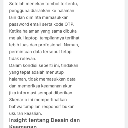
Setelah menekan tombol tertentu,
pengguna diarahkan ke halaman
lain dan diminta memasukkan
password email serta kode OTP.
Ketika halaman yang sama dibuka
melalui laptop, tampilannya terlihat
lebih luas dan profesional. Namun,
permintaan data tersebut tetap
tidak relevan.
Dalam kondisi seperti ini, tindakan
yang tepat adalah menutup
halaman, tidak memasukkan data,
dan memeriksa keamanan akun
jika informasi sempat diberikan.
Skenario ini memperlihatkan
bahwa tampilan responsif bukan
ukuran keaslian.
Insight tentang Desain dan
Keamanan