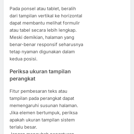
Pada ponsel atau tablet, beralih
dari tampilan vertikal ke horizontal
dapat membantu melihat formulir
atau tabel secara lebih lengkap.
Meski demikian, halaman yang
benar-benar responsif seharusnya
tetap nyaman digunakan dalam
kedua posisi.
Periksa ukuran tampilan
perangkat
Fitur pembesaran teks atau
tampilan pada perangkat dapat
memengaruhi susunan halaman.
Jika elemen bertumpuk, periksa
apakah ukuran tampilan sistem
terlalu besar.