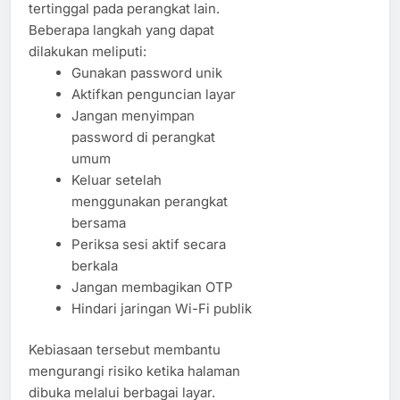
tertinggal pada perangkat lain.
Beberapa langkah yang dapat
dilakukan meliputi:
Gunakan password unik
Aktifkan penguncian layar
Jangan menyimpan
password di perangkat
umum
Keluar setelah
menggunakan perangkat
bersama
Periksa sesi aktif secara
berkala
Jangan membagikan OTP
Hindari jaringan Wi-Fi publik
Kebiasaan tersebut membantu
mengurangi risiko ketika halaman
dibuka melalui berbagai layar.