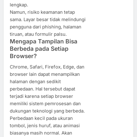
lengkap.
Namun, risiko keamanan tetap
sama. Layar besar tidak melindungi
pengguna dari phishing, halaman
tiruan, atau formulir palsu.
Mengapa Tampilan Bisa
Berbeda pada Setiap
Browser?
Chrome, Safari, Firefox, Edge, dan
browser lain dapat menampilkan
halaman dengan sedikit
perbedaan. Hal tersebut dapat
terjadi karena setiap browser
memiliki sistem pemrosesan dan
dukungan teknologi yang berbeda.
Perbedaan kecil pada ukuran
tombol, jenis huruf, atau animasi
biasanya masih normal. Akan