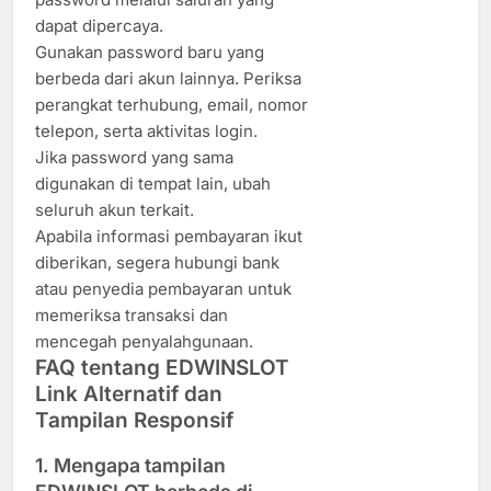
dapat dipercaya.
Gunakan password baru yang
berbeda dari akun lainnya. Periksa
perangkat terhubung, email, nomor
telepon, serta aktivitas login.
Jika password yang sama
digunakan di tempat lain, ubah
seluruh akun terkait.
Apabila informasi pembayaran ikut
diberikan, segera hubungi bank
atau penyedia pembayaran untuk
memeriksa transaksi dan
mencegah penyalahgunaan.
FAQ tentang EDWINSLOT
Link Alternatif dan
Tampilan Responsif
1. Mengapa tampilan