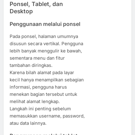
Ponsel, Tablet, dan
Desktop
Penggunaan melalui ponsel
Pada ponsel, halaman umumnya
disusun secara vertikal. Pengguna
lebih banyak menggulir ke bawah,
sementara menu dan fitur
tambahan diringkas.
Karena bilah alamat pada layar
kecil hanya menampilkan sebagian
informasi, pengguna harus
menekan bagian tersebut untuk
melihat alamat lengkap.
Langkah ini penting sebelum
memasukkan username, password,
atau data lainnya.