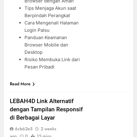
Browser dengan Aman
Tips Menjaga Akun saat
Berpindah Perangkat
Cara Mengenali Halaman
Login Palsu
Panduan Keamanan
Browser Mobile dan
Desktop
Risiko Membuka Link dari
Pesan Pribadi
Read More
LEBAH4D Link Alternatif
dengan Tampilan Responsif
di Berbagai Layar
6cb62e5
2 weeks
ago
0
15 mins