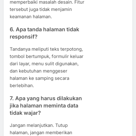
memperbaiki masalah desain. Fitur
tersebut juga tidak menjamin
keamanan halaman.
6. Apa tanda halaman tidak
responsif?
Tandanya meliputi teks terpotong,
tombol bertumpuk, formulir keluar
dari layar, menu sulit digunakan,
dan kebutuhan menggeser
halaman ke samping secara
berlebihan.
7. Apa yang harus dilakukan
jika halaman meminta data
tidak wajar?
Jangan melanjutkan. Tutup
halaman, jangan memberikan