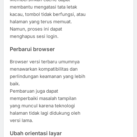
membantu mengatasi tata letak
kacau, tombol tidak berfungsi, atau
halaman yang terus memuat.
Namun, proses ini dapat
menghapus sesi login.
Perbarui browser
Browser versi terbaru umumnya
menawarkan kompatibilitas dan
perlindungan keamanan yang lebih
baik.
Pembaruan juga dapat
memperbaiki masalah tampilan
yang muncul karena teknologi
halaman tidak lagi didukung oleh
versi lama.
Ubah orientasi layar