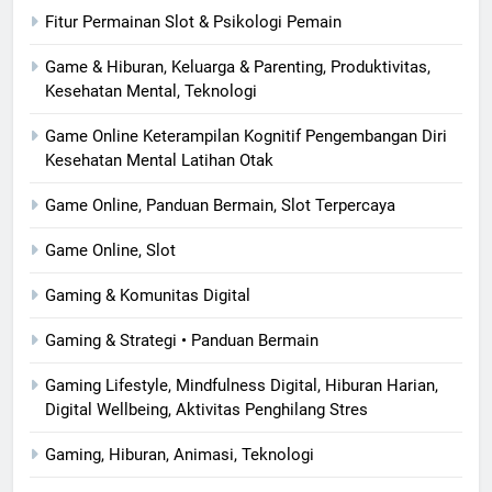
Fitur Permainan Slot & Psikologi Pemain
Game & Hiburan, Keluarga & Parenting, Produktivitas,
Kesehatan Mental, Teknologi
Game Online Keterampilan Kognitif Pengembangan Diri
Kesehatan Mental Latihan Otak
Game Online, Panduan Bermain, Slot Terpercaya
Game Online, Slot
Gaming & Komunitas Digital
Gaming & Strategi • Panduan Bermain
Gaming Lifestyle, Mindfulness Digital, Hiburan Harian,
Digital Wellbeing, Aktivitas Penghilang Stres
Gaming, Hiburan, Animasi, Teknologi