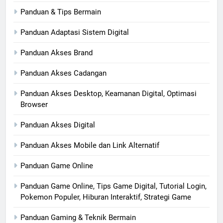
Panduan & Tips Bermain
Panduan Adaptasi Sistem Digital
Panduan Akses Brand
Panduan Akses Cadangan
Panduan Akses Desktop, Keamanan Digital, Optimasi
Browser
Panduan Akses Digital
Panduan Akses Mobile dan Link Alternatif
Panduan Game Online
Panduan Game Online, Tips Game Digital, Tutorial Login,
Pokemon Populer, Hiburan Interaktif, Strategi Game
Panduan Gaming & Teknik Bermain