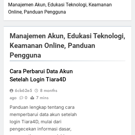
Manajemen Akun, Edukasi Teknologi, Keamanan
Online, Panduan Pengguna
Manajemen Akun, Edukasi Teknologi,
Keamanan Online, Panduan
Pengguna
Cara Perbarui Data Akun
Setelah Login Tiara4D
6cb62e5
8 months
ago
0
7 mins
Panduan lengkap tentang cara
memperbarui data akun setelah
login Tiara4D, mulai dari
pengecekan informasi dasar,