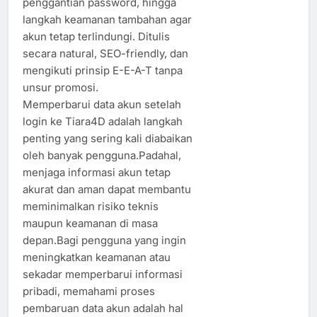
penggantian password, hingga
langkah keamanan tambahan agar
akun tetap terlindungi. Ditulis
secara natural, SEO-friendly, dan
mengikuti prinsip E-E-A-T tanpa
unsur promosi.
Memperbarui data akun setelah
login ke Tiara4D adalah langkah
penting yang sering kali diabaikan
oleh banyak pengguna.Padahal,
menjaga informasi akun tetap
akurat dan aman dapat membantu
meminimalkan risiko teknis
maupun keamanan di masa
depan.Bagi pengguna yang ingin
meningkatkan keamanan atau
sekadar memperbarui informasi
pribadi, memahami proses
pembaruan data akun adalah hal