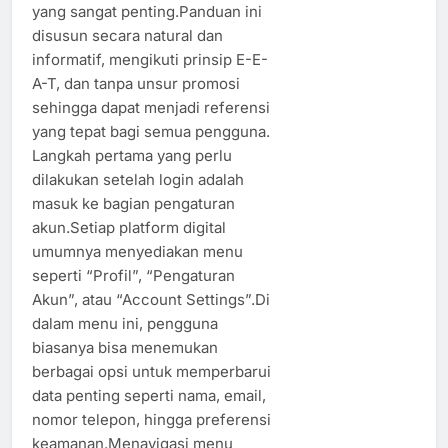
yang sangat penting.Panduan ini
disusun secara natural dan
informatif, mengikuti prinsip E-E-
A-T, dan tanpa unsur promosi
sehingga dapat menjadi referensi
yang tepat bagi semua pengguna.
Langkah pertama yang perlu
dilakukan setelah login adalah
masuk ke bagian pengaturan
akun.Setiap platform digital
umumnya menyediakan menu
seperti “Profil”, “Pengaturan
Akun”, atau “Account Settings”.Di
dalam menu ini, pengguna
biasanya bisa menemukan
berbagai opsi untuk memperbarui
data penting seperti nama, email,
nomor telepon, hingga preferensi
keamanan.Menavigasi menu