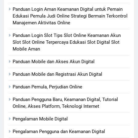
Panduan Login Aman Keamanan Digital untuk Pemain
Edukasi Pemula Judi Online Strategi Bermain Terkontrol
Manajemen Aktivitas Online
Panduan Login Slot Tips Slot Online Keamanan Akun
Slot Slot Online Terpercaya Edukasi Slot Digital Slot
Mobile Aman
Panduan Mobile dan Akses Akun Digital
Panduan Mobile dan Registrasi Akun Digital
Panduan Pemula, Perjudian Online
Panduan Pengguna Baru, Keamanan Digital, Tutorial
Online, Akses Platform, Teknologi Internet
Pengalaman Mobile Digital
Pengalaman Pengguna dan Keamanan Digital