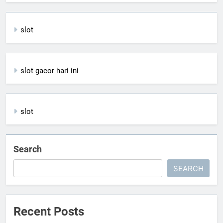
slot
slot gacor hari ini
slot
Search
SEARCH
Recent Posts