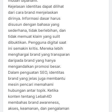
mudah dipahami.
Kejelasan identitas dapat dilihat
dari cara brand menjelaskan
dirinya. Informasi dasar harus
disusun dengan bahasa yang
sederhana, tidak berlebihan, dan
tidak memuat klaim yang sulit
dibuktikan. Pengguna digital saat
ini semakin kritis. Mereka lebih
menghargai brand yang transparan
daripada brand yang hanya
mengandalkan promosi besar.
Dalam penguatan SEO, identitas
brand yang jelas juga membantu
mesin pencari memahami
hubungan antar topik. Ketika
konten tentang Lebah4D
membahas brand awareness,
akses, keamanan, dan pengalaman