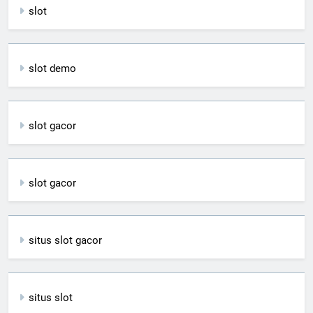
slot
slot demo
slot gacor
slot gacor
situs slot gacor
situs slot