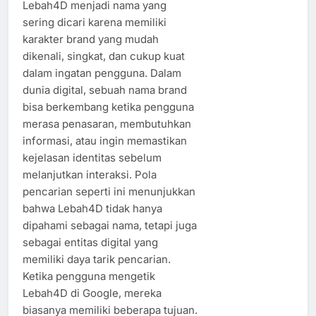
Lebah4D menjadi nama yang
sering dicari karena memiliki
karakter brand yang mudah
dikenali, singkat, dan cukup kuat
dalam ingatan pengguna. Dalam
dunia digital, sebuah nama brand
bisa berkembang ketika pengguna
merasa penasaran, membutuhkan
informasi, atau ingin memastikan
kejelasan identitas sebelum
melanjutkan interaksi. Pola
pencarian seperti ini menunjukkan
bahwa Lebah4D tidak hanya
dipahami sebagai nama, tetapi juga
sebagai entitas digital yang
memiliki daya tarik pencarian.
Ketika pengguna mengetik
Lebah4D di Google, mereka
biasanya memiliki beberapa tujuan.