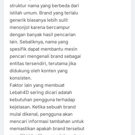
struktur nama yang berbeda dari
istilah umum. Brand yang terlalu
generik biasanya lebih sulit
menonjol karena bercampur
dengan banyak hasil pencarian
lain. Sebaliknya, nama yang
spesifik dapat membantu mesin
pencari mengenali brand sebagai
entitas tersendiri, terutama jika
didukung oleh konten yang
konsisten.
Faktor lain yang membuat
Lebah4D sering dicari adalah
kebutuhan pengguna terhadap
kejelasan. Ketika sebuah brand
mulai dikenal, pengguna akan
mencari informasi tambahan untuk
memastikan apakah brand tersebut