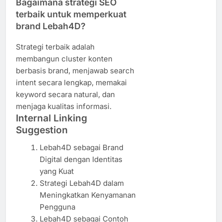
Bagaimana strategi SEO
terbaik untuk memperkuat
brand Lebah4D?
Strategi terbaik adalah
membangun cluster konten
berbasis brand, menjawab search
intent secara lengkap, memakai
keyword secara natural, dan
menjaga kualitas informasi.
Internal Linking
Suggestion
Lebah4D sebagai Brand
Digital dengan Identitas
yang Kuat
Strategi Lebah4D dalam
Meningkatkan Kenyamanan
Pengguna
Lebah4D sebagai Contoh