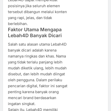
posisinya jika seluruh elemen
tersebut dibangun melalui konten
yang rapi, jelas, dan tidak
berlebihan.
Faktor Utama Mengapa
Lebah4D Banyak Dicari
Salah satu alasan utama Lebah4D
banyak dicari adalah karena
namanya ringkas dan khas. Nama
yang tidak terlalu panjang lebih
mudah diketik ulang, lebih mudah
disebut, dan lebih mudah diingat
oleh pengguna. Dalam perilaku
pencarian digital, faktor ini sangat
penting karena banyak orang
mencari brand berdasarkan
ingatan singkat.
Selain itu, Lebah4D memiliki