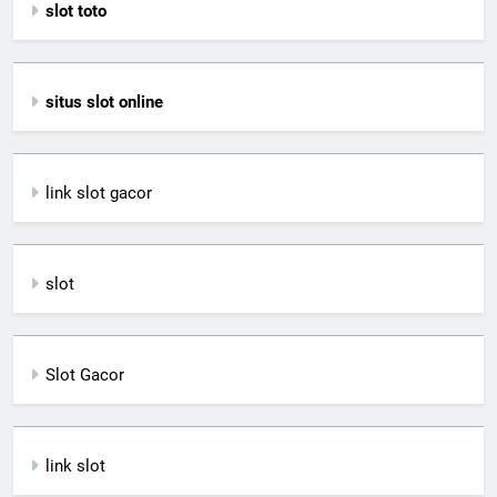
slot toto
situs slot online
link slot gacor
slot
Slot Gacor
link slot