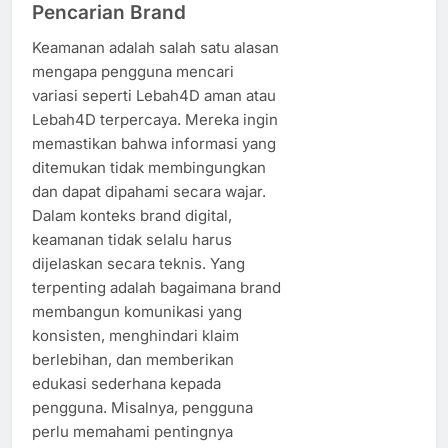
Pencarian Brand
Keamanan adalah salah satu alasan
mengapa pengguna mencari
variasi seperti Lebah4D aman atau
Lebah4D terpercaya. Mereka ingin
memastikan bahwa informasi yang
ditemukan tidak membingungkan
dan dapat dipahami secara wajar.
Dalam konteks brand digital,
keamanan tidak selalu harus
dijelaskan secara teknis. Yang
terpenting adalah bagaimana brand
membangun komunikasi yang
konsisten, menghindari klaim
berlebihan, dan memberikan
edukasi sederhana kepada
pengguna. Misalnya, pengguna
perlu memahami pentingnya