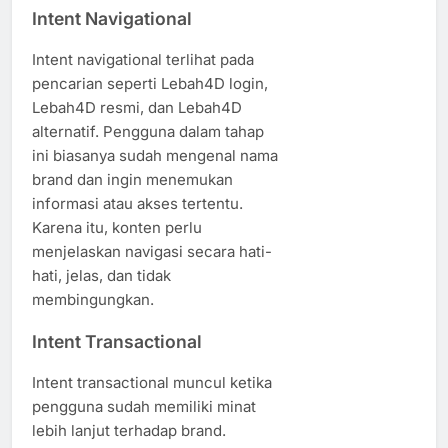
Intent Navigational
Intent navigational terlihat pada
pencarian seperti Lebah4D login,
Lebah4D resmi, dan Lebah4D
alternatif. Pengguna dalam tahap
ini biasanya sudah mengenal nama
brand dan ingin menemukan
informasi atau akses tertentu.
Karena itu, konten perlu
menjelaskan navigasi secara hati-
hati, jelas, dan tidak
membingungkan.
Intent Transactional
Intent transactional muncul ketika
pengguna sudah memiliki minat
lebih lanjut terhadap brand.