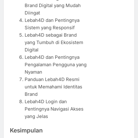
Brand Digital yang Mudah
Diingat
Lebah4D dan Pentingnya
Sistem yang Responsif
Lebah4D sebagai Brand
yang Tumbuh di Ekosistem
Digital
Lebah4D dan Pentingnya
Pengalaman Pengguna yang
Nyaman
Panduan Lebah4D Resmi
untuk Memahami Identitas
Brand
Lebah4D Login dan
Pentingnya Navigasi Akses
yang Jelas
Kesimpulan