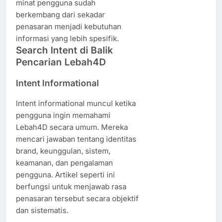
minat pengguna sudah
berkembang dari sekadar
penasaran menjadi kebutuhan
informasi yang lebih spesifik.
Search Intent di Balik
Pencarian Lebah4D
Intent Informational
Intent informational muncul ketika
pengguna ingin memahami
Lebah4D secara umum. Mereka
mencari jawaban tentang identitas
brand, keunggulan, sistem,
keamanan, dan pengalaman
pengguna. Artikel seperti ini
berfungsi untuk menjawab rasa
penasaran tersebut secara objektif
dan sistematis.