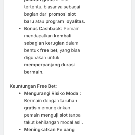
tertentu, biasanya sebagai
bagian dari
promosi slot
baru
atau
program loyalitas
.
Bonus Cashback:
Pemain
mendapatkan
kembali
sebagian kerugian
dalam
bentuk
free bet
, yang bisa
digunakan untuk
memperpanjang durasi
bermain
.
Keuntungan Free Bet:
Mengurangi Risiko Modal:
Bermain dengan
taruhan
gratis
memungkinkan
pemain
menguji slot
tanpa
takut kehilangan modal asli.
Meningkatkan Peluang