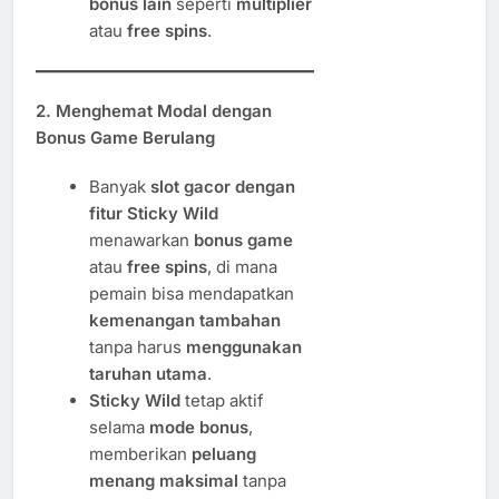
bonus lain
seperti
multiplier
atau
free spins
.
2. Menghemat Modal dengan
Bonus Game Berulang
Banyak
slot gacor dengan
fitur Sticky Wild
menawarkan
bonus game
atau
free spins
, di mana
pemain bisa mendapatkan
kemenangan tambahan
tanpa harus
menggunakan
taruhan utama
.
Sticky Wild
tetap aktif
selama
mode bonus
,
memberikan
peluang
menang maksimal
tanpa