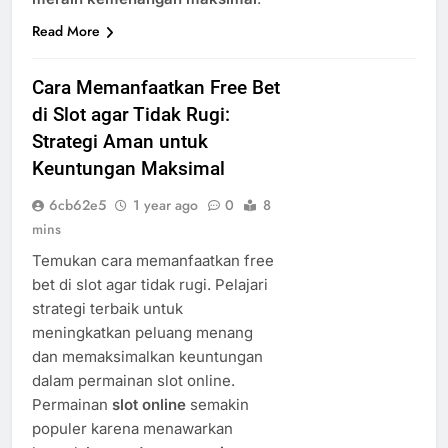
Read More
Cara Memanfaatkan Free Bet
di Slot agar Tidak Rugi:
Strategi Aman untuk
Keuntungan Maksimal
6cb62e5
1 year ago
0
8
mins
Temukan cara memanfaatkan free
bet di slot agar tidak rugi. Pelajari
strategi terbaik untuk
meningkatkan peluang menang
dan memaksimalkan keuntungan
dalam permainan slot online.
Permainan
slot online
semakin
populer karena menawarkan