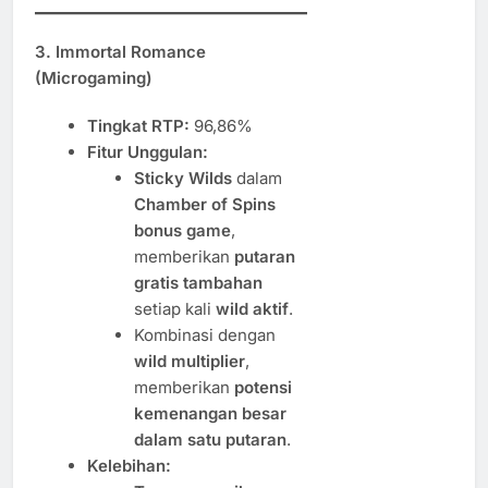
3. Immortal Romance
(Microgaming)
Tingkat RTP:
96,86%
Fitur Unggulan:
Sticky Wilds
dalam
Chamber of Spins
bonus game
,
memberikan
putaran
gratis tambahan
setiap kali
wild aktif
.
Kombinasi dengan
wild multiplier
,
memberikan
potensi
kemenangan besar
dalam satu putaran
.
Kelebihan: