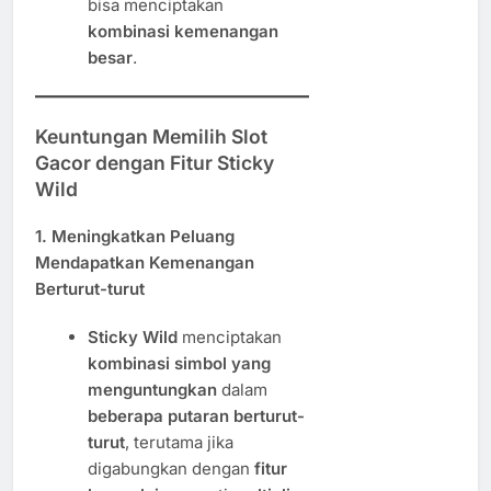
bisa menciptakan
kombinasi kemenangan
besar
.
Keuntungan Memilih Slot
Gacor dengan Fitur Sticky
Wild
1. Meningkatkan Peluang
Mendapatkan Kemenangan
Berturut-turut
Sticky Wild
menciptakan
kombinasi simbol yang
menguntungkan
dalam
beberapa putaran berturut-
turut
, terutama jika
digabungkan dengan
fitur