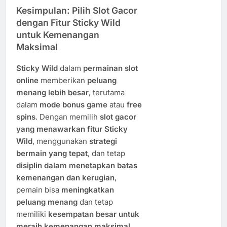
Kesimpulan: Pilih Slot Gacor
dengan Fitur Sticky Wild
untuk Kemenangan
Maksimal
Sticky Wild
dalam
permainan slot
online
memberikan
peluang
menang lebih besar
, terutama
dalam
mode bonus game
atau
free
spins
. Dengan memilih
slot gacor
yang menawarkan fitur Sticky
Wild
, menggunakan
strategi
bermain yang tepat
, dan tetap
disiplin dalam menetapkan batas
kemenangan dan kerugian
,
pemain bisa
meningkatkan
peluang menang
dan tetap
memiliki
kesempatan besar untuk
meraih kemenangan maksimal
.