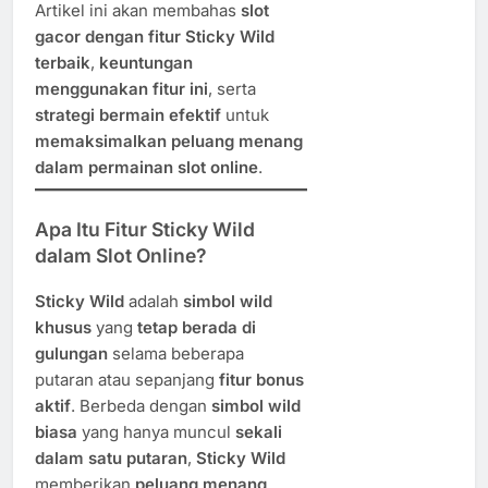
Artikel ini akan membahas
slot
gacor dengan fitur Sticky Wild
terbaik
,
keuntungan
menggunakan fitur ini
, serta
strategi bermain efektif
untuk
memaksimalkan peluang menang
dalam permainan slot online
.
Apa Itu Fitur Sticky Wild
dalam Slot Online?
Sticky Wild
adalah
simbol wild
khusus
yang
tetap berada di
gulungan
selama beberapa
putaran atau sepanjang
fitur bonus
aktif
. Berbeda dengan
simbol wild
biasa
yang hanya muncul
sekali
dalam satu putaran
,
Sticky Wild
memberikan
peluang menang