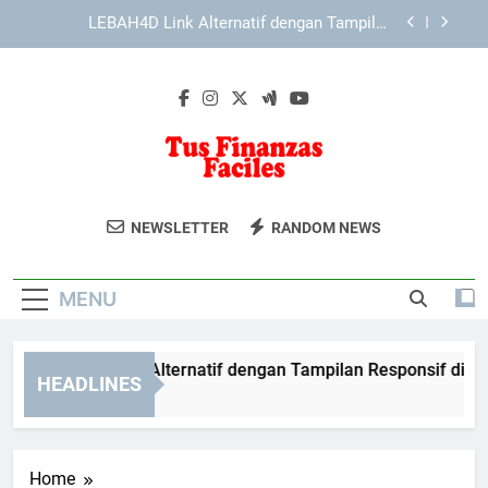
Skip
Panduan Memastikan KAYA787 Alternatif Terbuka
to
dengan Sempurna dan Stabil
content
Panduan Membedakan Halaman KAYA787
Alternatif yang Valid dan Mencurigakan
EDWINSLOT Link Alternatif dengan Tampilan
Responsif di Berbagai Layar
LEBAH4D Link Alternatif dengan Tampilan
Responsif di Berbagai Layar
Tus Finanzas
Pelajari Cara Mengatur Keuangan
Panduan Memastikan KAYA787 Alternatif Terbuka
NEWSLETTER
RANDOM NEWS
dengan Sempurna dan Stabil
Faciles
Dengan Mudah Di Tus Finanzas Faciles.
Panduan Membedakan Halaman KAYA787
Tips Dan Panduan Keuangan Untuk
Alternatif yang Valid dan Mencurigakan
MENU
Semua Orang.
WINSLOT Link Alternatif dengan Tampilan Responsif di Berba
HEADLINES
Weeks Ago
Home