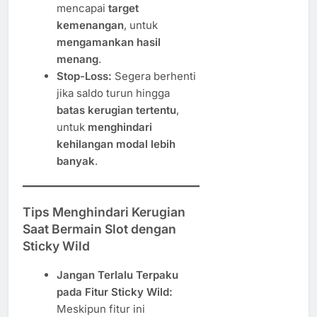
mencapai
target
kemenangan
, untuk
mengamankan hasil
menang
.
Stop-Loss:
Segera berhenti
jika saldo turun hingga
batas kerugian tertentu
,
untuk
menghindari
kehilangan modal lebih
banyak
.
Tips Menghindari Kerugian
Saat Bermain Slot dengan
Sticky Wild
Jangan Terlalu Terpaku
pada Fitur Sticky Wild:
Meskipun fitur ini