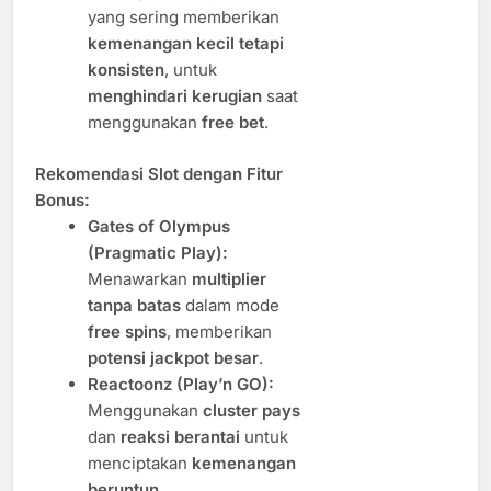
yang sering memberikan
kemenangan kecil tetapi
konsisten
, untuk
menghindari kerugian
saat
menggunakan
free bet
.
Rekomendasi Slot dengan Fitur
Bonus:
Gates of Olympus
(Pragmatic Play):
Menawarkan
multiplier
tanpa batas
dalam mode
free spins
, memberikan
potensi jackpot besar
.
Reactoonz (Play’n GO):
Menggunakan
cluster pays
dan
reaksi berantai
untuk
menciptakan
kemenangan
beruntun
.