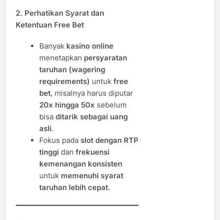
2. Perhatikan Syarat dan
Ketentuan Free Bet
Banyak
kasino online
menetapkan
persyaratan
taruhan (wagering
requirements)
untuk
free
bet
, misalnya harus diputar
20x hingga 50x
sebelum
bisa
ditarik sebagai uang
asli
.
Fokus pada
slot dengan RTP
tinggi
dan
frekuensi
kemenangan konsisten
untuk
memenuhi syarat
taruhan lebih cepat
.