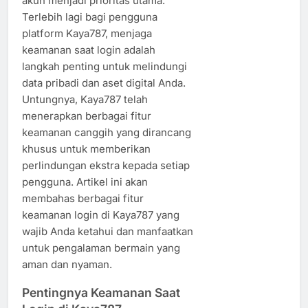
akun menjadi prioritas utama.
Terlebih lagi bagi pengguna
platform Kaya787, menjaga
keamanan saat login adalah
langkah penting untuk melindungi
data pribadi dan aset digital Anda.
Untungnya, Kaya787 telah
menerapkan berbagai fitur
keamanan canggih yang dirancang
khusus untuk memberikan
perlindungan ekstra kepada setiap
pengguna. Artikel ini akan
membahas berbagai fitur
keamanan login di Kaya787 yang
wajib Anda ketahui dan manfaatkan
untuk pengalaman bermain yang
aman dan nyaman.
Pentingnya Keamanan Saat