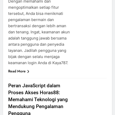
Dengan memahami dan
mengoptimalkan setiap fitur
tersebut, Anda bisa menikmati
pengalaman bermain dan
bertransaksi dengan lebih aman
dan tenang. Ingat, keamanan akun
adalah tanggung jawab bersama
antara pengguna dan penyedia
layanan. Jadilah pengguna yang
bijak dengan selalu menjaga
keamanan login Anda di Kaya787.
Read More
Peran JavaScript dalam
Proses Akses Horas88:
Memahami Teknologi yang
Mendukung Pengalaman
Pengguna