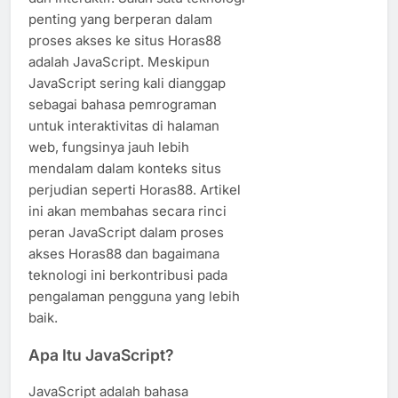
penting yang berperan dalam
proses akses ke situs Horas88
adalah JavaScript. Meskipun
JavaScript sering kali dianggap
sebagai bahasa pemrograman
untuk interaktivitas di halaman
web, fungsinya jauh lebih
mendalam dalam konteks situs
perjudian seperti Horas88. Artikel
ini akan membahas secara rinci
peran JavaScript dalam proses
akses Horas88 dan bagaimana
teknologi ini berkontribusi pada
pengalaman pengguna yang lebih
baik.
Apa Itu JavaScript?
JavaScript adalah bahasa