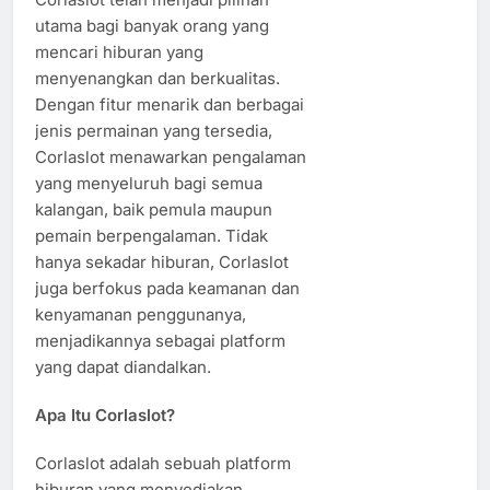
utama bagi banyak orang yang
mencari hiburan yang
menyenangkan dan berkualitas.
Dengan fitur menarik dan berbagai
jenis permainan yang tersedia,
Corlaslot menawarkan pengalaman
yang menyeluruh bagi semua
kalangan, baik pemula maupun
pemain berpengalaman. Tidak
hanya sekadar hiburan, Corlaslot
juga berfokus pada keamanan dan
kenyamanan penggunanya,
menjadikannya sebagai platform
yang dapat diandalkan.
Apa Itu Corlaslot?
Corlaslot adalah sebuah platform
hiburan yang menyediakan