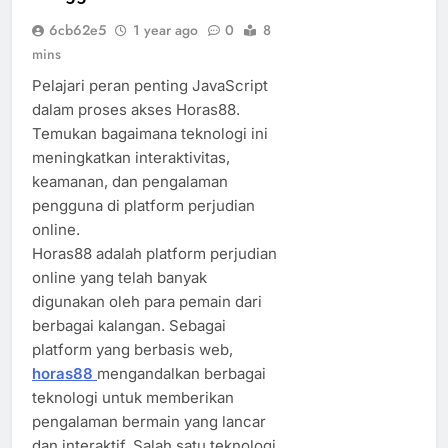
6cb62e5
1 year ago
0
8
mins
Pelajari peran penting JavaScript
dalam proses akses Horas88.
Temukan bagaimana teknologi ini
meningkatkan interaktivitas,
keamanan, dan pengalaman
pengguna di platform perjudian
online.
Horas88 adalah platform perjudian
online yang telah banyak
digunakan oleh para pemain dari
berbagai kalangan. Sebagai
platform yang berbasis web,
horas88
mengandalkan berbagai
teknologi untuk memberikan
pengalaman bermain yang lancar
dan interaktif. Salah satu teknologi