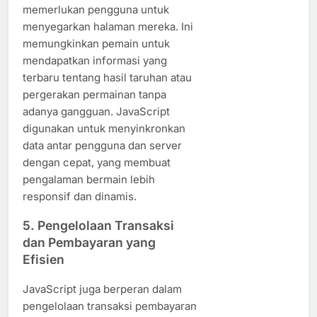
memerlukan pengguna untuk
menyegarkan halaman mereka. Ini
memungkinkan pemain untuk
mendapatkan informasi yang
terbaru tentang hasil taruhan atau
pergerakan permainan tanpa
adanya gangguan. JavaScript
digunakan untuk menyinkronkan
data antar pengguna dan server
dengan cepat, yang membuat
pengalaman bermain lebih
responsif dan dinamis.
5.
Pengelolaan Transaksi
dan Pembayaran yang
Efisien
JavaScript juga berperan dalam
pengelolaan transaksi pembayaran