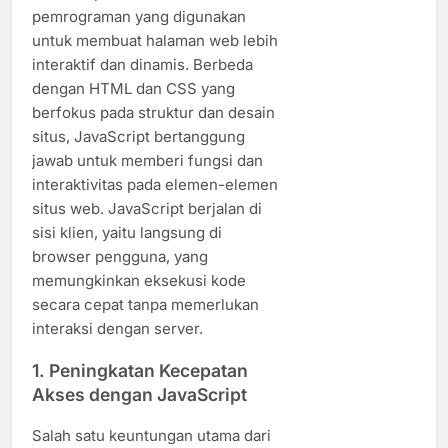
pemrograman yang digunakan
untuk membuat halaman web lebih
interaktif dan dinamis. Berbeda
dengan HTML dan CSS yang
berfokus pada struktur dan desain
situs, JavaScript bertanggung
jawab untuk memberi fungsi dan
interaktivitas pada elemen-elemen
situs web. JavaScript berjalan di
sisi klien, yaitu langsung di
browser pengguna, yang
memungkinkan eksekusi kode
secara cepat tanpa memerlukan
interaksi dengan server.
1.
Peningkatan Kecepatan
Akses dengan JavaScript
Salah satu keuntungan utama dari