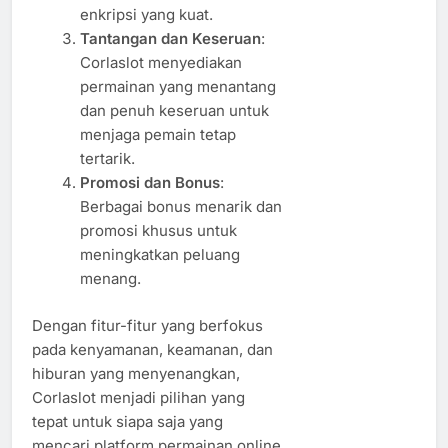
enkripsi yang kuat.
Tantangan dan Keseruan
:
Corlaslot menyediakan
permainan yang menantang
dan penuh keseruan untuk
menjaga pemain tetap
tertarik.
Promosi dan Bonus
:
Berbagai bonus menarik dan
promosi khusus untuk
meningkatkan peluang
menang.
Dengan fitur-fitur yang berfokus
pada kenyamanan, keamanan, dan
hiburan yang menyenangkan,
Corlaslot menjadi pilihan yang
tepat untuk siapa saja yang
mencari platform permainan online