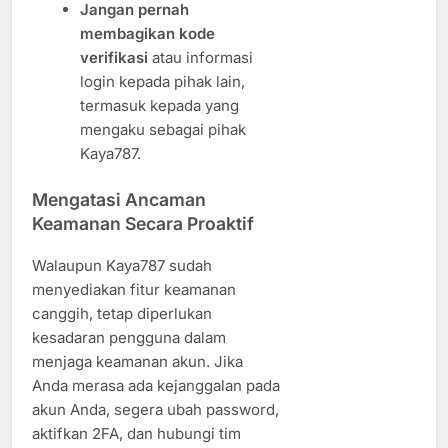
Jangan pernah
membagikan kode
verifikasi
atau informasi
login kepada pihak lain,
termasuk kepada yang
mengaku sebagai pihak
Kaya787.
Mengatasi Ancaman
Keamanan Secara Proaktif
Walaupun Kaya787 sudah
menyediakan fitur keamanan
canggih, tetap diperlukan
kesadaran pengguna dalam
menjaga keamanan akun. Jika
Anda merasa ada kejanggalan pada
akun Anda, segera ubah password,
aktifkan 2FA, dan hubungi tim