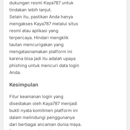
dukungan resmi Kaya787 untuk
tindakan lebih lanjut.
Selain itu, pastikan Anda hanya
mengakses Kaya787 melalui situs
resmi atau aplikasi yang
terpercaya. Hindari mengklik
tautan mencurigakan yang
mengatasnamakan platform ini
karena bisa jadi itu adalah upaya
phishing untuk mencuri data login
Anda.
Kesimpulan
Fitur keamanan login yang
disediakan oleh Kaya787 menjadi
bukti nyata komitmen platform ini
dalam melindungi penggunanya
dari berbagai ancaman dunia maya.