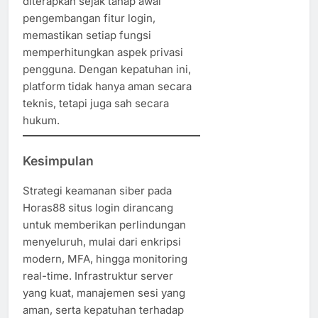
diterapkan sejak tahap awal
pengembangan fitur login,
memastikan setiap fungsi
memperhitungkan aspek privasi
pengguna. Dengan kepatuhan ini,
platform tidak hanya aman secara
teknis, tetapi juga sah secara
hukum.
Kesimpulan
Strategi keamanan siber pada
Horas88 situs login dirancang
untuk memberikan perlindungan
menyeluruh, mulai dari enkripsi
modern, MFA, hingga monitoring
real-time. Infrastruktur server
yang kuat, manajemen sesi yang
aman, serta kepatuhan terhadap