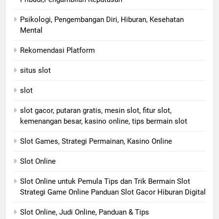
Psikologi, Pengembangan Diri, Hiburan, Kesehatan
Mental
Rekomendasi Platform
situs slot
slot
slot gacor, putaran gratis, mesin slot, fitur slot,
kemenangan besar, kasino online, tips bermain slot
Slot Games, Strategi Permainan, Kasino Online
Slot Online
Slot Online untuk Pemula Tips dan Trik Bermain Slot
Strategi Game Online Panduan Slot Gacor Hiburan Digital
Slot Online, Judi Online, Panduan & Tips