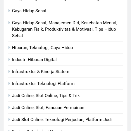
Gaya Hidup Sehat
Gaya Hidup Sehat, Manajemen Diri, Kesehatan Mental,
Kebugaran Fisik, Produktivitas & Motivasi, Tips Hidup
Sehat
Hiburan, Teknologi, Gaya Hidup
Industri Hiburan Digital
Infrastruktur & Kinerja Sistem
Infrastruktur Teknologi Platform
Judi Online, Slot Online, Tips & Trik
Judi Online, Slot, Panduan Permainan
Judi Slot Online, Teknologi Perjudian, Platform Judi