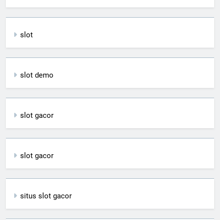
slot
slot demo
slot gacor
slot gacor
situs slot gacor