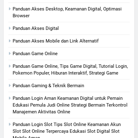
Panduan Akses Desktop, Keamanan Digital, Optimasi
Browser
Panduan Akses Digital
Panduan Akses Mobile dan Link Alternatif
Panduan Game Online
Panduan Game Online, Tips Game Digital, Tutorial Login,
Pokemon Populer, Hiburan Interaktif, Strategi Game
Panduan Gaming & Teknik Bermain
Panduan Login Aman Keamanan Digital untuk Pemain
Edukasi Pemula Judi Online Strategi Bermain Terkontrol
Manajemen Aktivitas Online
Panduan Login Slot Tips Slot Online Keamanan Akun
Slot Slot Online Terpercaya Edukasi Slot Digital Slot
Mobile Aman