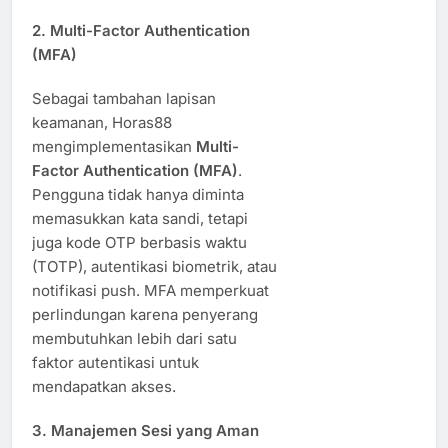
2. Multi-Factor Authentication
(MFA)
Sebagai tambahan lapisan
keamanan, Horas88
mengimplementasikan
Multi-
Factor Authentication (MFA)
.
Pengguna tidak hanya diminta
memasukkan kata sandi, tetapi
juga kode OTP berbasis waktu
(TOTP), autentikasi biometrik, atau
notifikasi push. MFA memperkuat
perlindungan karena penyerang
membutuhkan lebih dari satu
faktor autentikasi untuk
mendapatkan akses.
3. Manajemen Sesi yang Aman