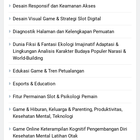
Desain Responsif dan Keamanan Akses
Desain Visual Game & Strategi Slot Digital
Diagnostik Halaman dan Kelengkapan Pemuatan
Dunia Fiksi & Fantasi Ekologi Imajinatif Adaptasi &
Lingkungan Analisis Karakter Budaya Populer Narasi &
World-Building
Edukasi Game & Tren Petualangan
Esports & Education
Fitur Permainan Slot & Psikologi Pemain
Game & Hiburan, Keluarga & Parenting, Produktivitas,
Kesehatan Mental, Teknologi
Game Online Keterampilan Kognitif Pengembangan Diri
Kesehatan Mental Latihan Otak