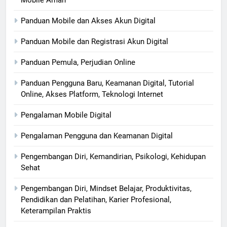
Panduan Mobile dan Akses Akun Digital
Panduan Mobile dan Registrasi Akun Digital
Panduan Pemula, Perjudian Online
Panduan Pengguna Baru, Keamanan Digital, Tutorial
Online, Akses Platform, Teknologi Internet
Pengalaman Mobile Digital
Pengalaman Pengguna dan Keamanan Digital
Pengembangan Diri, Kemandirian, Psikologi, Kehidupan
Sehat
Pengembangan Diri, Mindset Belajar, Produktivitas,
Pendidikan dan Pelatihan, Karier Profesional,
Keterampilan Praktis