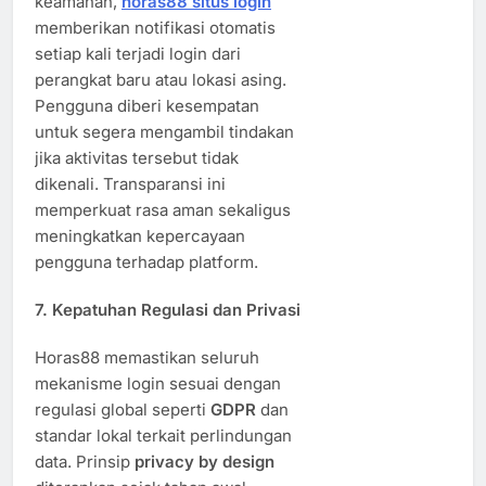
keamanan,
horas88 situs login
memberikan notifikasi otomatis
setiap kali terjadi login dari
perangkat baru atau lokasi asing.
Pengguna diberi kesempatan
untuk segera mengambil tindakan
jika aktivitas tersebut tidak
dikenali. Transparansi ini
memperkuat rasa aman sekaligus
meningkatkan kepercayaan
pengguna terhadap platform.
7. Kepatuhan Regulasi dan Privasi
Horas88 memastikan seluruh
mekanisme login sesuai dengan
regulasi global seperti
GDPR
dan
standar lokal terkait perlindungan
data. Prinsip
privacy by design