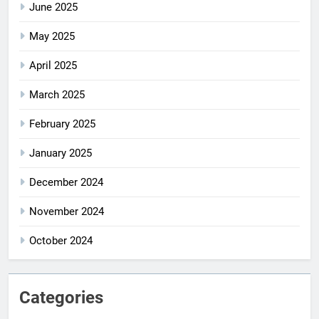
June 2025
May 2025
April 2025
March 2025
February 2025
January 2025
December 2024
November 2024
October 2024
Categories