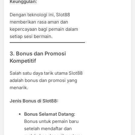
Keunggulan:
Dengan teknologi ini, Slot88
memberikan rasa aman dan
kepercayaan bagi pemain dalam
setiap sesi bermain.
3. Bonus dan Promosi
Kompetitif
Salah satu daya tarik utama Slot88
adalah bonus dan promosi yang
menarik.
Jenis Bonus di Slot88:
Bonus Selamat Datang:
Bonus untuk pemain baru
setelah mendaftar dan