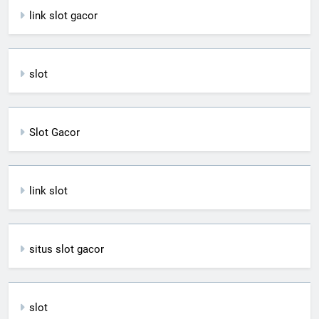
link slot gacor
slot
Slot Gacor
link slot
situs slot gacor
slot