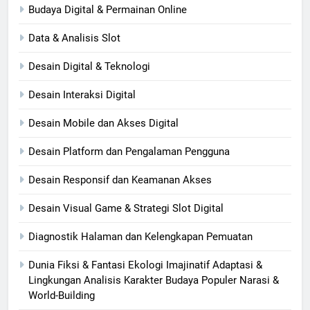
Budaya Digital & Permainan Online
Data & Analisis Slot
Desain Digital & Teknologi
Desain Interaksi Digital
Desain Mobile dan Akses Digital
Desain Platform dan Pengalaman Pengguna
Desain Responsif dan Keamanan Akses
Desain Visual Game & Strategi Slot Digital
Diagnostik Halaman dan Kelengkapan Pemuatan
Dunia Fiksi & Fantasi Ekologi Imajinatif Adaptasi &
Lingkungan Analisis Karakter Budaya Populer Narasi &
World-Building