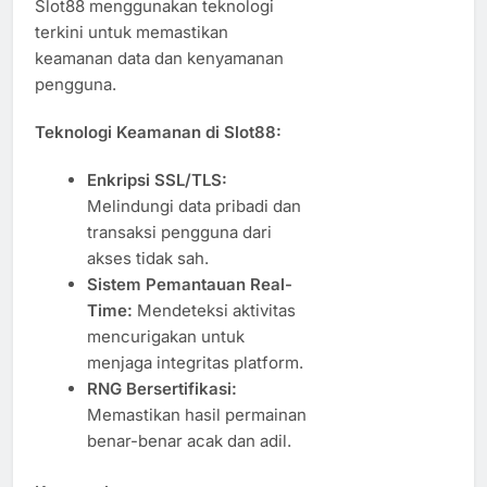
Slot88 menggunakan teknologi
terkini untuk memastikan
keamanan data dan kenyamanan
pengguna.
Teknologi Keamanan di Slot88:
Enkripsi SSL/TLS:
Melindungi data pribadi dan
transaksi pengguna dari
akses tidak sah.
Sistem Pemantauan Real-
Time:
Mendeteksi aktivitas
mencurigakan untuk
menjaga integritas platform.
RNG Bersertifikasi:
Memastikan hasil permainan
benar-benar acak dan adil.