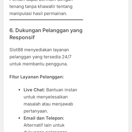
tenang tanpa khawatir tentang
manipulasi hasil permainan.
6. Dukungan Pelanggan yang
Responsif
Slot88 menyediakan layanan
pelanggan yang tersedia 24/7
untuk membantu pengguna.
Fitur Layanan Pelanggan:
Live Chat:
Bantuan instan
untuk menyelesaikan
masalah atau menjawab
pertanyaan.
Email dan Telepon:
Alternatif lain untuk