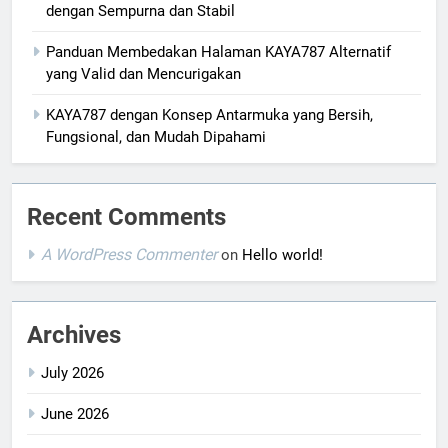
dengan Sempurna dan Stabil
Panduan Membedakan Halaman KAYA787 Alternatif
yang Valid dan Mencurigakan
KAYA787 dengan Konsep Antarmuka yang Bersih,
Fungsional, dan Mudah Dipahami
Recent Comments
A WordPress Commenter
on
Hello world!
Archives
July 2026
June 2026