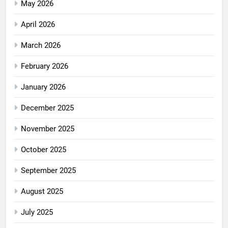
May 2026
April 2026
March 2026
February 2026
January 2026
December 2025
November 2025
October 2025
September 2025
August 2025
July 2025