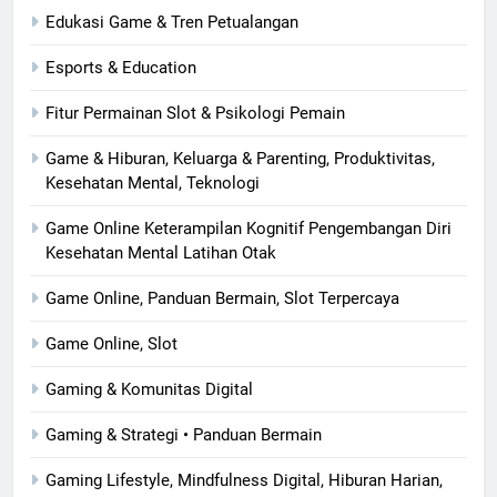
Edukasi Game & Tren Petualangan
Esports & Education
Fitur Permainan Slot & Psikologi Pemain
Game & Hiburan, Keluarga & Parenting, Produktivitas,
Kesehatan Mental, Teknologi
Game Online Keterampilan Kognitif Pengembangan Diri
Kesehatan Mental Latihan Otak
Game Online, Panduan Bermain, Slot Terpercaya
Game Online, Slot
Gaming & Komunitas Digital
Gaming & Strategi • Panduan Bermain
Gaming Lifestyle, Mindfulness Digital, Hiburan Harian,