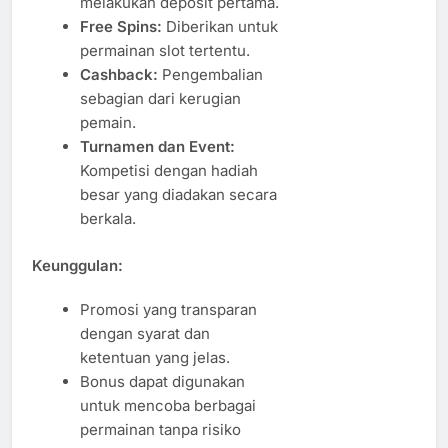
melakukan deposit pertama.
Free Spins:
Diberikan untuk
permainan slot tertentu.
Cashback:
Pengembalian
sebagian dari kerugian
pemain.
Turnamen dan Event:
Kompetisi dengan hadiah
besar yang diadakan secara
berkala.
Keunggulan:
Promosi yang transparan
dengan syarat dan
ketentuan yang jelas.
Bonus dapat digunakan
untuk mencoba berbagai
permainan tanpa risiko