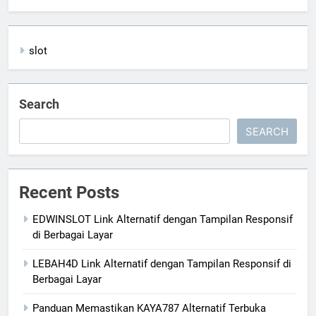
slot
Search
SEARCH
Recent Posts
EDWINSLOT Link Alternatif dengan Tampilan Responsif
di Berbagai Layar
LEBAH4D Link Alternatif dengan Tampilan Responsif di
Berbagai Layar
Panduan Memastikan KAYA787 Alternatif Terbuka