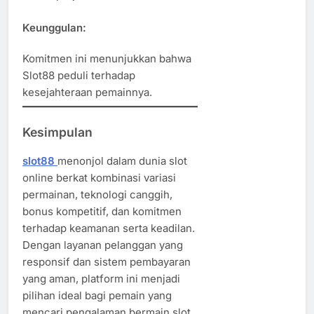
Keunggulan:
Komitmen ini menunjukkan bahwa
Slot88 peduli terhadap
kesejahteraan pemainnya.
Kesimpulan
slot88
menonjol dalam dunia slot
online berkat kombinasi variasi
permainan, teknologi canggih,
bonus kompetitif, dan komitmen
terhadap keamanan serta keadilan.
Dengan layanan pelanggan yang
responsif dan sistem pembayaran
yang aman, platform ini menjadi
pilihan ideal bagi pemain yang
mencari pengalaman bermain slot