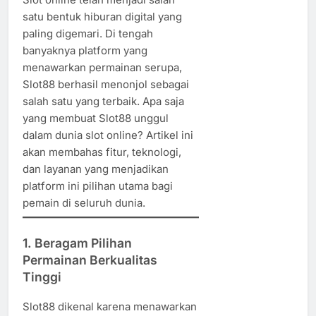
satu bentuk hiburan digital yang
paling digemari. Di tengah
banyaknya platform yang
menawarkan permainan serupa,
Slot88 berhasil menonjol sebagai
salah satu yang terbaik. Apa saja
yang membuat Slot88 unggul
dalam dunia slot online? Artikel ini
akan membahas fitur, teknologi,
dan layanan yang menjadikan
platform ini pilihan utama bagi
pemain di seluruh dunia.
1. Beragam Pilihan
Permainan Berkualitas
Tinggi
Slot88 dikenal karena menawarkan