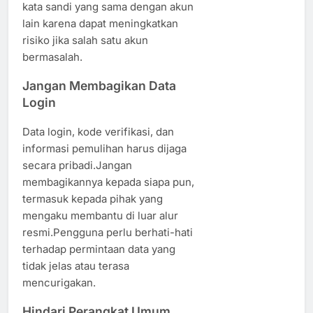
kata sandi yang sama dengan akun
lain karena dapat meningkatkan
risiko jika salah satu akun
bermasalah.
Jangan Membagikan Data
Login
Data login, kode verifikasi, dan
informasi pemulihan harus dijaga
secara pribadi.Jangan
membagikannya kepada siapa pun,
termasuk kepada pihak yang
mengaku membantu di luar alur
resmi.Pengguna perlu berhati-hati
terhadap permintaan data yang
tidak jelas atau terasa
mencurigakan.
Hindari Perangkat Umum