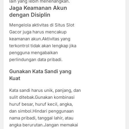
lain yang lebih menenangkan.
Jaga Keamanan Akun
dengan Disiplin
Mengelola aktivitas di Situs Slot
Gacor juga harus mencakup
keamanan akun.Aktivitas yang
terkontrol tidak akan lengkap jika
pengguna mengabaikan
perlindungan data pribadi.
Gunakan Kata Sandi yang
Kuat
Kata sandi harus unik, panjang, dan
sulit ditebak.Gunakan kombinasi
huruf besar, huruf kecil, angka,
dan simbol.Hindari penggunaan
nama pribadi, tanggal lahir, atau
angka berurutan.Jangan memakai