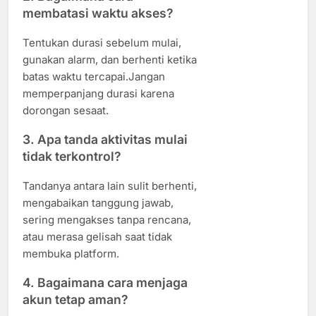
membatasi waktu akses?
Tentukan durasi sebelum mulai,
gunakan alarm, dan berhenti ketika
batas waktu tercapai.Jangan
memperpanjang durasi karena
dorongan sesaat.
3. Apa tanda aktivitas mulai
tidak terkontrol?
Tandanya antara lain sulit berhenti,
mengabaikan tanggung jawab,
sering mengakses tanpa rencana,
atau merasa gelisah saat tidak
membuka platform.
4. Bagaimana cara menjaga
akun tetap aman?