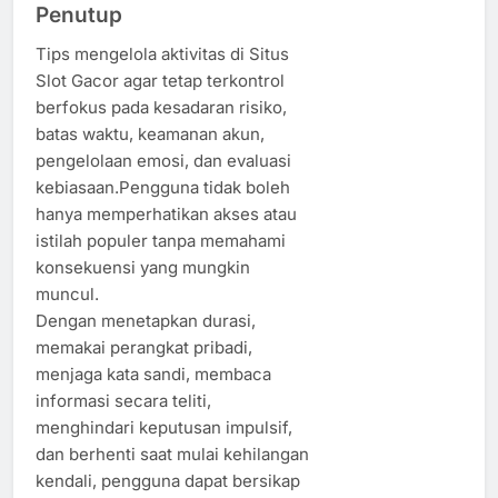
Penutup
Tips mengelola aktivitas di Situs
Slot Gacor agar tetap terkontrol
berfokus pada kesadaran risiko,
batas waktu, keamanan akun,
pengelolaan emosi, dan evaluasi
kebiasaan.Pengguna tidak boleh
hanya memperhatikan akses atau
istilah populer tanpa memahami
konsekuensi yang mungkin
muncul.
Dengan menetapkan durasi,
memakai perangkat pribadi,
menjaga kata sandi, membaca
informasi secara teliti,
menghindari keputusan impulsif,
dan berhenti saat mulai kehilangan
kendali, pengguna dapat bersikap