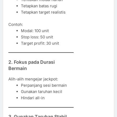
Tetapkan batas rugi
Tetapkan target realistis
Contoh:
Modal: 100 unit
Stop loss: 50 unit
Target profit: 30 unit
2. Fokus pada Durasi
Bermain
Alih-alih mengejar jackpot:
Perpanjang sesi bermain
Gunakan taruhan kecil
Hindari all-in
3. Gunakan Taruhan Stabil