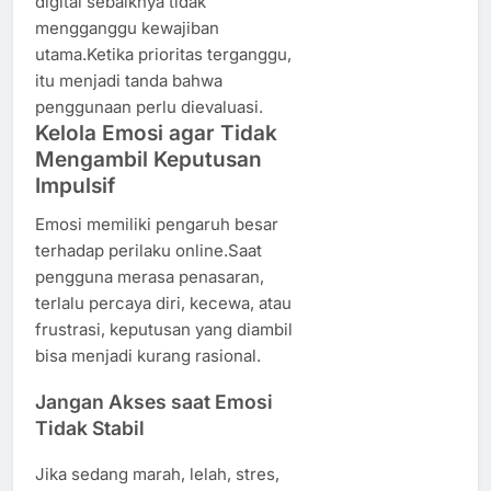
digital sebaiknya tidak
mengganggu kewajiban
utama.Ketika prioritas terganggu,
itu menjadi tanda bahwa
penggunaan perlu dievaluasi.
Kelola Emosi agar Tidak
Mengambil Keputusan
Impulsif
Emosi memiliki pengaruh besar
terhadap perilaku online.Saat
pengguna merasa penasaran,
terlalu percaya diri, kecewa, atau
frustrasi, keputusan yang diambil
bisa menjadi kurang rasional.
Jangan Akses saat Emosi
Tidak Stabil
Jika sedang marah, lelah, stres,