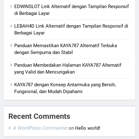
EDWINSLOT Link Alternatif dengan Tampilan Responsif
di Berbagai Layar
LEBAH4D Link Alternatif dengan Tampilan Responsif di
Berbagai Layar
Panduan Memastikan KAYA787 Alternatif Terbuka
dengan Sempurna dan Stabil
Panduan Membedakan Halaman KAYA787 Alternatif
yang Valid dan Mencurigakan
KAYA787 dengan Konsep Antarmuka yang Bersih,
Fungsional, dan Mudah Dipahami
Recent Comments
A WordPress Commenter
on
Hello world!