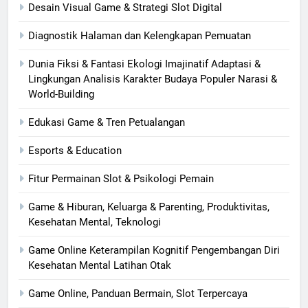
Desain Visual Game & Strategi Slot Digital
Diagnostik Halaman dan Kelengkapan Pemuatan
Dunia Fiksi & Fantasi Ekologi Imajinatif Adaptasi &
Lingkungan Analisis Karakter Budaya Populer Narasi &
World-Building
Edukasi Game & Tren Petualangan
Esports & Education
Fitur Permainan Slot & Psikologi Pemain
Game & Hiburan, Keluarga & Parenting, Produktivitas,
Kesehatan Mental, Teknologi
Game Online Keterampilan Kognitif Pengembangan Diri
Kesehatan Mental Latihan Otak
Game Online, Panduan Bermain, Slot Terpercaya