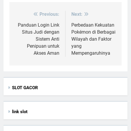
Previous:
Next:
Post
navigation
Panduan Login Link
Perbedaan Kekuatan
Situs Judi dengan
Pokémon di Berbagai
Sistem Anti
Wilayah dan Faktor
Penipuan untuk
yang
Akses Aman
Mempengaruhinya
SLOT GACOR
link slot