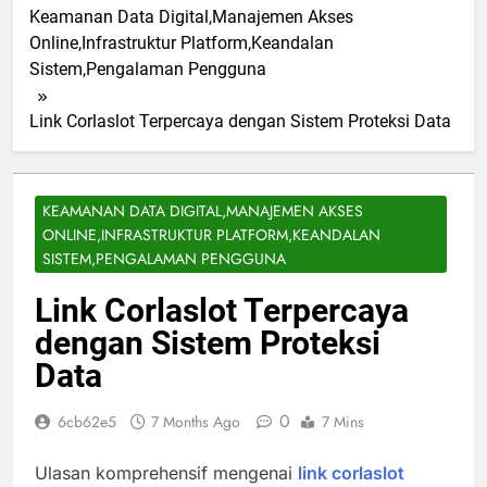
Keamanan Data Digital,Manajemen Akses
Online,Infrastruktur Platform,Keandalan
Sistem,Pengalaman Pengguna
Link Corlaslot Terpercaya dengan Sistem Proteksi Data
KEAMANAN DATA DIGITAL,MANAJEMEN AKSES
ONLINE,INFRASTRUKTUR PLATFORM,KEANDALAN
SISTEM,PENGALAMAN PENGGUNA
Link Corlaslot Terpercaya
dengan Sistem Proteksi
Data
0
6cb62e5
7 Months Ago
7 Mins
Ulasan komprehensif mengenai
link corlaslot