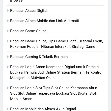
Browser
Panduan Akses Digital
Panduan Akses Mobile dan Link Alternatif
Panduan Game Online
Panduan Game Online, Tips Game Digital, Tutorial Login,
Pokemon Populer, Hiburan Interaktif, Strategi Game
Panduan Gaming & Teknik Bermain
Panduan Login Aman Keamanan Digital untuk Pemain
Edukasi Pemula Judi Online Strategi Bermain Terkontrol
Manajemen Aktivitas Online
Panduan Login Slot Tips Slot Online Keamanan Akun
Slot Slot Online Terpercaya Edukasi Slot Digital Slot
Mobile Aman
Panduan Mobile dan Akses Akun Digital