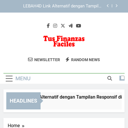
Skip
Panduan Memastikan KAYA787 Alternatif Terbuka
to
dengan Sempurna dan Stabil
content
Panduan Membedakan Halaman KAYA787
Alternatif yang Valid dan Mencurigakan
EDWINSLOT Link Alternatif dengan Tampilan
Responsif di Berbagai Layar
LEBAH4D Link Alternatif dengan Tampilan
Responsif di Berbagai Layar
Tus Finanzas
Pelajari Cara Mengatur Keuangan
Panduan Memastikan KAYA787 Alternatif Terbuka
NEWSLETTER
RANDOM NEWS
dengan Sempurna dan Stabil
Faciles
Dengan Mudah Di Tus Finanzas Faciles.
Panduan Membedakan Halaman KAYA787
Tips Dan Panduan Keuangan Untuk
Alternatif yang Valid dan Mencurigakan
MENU
Semua Orang.
WINSLOT Link Alternatif dengan Tampilan Responsif di Berba
HEADLINES
Weeks Ago
Home