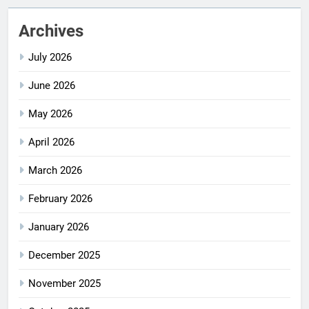
Archives
July 2026
June 2026
May 2026
April 2026
March 2026
February 2026
January 2026
December 2025
November 2025