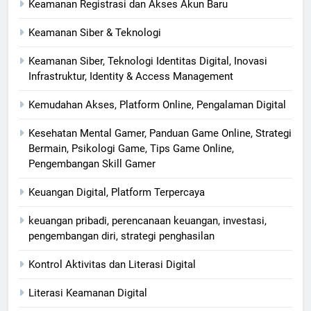
Keamanan Registrasi dan Akses Akun Baru
Keamanan Siber & Teknologi
Keamanan Siber, Teknologi Identitas Digital, Inovasi
Infrastruktur, Identity & Access Management
Kemudahan Akses, Platform Online, Pengalaman Digital
Kesehatan Mental Gamer, Panduan Game Online, Strategi
Bermain, Psikologi Game, Tips Game Online,
Pengembangan Skill Gamer
Keuangan Digital, Platform Terpercaya
keuangan pribadi, perencanaan keuangan, investasi,
pengembangan diri, strategi penghasilan
Kontrol Aktivitas dan Literasi Digital
Literasi Keamanan Digital