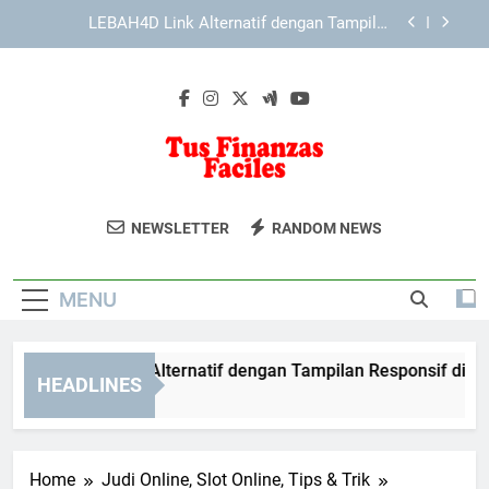
Skip
Panduan Memastikan KAYA787 Alternatif Terbuka
to
dengan Sempurna dan Stabil
content
Panduan Membedakan Halaman KAYA787
Alternatif yang Valid dan Mencurigakan
EDWINSLOT Link Alternatif dengan Tampilan
Responsif di Berbagai Layar
LEBAH4D Link Alternatif dengan Tampilan
Responsif di Berbagai Layar
Tus Finanzas
Pelajari Cara Mengatur Keuangan
Panduan Memastikan KAYA787 Alternatif Terbuka
NEWSLETTER
RANDOM NEWS
dengan Sempurna dan Stabil
Faciles
Dengan Mudah Di Tus Finanzas Faciles.
Panduan Membedakan Halaman KAYA787
Tips Dan Panduan Keuangan Untuk
Alternatif yang Valid dan Mencurigakan
MENU
Semua Orang.
DWINSLOT Link Alternatif dengan Tampilan Responsif di Berb
HEADLINES
 Weeks Ago
Home
Judi Online, Slot Online, Tips & Trik