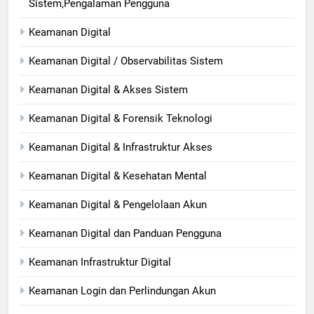
Sistem,Pengalaman Pengguna
Keamanan Digital
Keamanan Digital / Observabilitas Sistem
Keamanan Digital & Akses Sistem
Keamanan Digital & Forensik Teknologi
Keamanan Digital & Infrastruktur Akses
Keamanan Digital & Kesehatan Mental
Keamanan Digital & Pengelolaan Akun
Keamanan Digital dan Panduan Pengguna
Keamanan Infrastruktur Digital
Keamanan Login dan Perlindungan Akun