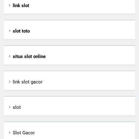
link slot
slot toto
situs slot online
link slot gacor
slot
Slot Gacor