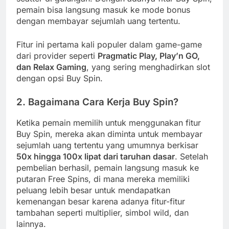
pemain bisa langsung masuk ke mode bonus
dengan membayar sejumlah uang tertentu.
Fitur ini pertama kali populer dalam game-game
dari provider seperti
Pragmatic Play, Play’n GO,
dan Relax Gaming
, yang sering menghadirkan slot
dengan opsi Buy Spin.
2. Bagaimana Cara Kerja Buy Spin?
Ketika pemain memilih untuk menggunakan fitur
Buy Spin, mereka akan diminta untuk membayar
sejumlah uang tertentu yang umumnya berkisar
50x hingga 100x lipat dari taruhan dasar
. Setelah
pembelian berhasil, pemain langsung masuk ke
putaran Free Spins, di mana mereka memiliki
peluang lebih besar untuk mendapatkan
kemenangan besar karena adanya fitur-fitur
tambahan seperti multiplier, simbol wild, dan
lainnya.