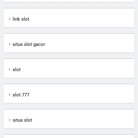
link slot
situs slot gacor
slot
slot 777
situs slot