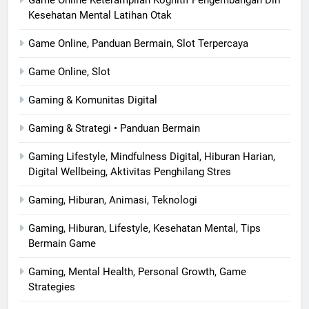
Game Online Keterampilan Kognitif Pengembangan Diri
Kesehatan Mental Latihan Otak
Game Online, Panduan Bermain, Slot Terpercaya
Game Online, Slot
Gaming & Komunitas Digital
Gaming & Strategi • Panduan Bermain
Gaming Lifestyle, Mindfulness Digital, Hiburan Harian,
Digital Wellbeing, Aktivitas Penghilang Stres
Gaming, Hiburan, Animasi, Teknologi
Gaming, Hiburan, Lifestyle, Kesehatan Mental, Tips
Bermain Game
Gaming, Mental Health, Personal Growth, Game
Strategies