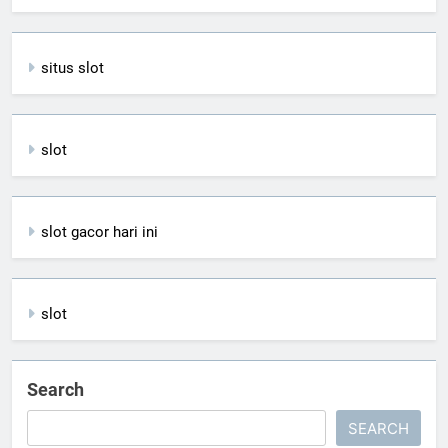
situs slot
slot
slot gacor hari ini
slot
Search
SEARCH