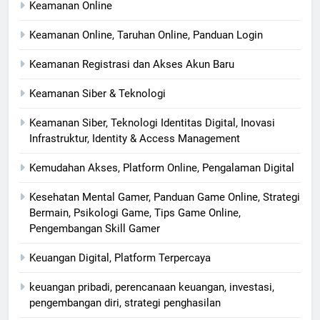
Keamanan Online
Keamanan Online, Taruhan Online, Panduan Login
Keamanan Registrasi dan Akses Akun Baru
Keamanan Siber & Teknologi
Keamanan Siber, Teknologi Identitas Digital, Inovasi
Infrastruktur, Identity & Access Management
Kemudahan Akses, Platform Online, Pengalaman Digital
Kesehatan Mental Gamer, Panduan Game Online, Strategi
Bermain, Psikologi Game, Tips Game Online,
Pengembangan Skill Gamer
Keuangan Digital, Platform Terpercaya
keuangan pribadi, perencanaan keuangan, investasi,
pengembangan diri, strategi penghasilan