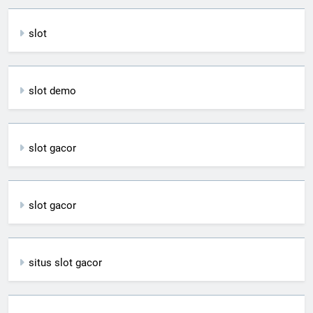
slot
slot demo
slot gacor
slot gacor
situs slot gacor