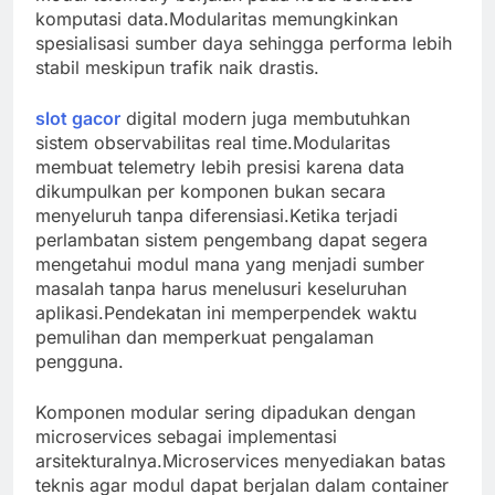
komputasi data.Modularitas memungkinkan
spesialisasi sumber daya sehingga performa lebih
stabil meskipun trafik naik drastis.
slot gacor
digital modern juga membutuhkan
sistem observabilitas real time.Modularitas
membuat telemetry lebih presisi karena data
dikumpulkan per komponen bukan secara
menyeluruh tanpa diferensiasi.Ketika terjadi
perlambatan sistem pengembang dapat segera
mengetahui modul mana yang menjadi sumber
masalah tanpa harus menelusuri keseluruhan
aplikasi.Pendekatan ini memperpendek waktu
pemulihan dan memperkuat pengalaman
pengguna.
Komponen modular sering dipadukan dengan
microservices sebagai implementasi
arsitekturalnya.Microservices menyediakan batas
teknis agar modul dapat berjalan dalam container