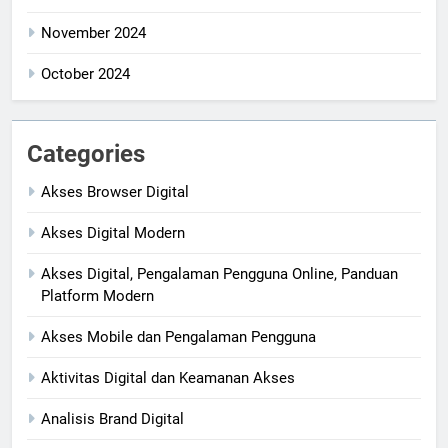
November 2024
October 2024
Categories
Akses Browser Digital
Akses Digital Modern
Akses Digital, Pengalaman Pengguna Online, Panduan
Platform Modern
Akses Mobile dan Pengalaman Pengguna
Aktivitas Digital dan Keamanan Akses
Analisis Brand Digital