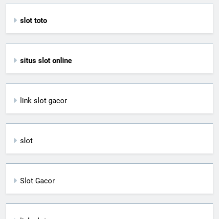
slot toto
situs slot online
link slot gacor
slot
Slot Gacor