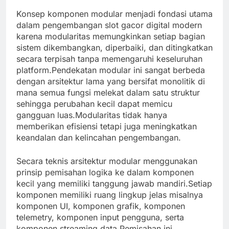
Konsep komponen modular menjadi fondasi utama
dalam pengembangan slot gacor digital modern
karena modularitas memungkinkan setiap bagian
sistem dikembangkan, diperbaiki, dan ditingkatkan
secara terpisah tanpa memengaruhi keseluruhan
platform.Pendekatan modular ini sangat berbeda
dengan arsitektur lama yang bersifat monolitik di
mana semua fungsi melekat dalam satu struktur
sehingga perubahan kecil dapat memicu
gangguan luas.Modularitas tidak hanya
memberikan efisiensi tetapi juga meningkatkan
keandalan dan kelincahan pengembangan.
Secara teknis arsitektur modular menggunakan
prinsip pemisahan logika ke dalam komponen
kecil yang memiliki tanggung jawab mandiri.Setiap
komponen memiliki ruang lingkup jelas misalnya
komponen UI, komponen grafik, komponen
telemetry, komponen input pengguna, serta
komponen streaming data.Pemisahan ini