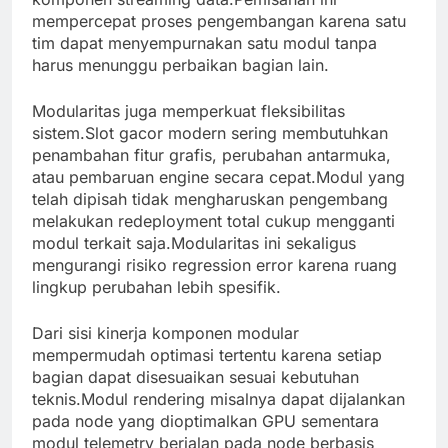
mempercepat proses pengembangan karena satu
tim dapat menyempurnakan satu modul tanpa
harus menunggu perbaikan bagian lain.
Modularitas juga memperkuat fleksibilitas
sistem.Slot gacor modern sering membutuhkan
penambahan fitur grafis, perubahan antarmuka,
atau pembaruan engine secara cepat.Modul yang
telah dipisah tidak mengharuskan pengembang
melakukan redeployment total cukup mengganti
modul terkait saja.Modularitas ini sekaligus
mengurangi risiko regression error karena ruang
lingkup perubahan lebih spesifik.
Dari sisi kinerja komponen modular
mempermudah optimasi tertentu karena setiap
bagian dapat disesuaikan sesuai kebutuhan
teknis.Modul rendering misalnya dapat dijalankan
pada node yang dioptimalkan GPU sementara
modul telemetry berjalan pada node berbasis