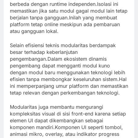
berbeda dengan runtime independen.Isolasi ini
memastikan jika satu modul gagal modul lain tetap
berjalan tanpa gangguan.Inilah yang membuat
platform tetap online meskipun ada pembaruan
atau gangguan lokal.
Selain efisiensi teknis modularitas berdampak
besar terhadap keberlanjutan
pengembangan.Dalam ekosistem dinamis
pengembang dapat mengganti modul kuno
dengan modul baru menggunakan teknologi lebih
efisien tanpa membongkar keseluruhan sistem.Hal
ini memperpanjang umur platform dan memastikan
tetap relevan dengan perkembangan teknologi.
Modularitas juga membantu mengurangi
kompleksitas visual di sisi front-end karena setiap
elemen UI dapat dikembangkan sebagai
komponen mandiri.Komponen UI seperti tombol,
animasi mikro, overlay, atau indikator progress