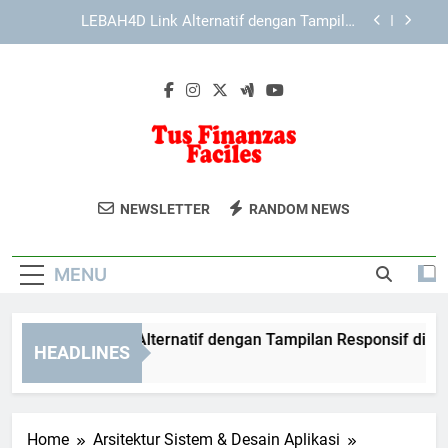
Skip
Panduan Memastikan KAYA787 Alternatif Terbuka
to
dengan Sempurna dan Stabil
content
Panduan Membedakan Halaman KAYA787
Alternatif yang Valid dan Mencurigakan
EDWINSLOT Link Alternatif dengan Tampilan
Responsif di Berbagai Layar
LEBAH4D Link Alternatif dengan Tampilan
Responsif di Berbagai Layar
Tus Finanzas
Pelajari Cara Mengatur Keuangan
Panduan Memastikan KAYA787 Alternatif Terbuka
NEWSLETTER
RANDOM NEWS
dengan Sempurna dan Stabil
Faciles
Dengan Mudah Di Tus Finanzas Faciles.
Panduan Membedakan Halaman KAYA787
Tips Dan Panduan Keuangan Untuk
Alternatif yang Valid dan Mencurigakan
MENU
Semua Orang.
WINSLOT Link Alternatif dengan Tampilan Responsif di Berba
HEADLINES
Weeks Ago
Home
Arsitektur Sistem & Desain Aplikasi