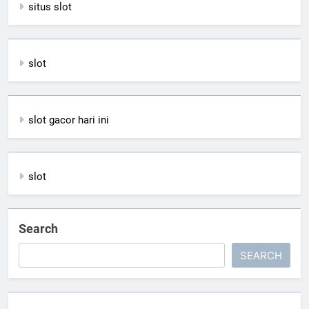
situs slot
slot
slot gacor hari ini
slot
Search
SEARCH