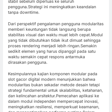
stabil sebelum diperluas ke seluruh
pengguna.Strategi ini meningkatkan keandalan
tanpa downtime.
Dari perspektif pengalaman pengguna modularitas
memberi keuntungan tidak langsung berupa
stabilitas visual dan waktu muat lebih cepat.Modul
yang tidak dibutuhkan tidak ikut dimuat sehingga
proses rendering menjadi lebih ringan.Semakin
sedikit elemen yang harus dipanggil pada satu
waktu semakin cepat respons antarmuka
dirasakan pengguna.
Kesimpulannya kajian komponen modular pada
slot gacor digital modern menunjukkan bahwa
modularitas bukan sekadar metode desain tetapi
strategi fundamental untuk skalabilitas, ketahanan,
dan kelincahan arsitektur.Pemecahan aplikasi ke
dalam modul independen mempercepat inovasi,
meningkatkan resiliensi, memperkuat keamanan,