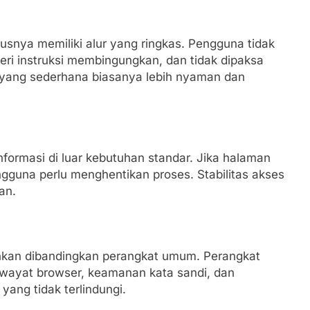
usnya memiliki alur yang ringkas. Pengguna tidak
beri instruksi membingungkan, dan tidak dipaksa
r yang sederhana biasanya lebih nyaman dan
formasi di luar kebutuhan standar. Jika halaman
ngguna perlu menghentikan proses. Stabilitas akses
an.
ankan dibandingkan perangkat umum. Perangkat
riwayat browser, keamanan kata sandi, dan
yang tidak terlindungi.