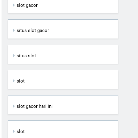
slot gacor
situs slot gacor
situs slot
slot
slot gacor hari ini
slot