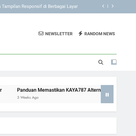
 Tampilan Responsif di Berbagai Layar
f Terbuka dengan Sempurna dan Stabil
ernatif yang Valid dan Mencurigakan
NEWSLETTER
RANDOM NEWS
 Tampilan Responsif di Berbagai Layar
s. Tips Dan Panduan Keuangan Untuk Semua Orang.
 Tampilan Responsif di Berbagai Layar
f Terbuka dengan Sempurna dan Stabil
ernatif yang Valid dan Mencurigakan
uan Memastikan KAYA787 Alternatif Terbuka dengan Sempurn
ks Ago