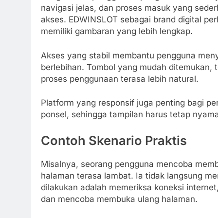
navigasi jelas, dan proses masuk yang sed
akses. EDWINSLOT sebagai brand digital per
memiliki gambaran yang lebih lengkap.
Akses yang stabil membantu pengguna meny
berlebihan. Tombol yang mudah ditemukan, t
proses penggunaan terasa lebih natural.
Platform yang responsif juga penting bagi 
ponsel, sehingga tampilan harus tetap nyaman
Contoh Skenario Praktis
Misalnya, seorang pengguna mencoba membu
halaman terasa lambat. Ia tidak langsung 
dilakukan adalah memeriksa koneksi interne
dan mencoba membuka ulang halaman.