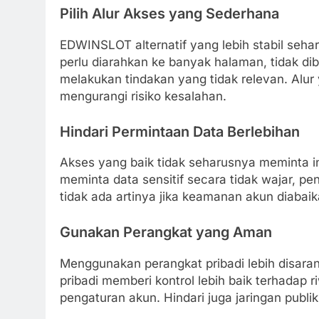
Pilih Alur Akses yang Sederhana
EDWINSLOT alternatif yang lebih stabil sehar
perlu diarahkan ke banyak halaman, tidak di
melakukan tindakan yang tidak relevan. Alu
mengurangi risiko kesalahan.
Hindari Permintaan Data Berlebihan
Akses yang baik tidak seharusnya meminta in
meminta data sensitif secara tidak wajar, pe
tidak ada artinya jika keamanan akun diabaik
Gunakan Perangkat yang Aman
Menggunakan perangkat pribadi lebih disar
pribadi memberi kontrol lebih baik terhadap 
pengaturan akun. Hindari juga jaringan publik 