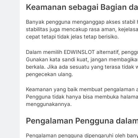
Keamanan sebagai Bagian dari
Banyak pengguna menganggap akses stabil h
stabilitas juga mencakup rasa aman, kejelas
cepat tetapi tidak jelas tetap berisiko.
Dalam memilih EDWINSLOT alternatif, pengg
Gunakan kata sandi kuat, jangan membagikan 
berkala. Jika ada sesuatu yang terasa tidak 
pengecekan ulang.
Keamanan yang baik membuat pengalaman aks
Pengguna tidak hanya bisa membuka halaman,
menggunakannya.
Pengalaman Pengguna dalam 
Pengalaman pengguna dipengaruhi oleh banya