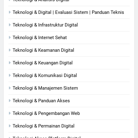
Teknologi & Digital | Evaluasi Sistem | Panduan Teknis
Teknologi & Infrastruktur Digital
Teknologi & Internet Sehat
Teknologi & Keamanan Digital
Teknologi & Keuangan Digital
Teknologi & Komunikasi Digital
Teknologi & Manajemen Sistem
Teknologi & Panduan Akses
Teknologi & Pengembangan Web
Teknologi & Permainan Digital