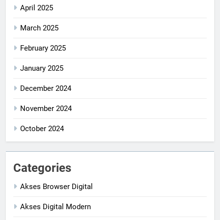
April 2025
March 2025
February 2025
January 2025
December 2024
November 2024
October 2024
Categories
Akses Browser Digital
Akses Digital Modern