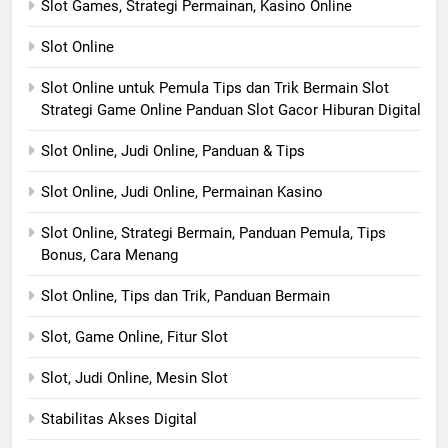
Slot Games, Strategi Permainan, Kasino Online
Slot Online
Slot Online untuk Pemula Tips dan Trik Bermain Slot
Strategi Game Online Panduan Slot Gacor Hiburan Digital
Slot Online, Judi Online, Panduan & Tips
Slot Online, Judi Online, Permainan Kasino
Slot Online, Strategi Bermain, Panduan Pemula, Tips
Bonus, Cara Menang
Slot Online, Tips dan Trik, Panduan Bermain
Slot, Game Online, Fitur Slot
Slot, Judi Online, Mesin Slot
Stabilitas Akses Digital