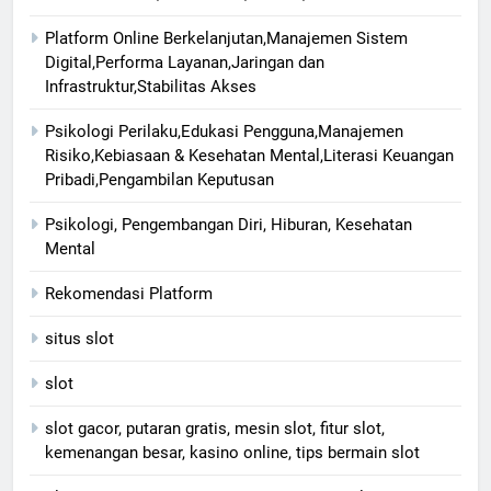
Platform Online Berkelanjutan,Manajemen Sistem
Digital,Performa Layanan,Jaringan dan
Infrastruktur,Stabilitas Akses
Psikologi Perilaku,Edukasi Pengguna,Manajemen
Risiko,Kebiasaan & Kesehatan Mental,Literasi Keuangan
Pribadi,Pengambilan Keputusan
Psikologi, Pengembangan Diri, Hiburan, Kesehatan
Mental
Rekomendasi Platform
situs slot
slot
slot gacor, putaran gratis, mesin slot, fitur slot,
kemenangan besar, kasino online, tips bermain slot