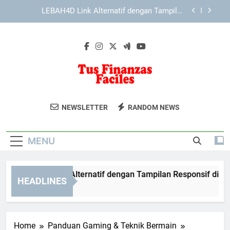
Skip
Panduan Memastikan KAYA787 Alternatif Terbuka
to
dengan Sempurna dan Stabil
content
Panduan Membedakan Halaman KAYA787
Alternatif yang Valid dan Mencurigakan
EDWINSLOT Link Alternatif dengan Tampilan
Responsif di Berbagai Layar
LEBAH4D Link Alternatif dengan Tampilan
Responsif di Berbagai Layar
Tus Finanzas
Pelajari Cara Mengatur Keuangan
Panduan Memastikan KAYA787 Alternatif Terbuka
NEWSLETTER
RANDOM NEWS
dengan Sempurna dan Stabil
Faciles
Dengan Mudah Di Tus Finanzas Faciles.
Panduan Membedakan Halaman KAYA787
Tips Dan Panduan Keuangan Untuk
Alternatif yang Valid dan Mencurigakan
MENU
Semua Orang.
WINSLOT Link Alternatif dengan Tampilan Responsif di Berba
HEADLINES
Weeks Ago
Home
Panduan Gaming & Teknik Bermain