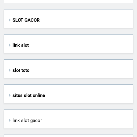
SLOT GACOR
link slot
slot toto
situs slot online
link slot gacor