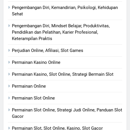
Pengembangan Diri, Kemandirian, Psikologi, Kehidupan
Sehat
Pengembangan Diri, Mindset Belajar, Produktivitas,
Pendidikan dan Pelatihan, Karier Profesional,
Keterampilan Praktis
Perjudian Online, Afiliasi, Slot Games
Permainan Kasino Online
Permainan Kasino, Slot Online, Strategi Bermain Slot
Permainan Online
Permainan Slot Online
Permainan Slot Online, Strategi Judi Online, Panduan Slot
Gacor
Permainan Slot, Slot Online, Kasino, Slot Gacor