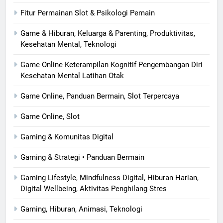
Fitur Permainan Slot & Psikologi Pemain
Game & Hiburan, Keluarga & Parenting, Produktivitas,
Kesehatan Mental, Teknologi
Game Online Keterampilan Kognitif Pengembangan Diri
Kesehatan Mental Latihan Otak
Game Online, Panduan Bermain, Slot Terpercaya
Game Online, Slot
Gaming & Komunitas Digital
Gaming & Strategi • Panduan Bermain
Gaming Lifestyle, Mindfulness Digital, Hiburan Harian,
Digital Wellbeing, Aktivitas Penghilang Stres
Gaming, Hiburan, Animasi, Teknologi