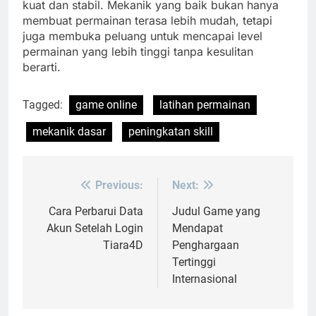
kuat dan stabil. Mekanik yang baik bukan hanya
membuat permainan terasa lebih mudah, tetapi
juga membuka peluang untuk mencapai level
permainan yang lebih tinggi tanpa kesulitan
berarti.
Tagged:
game online
latihan permainan
mekanik dasar
peningkatan skill
Previous:
Next:
Post
navigation
Cara Perbarui Data
Judul Game yang
Akun Setelah Login
Mendapat
Tiara4D
Penghargaan
Tertinggi
Internasional