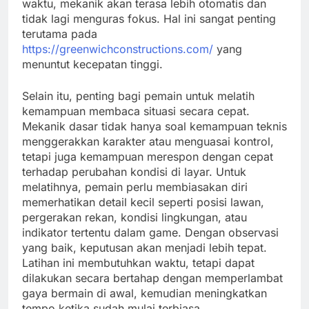
waktu, mekanik akan terasa lebih otomatis dan
tidak lagi menguras fokus. Hal ini sangat penting
terutama pada
https://greenwichconstructions.com/
yang
menuntut kecepatan tinggi.
Selain itu, penting bagi pemain untuk melatih
kemampuan membaca situasi secara cepat.
Mekanik dasar tidak hanya soal kemampuan teknis
menggerakkan karakter atau menguasai kontrol,
tetapi juga kemampuan merespon dengan cepat
terhadap perubahan kondisi di layar. Untuk
melatihnya, pemain perlu membiasakan diri
memerhatikan detail kecil seperti posisi lawan,
pergerakan rekan, kondisi lingkungan, atau
indikator tertentu dalam game. Dengan observasi
yang baik, keputusan akan menjadi lebih tepat.
Latihan ini membutuhkan waktu, tetapi dapat
dilakukan secara bertahap dengan memperlambat
gaya bermain di awal, kemudian meningkatkan
tempo ketika sudah mulai terbiasa.