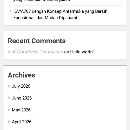
KAYA787 dengan Konsep Antarmuka yang Bersih,
Fungsional, dan Mudah Dipahami
Recent Comments
A WordPress Commenter
on
Hello world!
Archives
July 2026
June 2026
May 2026
April 2026