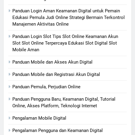
Panduan Login Aman Keamanan Digital untuk Pemain
Edukasi Pemula Judi Online Strategi Bermain Terkontrol
Manajemen Aktivitas Online
Panduan Login Slot Tips Slot Online Keamanan Akun
Slot Slot Online Terpercaya Edukasi Slot Digital Slot
Mobile Aman
Panduan Mobile dan Akses Akun Digital
Panduan Mobile dan Registrasi Akun Digital
Panduan Pemula, Perjudian Online
Panduan Pengguna Baru, Keamanan Digital, Tutorial
Online, Akses Platform, Teknologi Internet
Pengalaman Mobile Digital
Pengalaman Pengguna dan Keamanan Digital