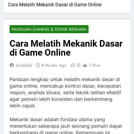
Cara Melatih Mekanik Dasar di Game Online
PANDUAN GAMING & TEKNIK BERMAIN
Cara Melatih Mekanik Dasar
di Game Online
0
6cb62e5
8 Months Ago
7 Mins
Panduan lengkap untuk melatih mekanik dasar di
game online, mencakup kontrol dasar, kecepatan
respon, analisis situasi, serta teknik latihan efektif
agar pemain lebih konsisten dan berkembang
lebih cepat.
Mekanik dasar adalah fondasi utama yang
menentukan seberapa jauh seorang pemain dapat
berkembang di game online. Kemampuan ini