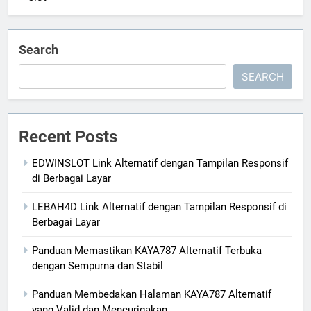
Search
SEARCH
Recent Posts
EDWINSLOT Link Alternatif dengan Tampilan Responsif
di Berbagai Layar
LEBAH4D Link Alternatif dengan Tampilan Responsif di
Berbagai Layar
Panduan Memastikan KAYA787 Alternatif Terbuka
dengan Sempurna dan Stabil
Panduan Membedakan Halaman KAYA787 Alternatif
yang Valid dan Mencurigakan