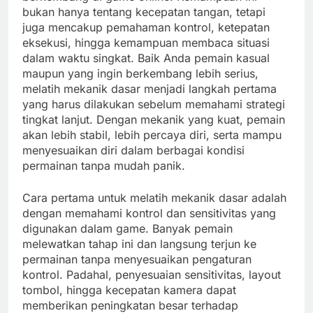
bukan hanya tentang kecepatan tangan, tetapi
juga mencakup pemahaman kontrol, ketepatan
eksekusi, hingga kemampuan membaca situasi
dalam waktu singkat. Baik Anda pemain kasual
maupun yang ingin berkembang lebih serius,
melatih mekanik dasar menjadi langkah pertama
yang harus dilakukan sebelum memahami strategi
tingkat lanjut. Dengan mekanik yang kuat, pemain
akan lebih stabil, lebih percaya diri, serta mampu
menyesuaikan diri dalam berbagai kondisi
permainan tanpa mudah panik.
Cara pertama untuk melatih mekanik dasar adalah
dengan memahami kontrol dan sensitivitas yang
digunakan dalam game. Banyak pemain
melewatkan tahap ini dan langsung terjun ke
permainan tanpa menyesuaikan pengaturan
kontrol. Padahal, penyesuaian sensitivitas, layout
tombol, hingga kecepatan kamera dapat
memberikan peningkatan besar terhadap