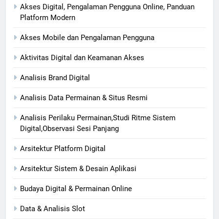
Akses Digital, Pengalaman Pengguna Online, Panduan
Platform Modern
Akses Mobile dan Pengalaman Pengguna
Aktivitas Digital dan Keamanan Akses
Analisis Brand Digital
Analisis Data Permainan & Situs Resmi
Analisis Perilaku Permainan,Studi Ritme Sistem
Digital,Observasi Sesi Panjang
Arsitektur Platform Digital
Arsitektur Sistem & Desain Aplikasi
Budaya Digital & Permainan Online
Data & Analisis Slot