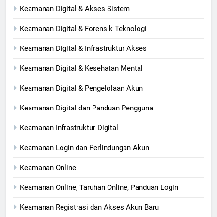
Keamanan Digital & Akses Sistem
Keamanan Digital & Forensik Teknologi
Keamanan Digital & Infrastruktur Akses
Keamanan Digital & Kesehatan Mental
Keamanan Digital & Pengelolaan Akun
Keamanan Digital dan Panduan Pengguna
Keamanan Infrastruktur Digital
Keamanan Login dan Perlindungan Akun
Keamanan Online
Keamanan Online, Taruhan Online, Panduan Login
Keamanan Registrasi dan Akses Akun Baru