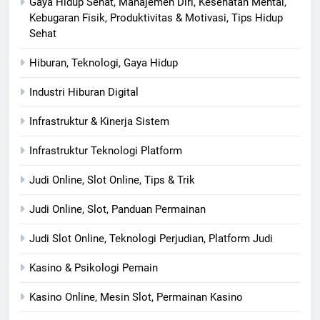
Gaya Hidup Sehat, Manajemen Diri, Kesehatan Mental,
Kebugaran Fisik, Produktivitas & Motivasi, Tips Hidup
Sehat
Hiburan, Teknologi, Gaya Hidup
Industri Hiburan Digital
Infrastruktur & Kinerja Sistem
Infrastruktur Teknologi Platform
Judi Online, Slot Online, Tips & Trik
Judi Online, Slot, Panduan Permainan
Judi Slot Online, Teknologi Perjudian, Platform Judi
Kasino & Psikologi Pemain
Kasino Online, Mesin Slot, Permainan Kasino