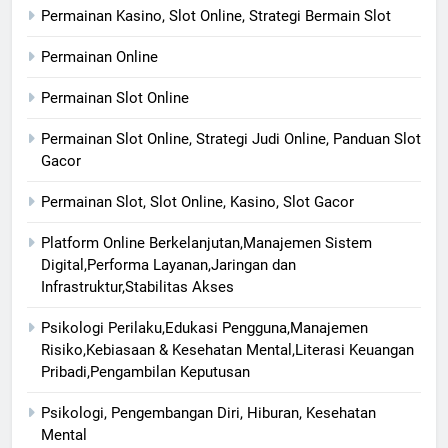
Permainan Kasino, Slot Online, Strategi Bermain Slot
Permainan Online
Permainan Slot Online
Permainan Slot Online, Strategi Judi Online, Panduan Slot
Gacor
Permainan Slot, Slot Online, Kasino, Slot Gacor
Platform Online Berkelanjutan,Manajemen Sistem
Digital,Performa Layanan,Jaringan dan
Infrastruktur,Stabilitas Akses
Psikologi Perilaku,Edukasi Pengguna,Manajemen
Risiko,Kebiasaan & Kesehatan Mental,Literasi Keuangan
Pribadi,Pengambilan Keputusan
Psikologi, Pengembangan Diri, Hiburan, Kesehatan
Mental