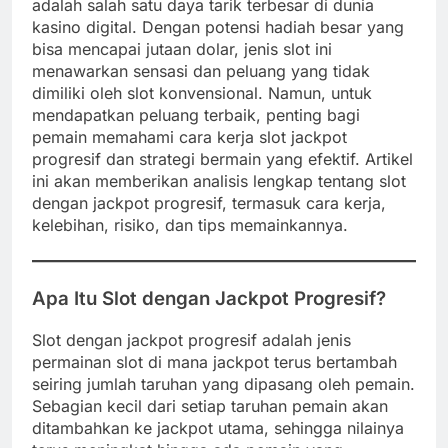
adalah salah satu daya tarik terbesar di dunia
kasino digital. Dengan potensi hadiah besar yang
bisa mencapai jutaan dolar, jenis slot ini
menawarkan sensasi dan peluang yang tidak
dimiliki oleh slot konvensional. Namun, untuk
mendapatkan peluang terbaik, penting bagi
pemain memahami cara kerja slot jackpot
progresif dan strategi bermain yang efektif. Artikel
ini akan memberikan analisis lengkap tentang slot
dengan jackpot progresif, termasuk cara kerja,
kelebihan, risiko, dan tips memainkannya.
Apa Itu Slot dengan Jackpot Progresif?
Slot dengan jackpot progresif adalah jenis
permainan slot di mana jackpot terus bertambah
seiring jumlah taruhan yang dipasang oleh pemain.
Sebagian kecil dari setiap taruhan pemain akan
ditambahkan ke jackpot utama, sehingga nilainya