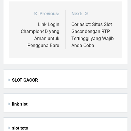
Previous:
Next:
Post
navigation
Link Login
Corlaslot: Situs Slot
Champion4D yang
Gacor dengan RTP
Aman untuk
Tertinggi yang Wajib
Pengguna Baru
Anda Coba
SLOT GACOR
link slot
slot toto