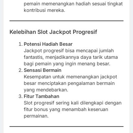
pemain memenangkan hadiah sesuai tingkat
kontribusi mereka.
Kelebihan Slot Jackpot Progresif
Potensi Hadiah Besar
Jackpot progresif bisa mencapai jumlah
fantastis, menjadikannya daya tarik utama
bagi pemain yang ingin menang besar.
Sensasi Bermain
Kesempatan untuk memenangkan jackpot
besar menciptakan pengalaman bermain
yang mendebarkan.
Fitur Tambahan
Slot progresif sering kali dilengkapi dengan
fitur bonus yang menambah keseruan
permainan.