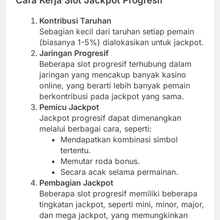
Cara Kerja Slot Jackpot Progresif
Kontribusi Taruhan
Sebagian kecil dari taruhan setiap pemain
(biasanya 1-5%) dialokasikan untuk jackpot.
Jaringan Progresif
Beberapa slot progresif terhubung dalam
jaringan yang mencakup banyak kasino
online, yang berarti lebih banyak pemain
berkontribusi pada jackpot yang sama.
Pemicu Jackpot
Jackpot progresif dapat dimenangkan
melalui berbagai cara, seperti:
Mendapatkan kombinasi simbol
tertentu.
Memutar roda bonus.
Secara acak selama permainan.
Pembagian Jackpot
Beberapa slot progresif memiliki beberapa
tingkatan jackpot, seperti mini, minor, major,
dan mega jackpot, yang memungkinkan