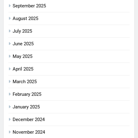
September 2025
August 2025
July 2025
June 2025
May 2025
April 2025
March 2025
February 2025
January 2025
December 2024
November 2024