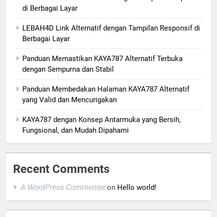
di Berbagai Layar
LEBAH4D Link Alternatif dengan Tampilan Responsif di
Berbagai Layar
Panduan Memastikan KAYA787 Alternatif Terbuka
dengan Sempurna dan Stabil
Panduan Membedakan Halaman KAYA787 Alternatif
yang Valid dan Mencurigakan
KAYA787 dengan Konsep Antarmuka yang Bersih,
Fungsional, dan Mudah Dipahami
Recent Comments
A WordPress Commenter
on
Hello world!