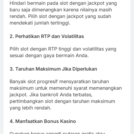
Hindari bermain pada slot dengan jackpot yang
baru saja dimenangkan karena nilainya masih
rendah. Pilih slot dengan jackpot yang sudah
mendekati jumlah tertinggi.
2. Perhatikan RTP dan Volatilitas
Pilih slot dengan RTP tinggi dan volatilitas yang
sesuai dengan gaya bermain Anda.
3. Taruhan Maksimum Jika Diperlukan
Banyak slot progresif mensyaratkan taruhan
maksimum untuk memenuhi syarat memenangkan
jackpot. Jika bankroll Anda terbatas,
pertimbangkan slot dengan taruhan maksimum
yang lebih rendah.
4. Manfaatkan Bonus Kasino
Gunakan bonus seperti putaran gratis atau