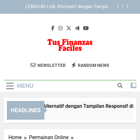
Skip
Panduan Memastikan KAYA787 Alternatif Terbuka
to
dengan Sempurna dan Stabil
content
Panduan Membedakan Halaman KAYA787
Alternatif yang Valid dan Mencurigakan
EDWINSLOT Link Alternatif dengan Tampilan
Responsif di Berbagai Layar
LEBAH4D Link Alternatif dengan Tampilan
Responsif di Berbagai Layar
Tus Finanzas
Pelajari Cara Mengatur Keuangan
Panduan Memastikan KAYA787 Alternatif Terbuka
NEWSLETTER
RANDOM NEWS
dengan Sempurna dan Stabil
Faciles
Dengan Mudah Di Tus Finanzas Faciles.
Panduan Membedakan Halaman KAYA787
Tips Dan Panduan Keuangan Untuk
Alternatif yang Valid dan Mencurigakan
MENU
Semua Orang.
WINSLOT Link Alternatif dengan Tampilan Responsif di Berba
HEADLINES
Weeks Ago
Home
Permainan Online