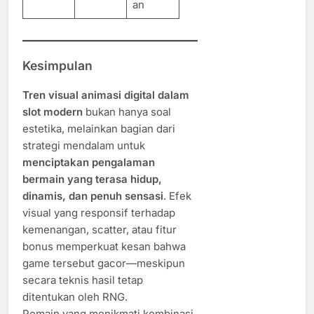
an
Kesimpulan
Tren visual animasi digital dalam
slot modern
bukan hanya soal
estetika, melainkan bagian dari
strategi mendalam untuk
menciptakan pengalaman
bermain yang terasa hidup,
dinamis, dan penuh sensasi
. Efek
visual yang responsif terhadap
kemenangan, scatter, atau fitur
bonus memperkuat kesan bahwa
game tersebut gacor—meskipun
secara teknis hasil tetap
ditentukan oleh RNG.
Pemain yang menikmati kombinasi