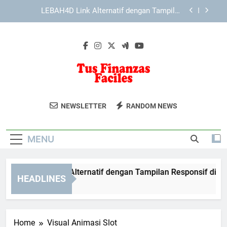
Skip
Panduan Memastikan KAYA787 Alternatif Terbuka
to
dengan Sempurna dan Stabil
content
Panduan Membedakan Halaman KAYA787
Alternatif yang Valid dan Mencurigakan
EDWINSLOT Link Alternatif dengan Tampilan
Responsif di Berbagai Layar
LEBAH4D Link Alternatif dengan Tampilan
Responsif di Berbagai Layar
Tus Finanzas
Pelajari Cara Mengatur Keuangan
Panduan Memastikan KAYA787 Alternatif Terbuka
NEWSLETTER
RANDOM NEWS
dengan Sempurna dan Stabil
Faciles
Dengan Mudah Di Tus Finanzas Faciles.
Panduan Membedakan Halaman KAYA787
Tips Dan Panduan Keuangan Untuk
Alternatif yang Valid dan Mencurigakan
MENU
Semua Orang.
DWINSLOT Link Alternatif dengan Tampilan Responsif di Berb
HEADLINES
 Weeks Ago
Home
Visual Animasi Slot