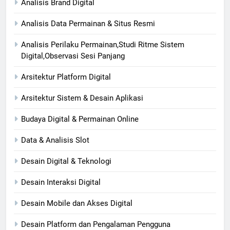
Analisis Brand Digital
Analisis Data Permainan & Situs Resmi
Analisis Perilaku Permainan,Studi Ritme Sistem
Digital,Observasi Sesi Panjang
Arsitektur Platform Digital
Arsitektur Sistem & Desain Aplikasi
Budaya Digital & Permainan Online
Data & Analisis Slot
Desain Digital & Teknologi
Desain Interaksi Digital
Desain Mobile dan Akses Digital
Desain Platform dan Pengalaman Pengguna