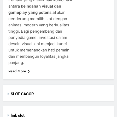
antara
keindahan visual dan
gameplay yang potensial
akan
cenderung memilih slot dengan
animasi modern yang berkualitas
tinggi. Bagi pengembang dan
penyedia game, investasi dalam
desain visual kini menjadi kunci
untuk memenangkan hati pemain
dan membangun loyalitas jangka
panjang.
Read More
SLOT GACOR
link slot