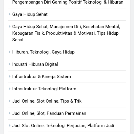
Pengembangan Diri Gaming Positif Teknologi & Hiburan
Gaya Hidup Sehat
Gaya Hidup Sehat, Manajemen Diri, Kesehatan Mental,
Kebugaran Fisik, Produktivitas & Motivasi, Tips Hidup
Sehat
Hiburan, Teknologi, Gaya Hidup
Industri Hiburan Digital
Infrastruktur & Kinerja Sistem
Infrastruktur Teknologi Platform
Judi Online, Slot Online, Tips & Trik
Judi Online, Slot, Panduan Permainan
Judi Slot Online, Teknologi Perjudian, Platform Judi