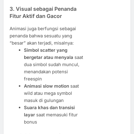
3. Visual sebagai Penanda
Fitur Aktif dan Gacor
Animasi juga berfungsi sebagai
penanda bahwa sesuatu yang
“besar” akan terjadi, misalnya:
Simbol scatter yang
bergetar atau menyala
saat
dua simbol sudah muncul,
menandakan potensi
freespin
Animasi slow motion
saat
wild atau mega symbol
masuk di gulungan
Suara khas dan transisi
layar
saat memasuki fitur
bonus