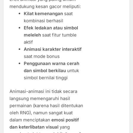
mendukung kesan gacor meliputi:
Kilat kemenangan
saat
kombinasi berhasil
Efek ledakan atau simbol
meleleh
saat fitur tumble
aktif
Animasi karakter interaktif
saat mode bonus
Penggunaan warna cerah
dan simbol berkilau
untuk
simbol bernilai tinggi
Animasi-animasi ini tidak secara
langsung memengaruhi hasil
permainan (karena hasil ditentukan
oleh RNG), namun sangat kuat
dalam menciptakan
emosi positif
dan keterlibatan visual
yang