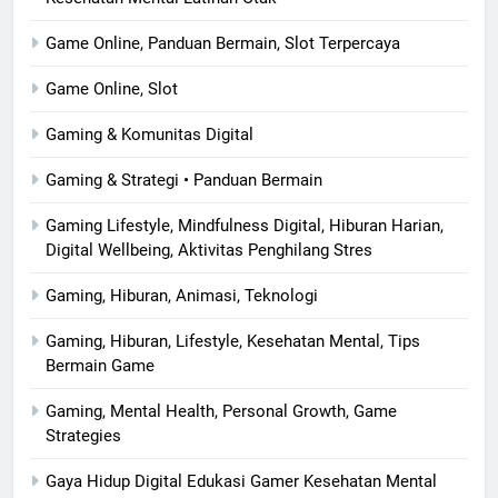
Game Online, Panduan Bermain, Slot Terpercaya
Game Online, Slot
Gaming & Komunitas Digital
Gaming & Strategi • Panduan Bermain
Gaming Lifestyle, Mindfulness Digital, Hiburan Harian,
Digital Wellbeing, Aktivitas Penghilang Stres
Gaming, Hiburan, Animasi, Teknologi
Gaming, Hiburan, Lifestyle, Kesehatan Mental, Tips
Bermain Game
Gaming, Mental Health, Personal Growth, Game
Strategies
Gaya Hidup Digital Edukasi Gamer Kesehatan Mental