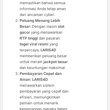
memastikan bahwa semua
informasi Anda tetap aman
dari ancaman cyber.
Peluang Menang Lebih
Besar
: Dengan mesin
slot
gacor
yang menawarkan
RTP tinggi
dan pasaran
togel viral resmi
yang
terpercaya,
LARIS4D
memberikan peluang besar
untuk meraih
jackpot besar
dan keuntungan maksimal.
Pembayaran Cepat dan
Aman
:
LARIS4D
menawarkan sistem
pembayaran yang cepat dan
efisien, memungkinkan
pemain untuk menarik
kemenangan mereka dalam