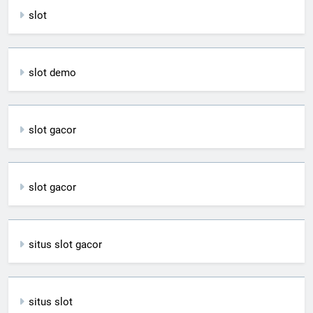
slot
slot demo
slot gacor
slot gacor
situs slot gacor
situs slot