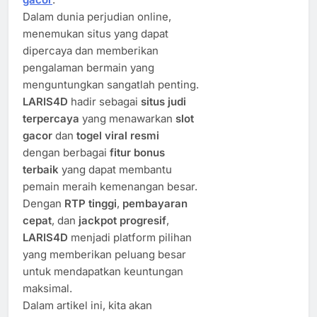
Dalam dunia perjudian online,
menemukan situs yang dapat
dipercaya dan memberikan
pengalaman bermain yang
menguntungkan sangatlah penting.
LARIS4D
hadir sebagai
situs judi
terpercaya
yang menawarkan
slot
gacor
dan
togel viral resmi
dengan berbagai
fitur bonus
terbaik
yang dapat membantu
pemain meraih kemenangan besar.
Dengan
RTP tinggi
,
pembayaran
cepat
, dan
jackpot progresif
,
LARIS4D
menjadi platform pilihan
yang memberikan peluang besar
untuk mendapatkan keuntungan
maksimal.
Dalam artikel ini, kita akan