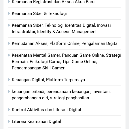
Keamanan Registrasi dan Akses Akun Baru
Keamanan Siber & Teknologi
Keamanan Siber, Teknologi Identitas Digital, Inovasi
Infrastruktur, Identity & Access Management
Kemudahan Akses, Platform Online, Pengalaman Digital
Kesehatan Mental Gamer, Panduan Game Online, Strategi
Bermain, Psikologi Game, Tips Game Online,
Pengembangan Skill Gamer
Keuangan Digital, Platform Terpercaya
keuangan pribadi, perencanaan keuangan, investasi,
pengembangan diri, strategi penghasilan
Kontrol Aktivitas dan Literasi Digital
Literasi Keamanan Digital