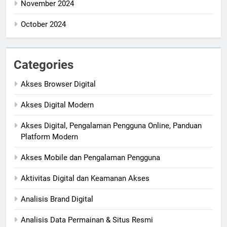
November 2024
October 2024
Categories
Akses Browser Digital
Akses Digital Modern
Akses Digital, Pengalaman Pengguna Online, Panduan
Platform Modern
Akses Mobile dan Pengalaman Pengguna
Aktivitas Digital dan Keamanan Akses
Analisis Brand Digital
Analisis Data Permainan & Situs Resmi