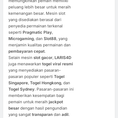
memungkinkan pemain memiliki
peluang lebih besar untuk meraih
kemenangan besar. Mesin slot
yang disediakan berasal dari
penyedia permainan terkenal
seperti
Pragmatic Play
,
Microgaming
, dan
Slot88
, yang
menjamin kualitas permainan dan
pembayaran cepat
.
Selain mesin
slot gacor
,
LARIS4D
juga menawarkan
togel viral resmi
yang menyediakan pasaran-
pasaran populer seperti
Togel
Singapore
,
Togel Hongkong
, dan
Togel Sydney
. Pasaran-pasaran ini
memberikan kesempatan bagi
pemain untuk meraih
jackpot
besar
dengan hasil pengundian
yang sangat
transparan
dan
adil
.