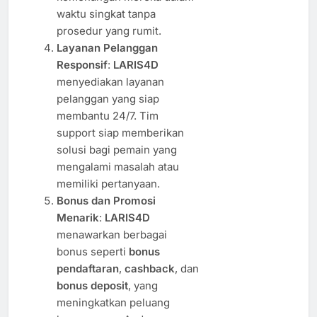
waktu singkat tanpa
prosedur yang rumit.
Layanan Pelanggan
Responsif
:
LARIS4D
menyediakan layanan
pelanggan yang siap
membantu 24/7. Tim
support siap memberikan
solusi bagi pemain yang
mengalami masalah atau
memiliki pertanyaan.
Bonus dan Promosi
Menarik
:
LARIS4D
menawarkan berbagai
bonus seperti
bonus
pendaftaran
,
cashback
, dan
bonus deposit
, yang
meningkatkan peluang