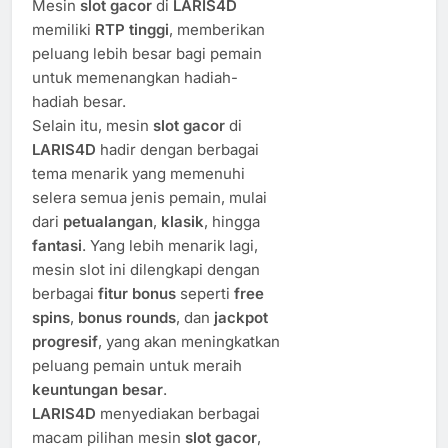
Mesin
slot gacor
di
LARIS4D
memiliki
RTP tinggi
, memberikan
peluang lebih besar bagi pemain
untuk memenangkan hadiah-
hadiah besar.
Selain itu, mesin
slot gacor
di
LARIS4D
hadir dengan berbagai
tema menarik yang memenuhi
selera semua jenis pemain, mulai
dari
petualangan
,
klasik
, hingga
fantasi
. Yang lebih menarik lagi,
mesin slot ini dilengkapi dengan
berbagai
fitur bonus
seperti
free
spins
,
bonus rounds
, dan
jackpot
progresif
, yang akan meningkatkan
peluang pemain untuk meraih
keuntungan besar
.
LARIS4D
menyediakan berbagai
macam pilihan mesin
slot gacor
,