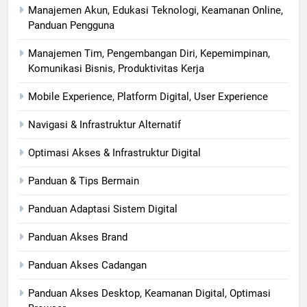
Manajemen Akun, Edukasi Teknologi, Keamanan Online,
Panduan Pengguna
Manajemen Tim, Pengembangan Diri, Kepemimpinan,
Komunikasi Bisnis, Produktivitas Kerja
Mobile Experience, Platform Digital, User Experience
Navigasi & Infrastruktur Alternatif
Optimasi Akses & Infrastruktur Digital
Panduan & Tips Bermain
Panduan Adaptasi Sistem Digital
Panduan Akses Brand
Panduan Akses Cadangan
Panduan Akses Desktop, Keamanan Digital, Optimasi