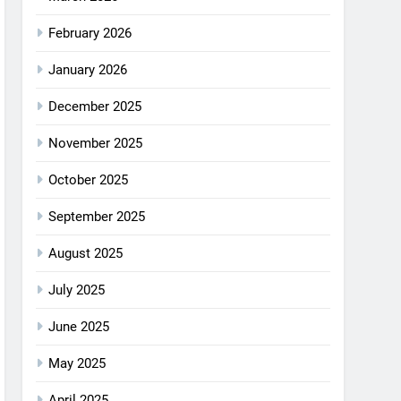
February 2026
January 2026
December 2025
November 2025
October 2025
September 2025
August 2025
July 2025
June 2025
May 2025
April 2025