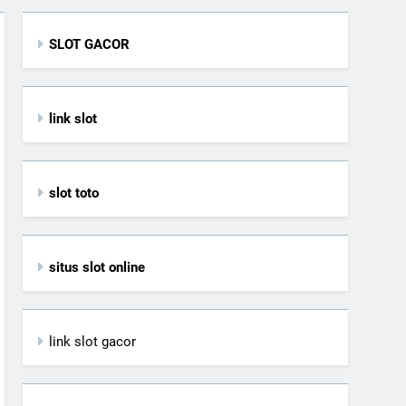
SLOT GACOR
link slot
slot toto
situs slot online
link slot gacor