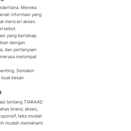
ederhana. Mereka
nali informasi yang
aat mencari akses.
ersebut.
asi yang bertahap.
utkan dengan
a, dan pertanyaan
k merasa melompat
 penting. Semakin
 kuat kesan
a
asi tentang TIARA4D
has brand, akses,
sponsif, teks mudah
ebih mudah memahami