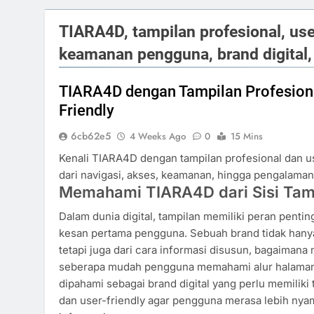
TIARA4D, tampilan profesional, user
keamanan pengguna, brand digital,
TIARA4D dengan Tampilan Profesiona
Friendly
6cb62e5
4 Weeks Ago
0
15 Mins
Kenali TIARA4D dengan tampilan profesional dan us
dari navigasi, akses, keamanan, hingga pengalaman
Memahami TIARA4D dari Sisi Tamp
Dalam dunia digital, tampilan memiliki peran pent
kesan pertama pengguna. Sebuah brand tidak hanya 
tetapi juga dari cara informasi disusun, bagaimana
seberapa mudah pengguna memahami alur halaman
dipahami sebagai brand digital yang perlu memiliki 
dan user-friendly agar pengguna merasa lebih nya