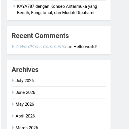
KAYA787 dengan Konsep Antarmuka yang
Bersih, Fungsional, dan Mudah Dipahami
Recent Comments
A WordPress Commenter
on
Hello world!
Archives
July 2026
June 2026
May 2026
April 2026
March 2026