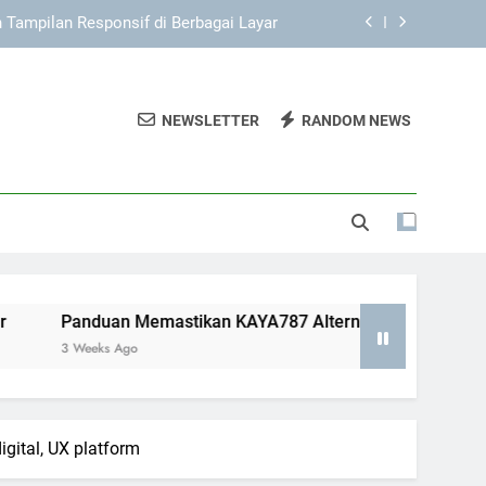
 Tampilan Responsif di Berbagai Layar
f Terbuka dengan Sempurna dan Stabil
ernatif yang Valid dan Mencurigakan
NEWSLETTER
RANDOM NEWS
 Tampilan Responsif di Berbagai Layar
s. Tips Dan Panduan Keuangan Untuk Semua Orang.
 Tampilan Responsif di Berbagai Layar
f Terbuka dengan Sempurna dan Stabil
ernatif yang Valid dan Mencurigakan
uan Memastikan KAYA787 Alternatif Terbuka dengan Sempurn
ks Ago
igital, UX platform