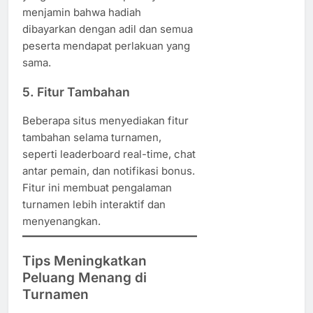
menjamin bahwa hadiah
dibayarkan dengan adil dan semua
peserta mendapat perlakuan yang
sama.
5.
Fitur Tambahan
Beberapa situs menyediakan fitur
tambahan selama turnamen,
seperti leaderboard real-time, chat
antar pemain, dan notifikasi bonus.
Fitur ini membuat pengalaman
turnamen lebih interaktif dan
menyenangkan.
Tips Meningkatkan
Peluang Menang di
Turnamen