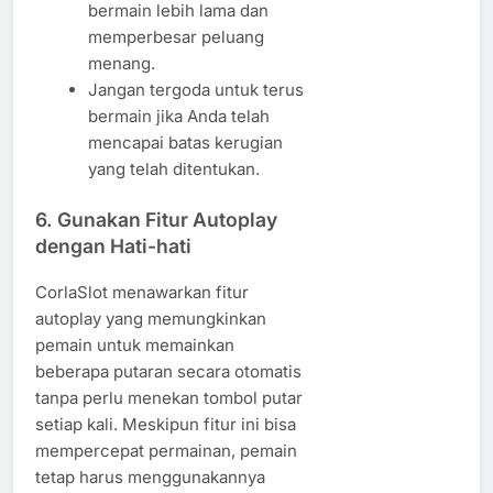
bermain lebih lama dan
memperbesar peluang
menang.
Jangan tergoda untuk terus
bermain jika Anda telah
mencapai batas kerugian
yang telah ditentukan.
6.
Gunakan Fitur Autoplay
dengan Hati-hati
CorlaSlot menawarkan fitur
autoplay yang memungkinkan
pemain untuk memainkan
beberapa putaran secara otomatis
tanpa perlu menekan tombol putar
setiap kali. Meskipun fitur ini bisa
mempercepat permainan, pemain
tetap harus menggunakannya