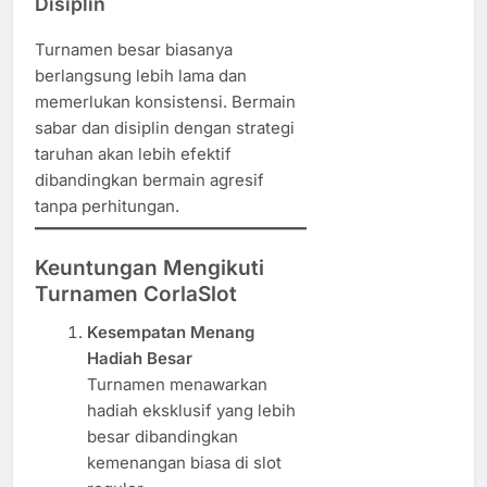
Disiplin
Turnamen besar biasanya
berlangsung lebih lama dan
memerlukan konsistensi. Bermain
sabar dan disiplin dengan strategi
taruhan akan lebih efektif
dibandingkan bermain agresif
tanpa perhitungan.
Keuntungan Mengikuti
Turnamen CorlaSlot
Kesempatan Menang
Hadiah Besar
Turnamen menawarkan
hadiah eksklusif yang lebih
besar dibandingkan
kemenangan biasa di slot