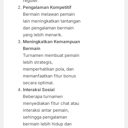
reguler.
Pengalaman Kompetitif
Bermain melawan pemain
lain meningkatkan tantangan
dan pengalaman bermain
yang lebih menarik.
Meningkatkan Kemampuan
Bermain
Turnamen membuat pemain
lebih strategis,
memperhatikan pola, dan
memanfaatkan fitur bonus
secara optimal.
Interaksi Sosial
Beberapa turnamen
menyediakan fitur chat atau
interaksi antar pemain,
sehingga pengalaman
bermain lebih hidup dan