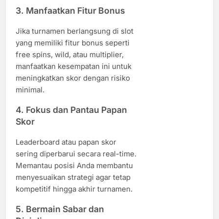
3.
Manfaatkan Fitur Bonus
Jika turnamen berlangsung di slot
yang memiliki fitur bonus seperti
free spins, wild, atau multiplier,
manfaatkan kesempatan ini untuk
meningkatkan skor dengan risiko
minimal.
4.
Fokus dan Pantau Papan
Skor
Leaderboard atau papan skor
sering diperbarui secara real-time.
Memantau posisi Anda membantu
menyesuaikan strategi agar tetap
kompetitif hingga akhir turnamen.
5.
Bermain Sabar dan