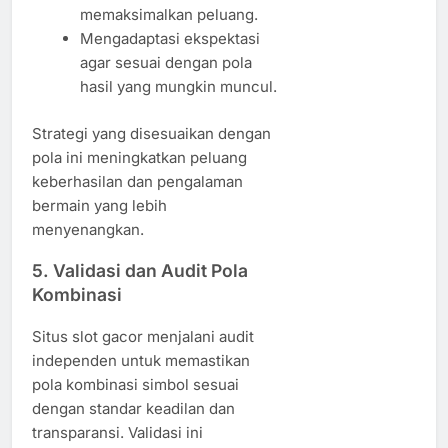
memaksimalkan peluang.
Mengadaptasi ekspektasi
agar sesuai dengan pola
hasil yang mungkin muncul.
Strategi yang disesuaikan dengan
pola ini meningkatkan peluang
keberhasilan dan pengalaman
bermain yang lebih
menyenangkan.
5. Validasi dan Audit Pola
Kombinasi
Situs slot gacor menjalani audit
independen untuk memastikan
pola kombinasi simbol sesuai
dengan standar keadilan dan
transparansi. Validasi ini