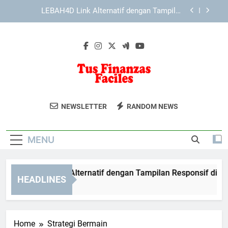
Skip
Panduan Memastikan KAYA787 Alternatif Terbuka
to
dengan Sempurna dan Stabil
content
Panduan Membedakan Halaman KAYA787
Alternatif yang Valid dan Mencurigakan
EDWINSLOT Link Alternatif dengan Tampilan
Responsif di Berbagai Layar
LEBAH4D Link Alternatif dengan Tampilan
Responsif di Berbagai Layar
Tus Finanzas
Pelajari Cara Mengatur Keuangan
Panduan Memastikan KAYA787 Alternatif Terbuka
NEWSLETTER
RANDOM NEWS
dengan Sempurna dan Stabil
Faciles
Dengan Mudah Di Tus Finanzas Faciles.
Panduan Membedakan Halaman KAYA787
Tips Dan Panduan Keuangan Untuk
Alternatif yang Valid dan Mencurigakan
MENU
Semua Orang.
WINSLOT Link Alternatif dengan Tampilan Responsif di Berbag
HEADLINES
eeks Ago
Home
Strategi Bermain