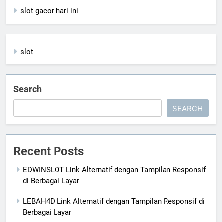
slot gacor hari ini
slot
Search
SEARCH
Recent Posts
EDWINSLOT Link Alternatif dengan Tampilan Responsif
di Berbagai Layar
LEBAH4D Link Alternatif dengan Tampilan Responsif di
Berbagai Layar