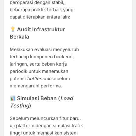
beroperasi dengan stabil,
beberapa praktik terbaik yang
dapat diterapkan antara lain:
Audit Infrastruktur
Berkala
Melakukan evaluasi menyeluruh
terhadap komponen backend,
jaringan, serta beban kerja
periodik untuk menemukan
potensi
bottleneck
sebelum
memengaruhi performa.
Simulasi Beban (
Load
Testing
)
Sebelum meluncurkan fitur baru,
uji platform dengan simulasi trafik
tinggi untuk memastikan sistem