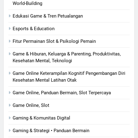
World-Building
Edukasi Game & Tren Petualangan
Esports & Education
Fitur Permainan Slot & Psikologi Pemain
Game & Hiburan, Keluarga & Parenting, Produktivitas,
Kesehatan Mental, Teknologi
Game Online Keterampilan Kognitif Pengembangan Diri
Kesehatan Mental Latihan Otak
Game Online, Panduan Bermain, Slot Terpercaya
Game Online, Slot
Gaming & Komunitas Digital
Gaming & Strategi • Panduan Bermain