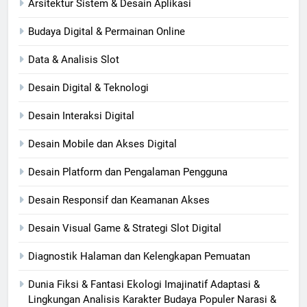
Arsitektur Sistem & Desain Aplikasi
Budaya Digital & Permainan Online
Data & Analisis Slot
Desain Digital & Teknologi
Desain Interaksi Digital
Desain Mobile dan Akses Digital
Desain Platform dan Pengalaman Pengguna
Desain Responsif dan Keamanan Akses
Desain Visual Game & Strategi Slot Digital
Diagnostik Halaman dan Kelengkapan Pemuatan
Dunia Fiksi & Fantasi Ekologi Imajinatif Adaptasi &
Lingkungan Analisis Karakter Budaya Populer Narasi &