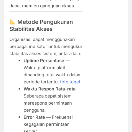
dapat memicu gangguan akses.
Metode Pengukuran
Stabilitas Akses
Organisasi dapat menggunakan
berbagai indikator untuk mengukur
stabilitas akses sistem, antara lain:
Uptime Persentase
—
Waktu platform aktif
dibanding total waktu dalam
periode tertentu.
toto togel
Waktu Respon Rata-rata
—
Seberapa cepat sistem
merespons permintaan
pengguna.
Error Rate
— Frekuensi
kegagalan permintaan
server.