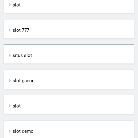
slot
slot 777
situs slot
slot gacor
slot
slot demo