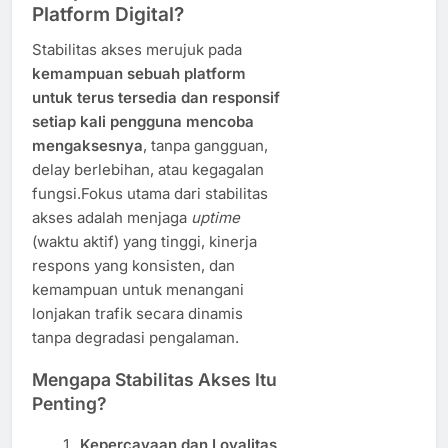
Platform Digital?
Stabilitas akses merujuk pada
kemampuan sebuah platform
untuk terus tersedia dan responsif
setiap kali pengguna mencoba
mengaksesnya
, tanpa gangguan,
delay berlebihan, atau kegagalan
fungsi.Fokus utama dari stabilitas
akses adalah menjaga
uptime
(waktu aktif) yang tinggi, kinerja
respons yang konsisten, dan
kemampuan untuk menangani
lonjakan trafik secara dinamis
tanpa degradasi pengalaman.
Mengapa Stabilitas Akses Itu
Penting?
Kepercayaan dan Loyalitas