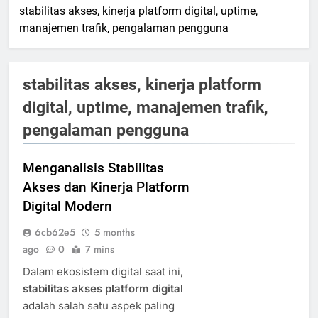
stabilitas akses, kinerja platform digital, uptime,
manajemen trafik, pengalaman pengguna
stabilitas akses, kinerja platform
digital, uptime, manajemen trafik,
pengalaman pengguna
Menganalisis Stabilitas
Akses dan Kinerja Platform
Digital Modern
6cb62e5
5 months
ago
0
7 mins
Dalam ekosistem digital saat ini,
stabilitas akses platform digital
adalah salah satu aspek paling