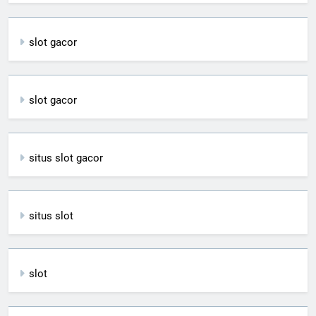
slot gacor
slot gacor
situs slot gacor
situs slot
slot