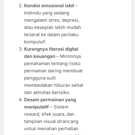
Kondisi emosional labil
–
Individu yang sedang
mengalami stres, depresi,
atau kesepian lebih mudah
terjerat ke dalam perilaku
kompulsif.
Kurangnya literasi digital
dan keuangan
– Minimnya
pemahaman tentang risiko
permainan daring membuat
pengguna sulit
membedakan hiburan sehat
dan aktivitas berisiko.
Desain permainan yang
manipulatif
– Sistem
reward, efek suara, dan
tampilan visual dirancang
untuk menahan perhatian