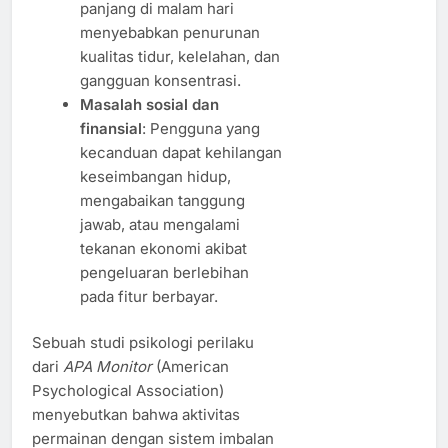
panjang di malam hari
menyebabkan penurunan
kualitas tidur, kelelahan, dan
gangguan konsentrasi.
Masalah sosial dan
finansial
: Pengguna yang
kecanduan dapat kehilangan
keseimbangan hidup,
mengabaikan tanggung
jawab, atau mengalami
tekanan ekonomi akibat
pengeluaran berlebihan
pada fitur berbayar.
Sebuah studi psikologi perilaku
dari
APA Monitor
(American
Psychological Association)
menyebutkan bahwa aktivitas
permainan dengan sistem imbalan