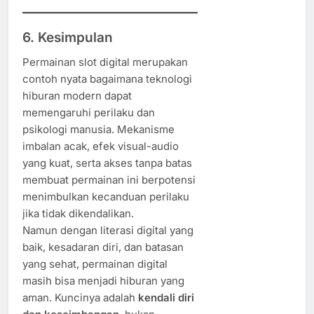
6. Kesimpulan
Permainan slot digital merupakan
contoh nyata bagaimana teknologi
hiburan modern dapat
memengaruhi perilaku dan
psikologi manusia. Mekanisme
imbalan acak, efek visual-audio
yang kuat, serta akses tanpa batas
membuat permainan ini berpotensi
menimbulkan kecanduan perilaku
jika tidak dikendalikan.
Namun dengan literasi digital yang
baik, kesadaran diri, dan batasan
yang sehat, permainan digital
masih bisa menjadi hiburan yang
aman. Kuncinya adalah
kendali diri