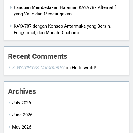
Panduan Membedakan Halaman KAYA787 Alternatif
yang Valid dan Mencurigakan
KAYA787 dengan Konsep Antarmuka yang Bersih,
Fungsional, dan Mudah Dipahami
Recent Comments
A WordPress Commenter
on
Hello world!
Archives
July 2026
June 2026
May 2026