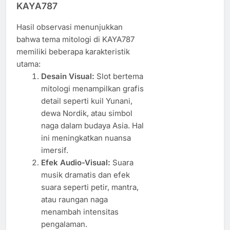
KAYA787
Hasil observasi menunjukkan
bahwa tema mitologi di KAYA787
memiliki beberapa karakteristik
utama:
Desain Visual:
Slot bertema
mitologi menampilkan grafis
detail seperti kuil Yunani,
dewa Nordik, atau simbol
naga dalam budaya Asia. Hal
ini meningkatkan nuansa
imersif.
Efek Audio-Visual:
Suara
musik dramatis dan efek
suara seperti petir, mantra,
atau raungan naga
menambah intensitas
pengalaman.