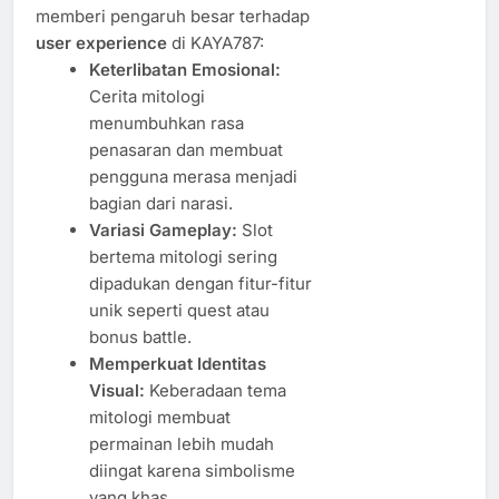
memberi pengaruh besar terhadap
user experience
di KAYA787:
Keterlibatan Emosional:
Cerita mitologi
menumbuhkan rasa
penasaran dan membuat
pengguna merasa menjadi
bagian dari narasi.
Variasi Gameplay:
Slot
bertema mitologi sering
dipadukan dengan fitur-fitur
unik seperti quest atau
bonus battle.
Memperkuat Identitas
Visual:
Keberadaan tema
mitologi membuat
permainan lebih mudah
diingat karena simbolisme
yang khas.