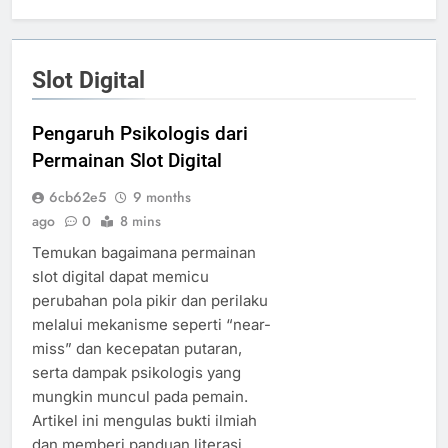
Slot Digital
Pengaruh Psikologis dari
Permainan Slot Digital
6cb62e5
9 months
ago
0
8 mins
Temukan bagaimana permainan
slot digital dapat memicu
perubahan pola pikir dan perilaku
melalui mekanisme seperti “near-
miss” dan kecepatan putaran,
serta dampak psikologis yang
mungkin muncul pada pemain.
Artikel ini mengulas bukti ilmiah
dan memberi panduan literasi