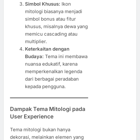
Simbol Khusus:
Ikon
mitologi biasanya menjadi
simbol bonus atau fitur
khusus, misalnya dewa yang
memicu cascading atau
multiplier.
Keterkaitan dengan
Budaya:
Tema ini membawa
nuansa edukatif, karena
memperkenalkan legenda
dari berbagai peradaban
kepada pengguna.
Dampak Tema Mitologi pada
User Experience
Tema mitologi bukan hanya
dekorasi, melainkan elemen yang