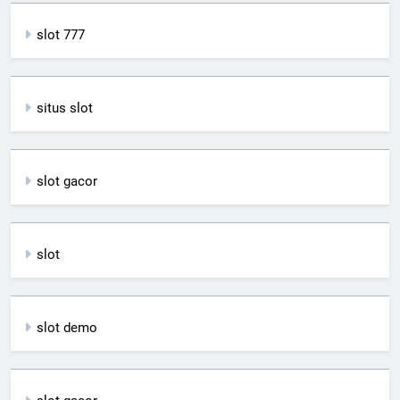
slot 777
situs slot
slot gacor
slot
slot demo