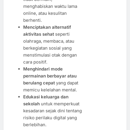
menghabiskan waktu lama
online, atau kesulitan
berhenti.
Menciptakan alternatif
aktivitas sehat
seperti
olahraga, membaca, atau
berkegiatan sosial yang
menstimulasi otak dengan
cara positif.
Menghindari mode
permainan berbayar atau
berulang cepat
yang dapat
memicu kelelahan mental.
Edukasi keluarga dan
sekolah
untuk memperkuat
kesadaran sejak dini tentang
risiko perilaku digital yang
berlebihan.