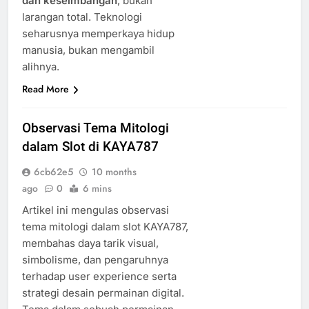
dan keseimbangan
, bukan
larangan total. Teknologi
seharusnya memperkaya hidup
manusia, bukan mengambil
alihnya.
Read More
Observasi Tema Mitologi
dalam Slot di KAYA787
6cb62e5
10 months
ago
0
6 mins
Artikel ini mengulas observasi
tema mitologi dalam slot KAYA787,
membahas daya tarik visual,
simbolisme, dan pengaruhnya
terhadap user experience serta
strategi desain permainan digital.