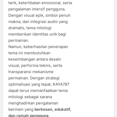
tarik, keterlibatan emosional, serta
pengalaman imersif pengguna.
Dengan visual epik, simbol penuh
makna, dan integrasi audio yang
dramatis, tema mitologi
memberikan identitas unik bagi
permainan.
Namun, keberhasilan penerapan
tema ini membutuhkan
keseimbangan antara desain
visual, performa teknis, serta
transparansi mekanisme
permainan. Dengan strategi
optimalisasi yang tepat, KAYA787
dapat terus memanfaatkan tema
mitologi sebagai sarana
menghadirkan pengalaman
bermain yang
berkesan, edukatif,
dan ramah pengguna
.