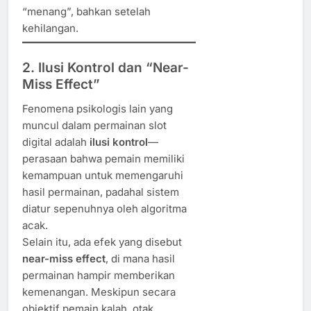
“menang”, bahkan setelah
kehilangan.
2. Ilusi Kontrol dan “Near-
Miss Effect”
Fenomena psikologis lain yang
muncul dalam permainan slot
digital adalah
ilusi kontrol
—
perasaan bahwa pemain memiliki
kemampuan untuk memengaruhi
hasil permainan, padahal sistem
diatur sepenuhnya oleh algoritma
acak.
Selain itu, ada efek yang disebut
near-miss effect
, di mana hasil
permainan hampir memberikan
kemenangan. Meskipun secara
objektif pemain kalah, otak