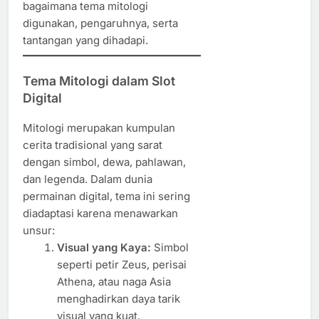
bagaimana tema mitologi
digunakan, pengaruhnya, serta
tantangan yang dihadapi.
Tema Mitologi dalam Slot
Digital
Mitologi merupakan kumpulan
cerita tradisional yang sarat
dengan simbol, dewa, pahlawan,
dan legenda. Dalam dunia
permainan digital, tema ini sering
diadaptasi karena menawarkan
unsur:
Visual yang Kaya:
Simbol
seperti petir Zeus, perisai
Athena, atau naga Asia
menghadirkan daya tarik
visual yang kuat.