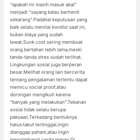
“apakah ini masih masuk akal”
menjadi “sayang kalau berhenti
sekarang”.Padahal keputusan yang
baik selalu menilai kondisi saat ini,
bukan biaya yang sudah
lewat.Sunk cost sering membuat
orang bertahan lebih lama,meski
tanda-tanda stres sudah terlihat.
Lingkungan sosial juga berperan
besar.Melihat orang lain bercerita
tentang pengalaman tertentu dapat
memicu social proof,atau
dorongan mengikuti karena
“banyak yang melakukan”.Tekanan
sosial tidak selalu berupa
paksaan.Terkadang bentuknya
halus:takut tertinggal,ingin
dianggap paham,atau ingin
mengimbangi cerita teman.Di