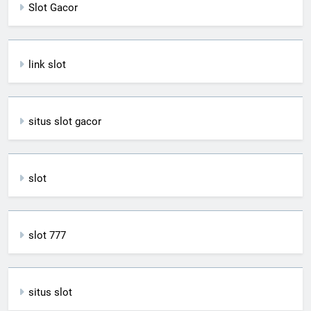
Slot Gacor
link slot
situs slot gacor
slot
slot 777
situs slot