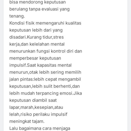
bisa mendorong keputusan
berulang tanpa evaluasi yang
tenang.
Kondisi fisik memengaruhi kualitas
keputusan lebih dari yang
disadari.Kurang tidur,stres
kerja,dan kelelahan mental
menurunkan fungsi kontrol diri dan
memperbesar keputusan
impulsif.Saat kapasitas mental
menurun,otak lebih sering memilih
jalan pintas:lebih cepat mengambil
keputusan,lebih sulit berhenti,dan
lebih mudah terpancing emosi.Jika
keputusan diambil saat
lapar,marah,kesepian,atau
lelah,risiko perilaku impulsif
meningkat tajam.
Lalu bagaimana cara menjaga