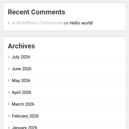
Recent Comments
A WordPress Commenter
on
Hello world!
Archives
July 2026
June 2026
May 2026
April 2026
March 2026
February 2026
January 2026