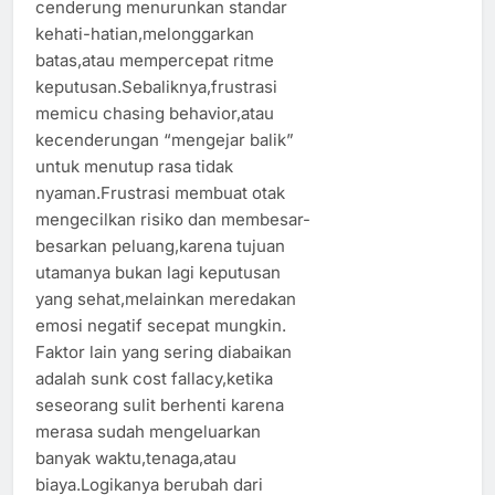
cenderung menurunkan standar
kehati-hatian,melonggarkan
batas,atau mempercepat ritme
keputusan.Sebaliknya,frustrasi
memicu chasing behavior,atau
kecenderungan “mengejar balik”
untuk menutup rasa tidak
nyaman.Frustrasi membuat otak
mengecilkan risiko dan membesar-
besarkan peluang,karena tujuan
utamanya bukan lagi keputusan
yang sehat,melainkan meredakan
emosi negatif secepat mungkin.
Faktor lain yang sering diabaikan
adalah sunk cost fallacy,ketika
seseorang sulit berhenti karena
merasa sudah mengeluarkan
banyak waktu,tenaga,atau
biaya.Logikanya berubah dari