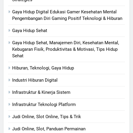
Gaya Hidup Digital Edukasi Gamer Kesehatan Mental
Pengembangan Diri Gaming Positif Teknologi & Hiburan
Gaya Hidup Sehat
Gaya Hidup Sehat, Manajemen Diri, Kesehatan Mental,
Kebugaran Fisik, Produktivitas & Motivasi, Tips Hidup
Sehat
Hiburan, Teknologi, Gaya Hidup
Industri Hiburan Digital
Infrastruktur & Kinerja Sistem
Infrastruktur Teknologi Platform
Judi Online, Slot Online, Tips & Trik
Judi Online, Slot, Panduan Permainan