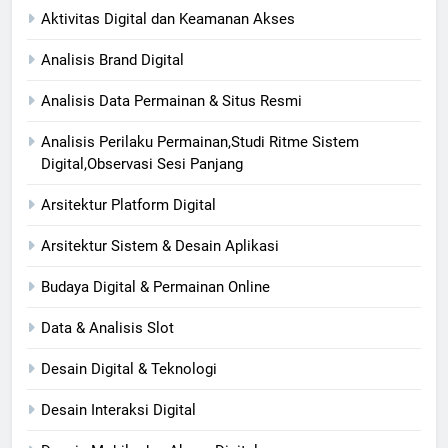
Aktivitas Digital dan Keamanan Akses
Analisis Brand Digital
Analisis Data Permainan & Situs Resmi
Analisis Perilaku Permainan,Studi Ritme Sistem
Digital,Observasi Sesi Panjang
Arsitektur Platform Digital
Arsitektur Sistem & Desain Aplikasi
Budaya Digital & Permainan Online
Data & Analisis Slot
Desain Digital & Teknologi
Desain Interaksi Digital