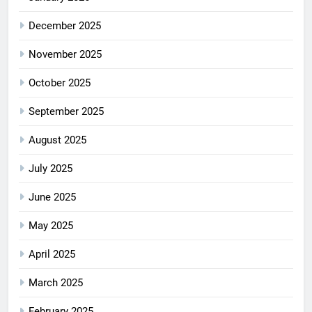
December 2025
November 2025
October 2025
September 2025
August 2025
July 2025
June 2025
May 2025
April 2025
March 2025
February 2025