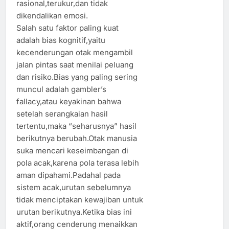
rasional,terukur,dan tidak
dikendalikan emosi.
Salah satu faktor paling kuat
adalah bias kognitif,yaitu
kecenderungan otak mengambil
jalan pintas saat menilai peluang
dan risiko.Bias yang paling sering
muncul adalah gambler’s
fallacy,atau keyakinan bahwa
setelah serangkaian hasil
tertentu,maka “seharusnya” hasil
berikutnya berubah.Otak manusia
suka mencari keseimbangan di
pola acak,karena pola terasa lebih
aman dipahami.Padahal pada
sistem acak,urutan sebelumnya
tidak menciptakan kewajiban untuk
urutan berikutnya.Ketika bias ini
aktif,orang cenderung menaikkan