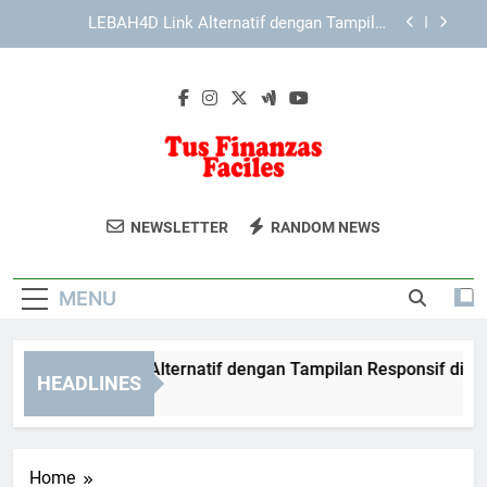
Skip
Panduan Memastikan KAYA787 Alternatif Terbuka
to
dengan Sempurna dan Stabil
content
Panduan Membedakan Halaman KAYA787
Alternatif yang Valid dan Mencurigakan
EDWINSLOT Link Alternatif dengan Tampilan
Responsif di Berbagai Layar
LEBAH4D Link Alternatif dengan Tampilan
Responsif di Berbagai Layar
Tus Finanzas
Pelajari Cara Mengatur Keuangan
Panduan Memastikan KAYA787 Alternatif Terbuka
NEWSLETTER
RANDOM NEWS
dengan Sempurna dan Stabil
Faciles
Dengan Mudah Di Tus Finanzas Faciles.
Panduan Membedakan Halaman KAYA787
Tips Dan Panduan Keuangan Untuk
Alternatif yang Valid dan Mencurigakan
MENU
Semua Orang.
WINSLOT Link Alternatif dengan Tampilan Responsif di Berba
HEADLINES
Weeks Ago
Home