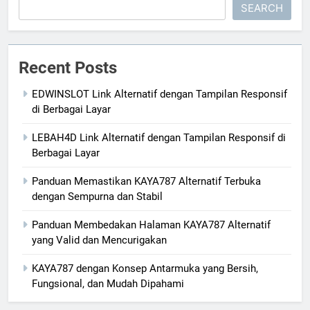
SEARCH
Recent Posts
EDWINSLOT Link Alternatif dengan Tampilan Responsif
di Berbagai Layar
LEBAH4D Link Alternatif dengan Tampilan Responsif di
Berbagai Layar
Panduan Memastikan KAYA787 Alternatif Terbuka
dengan Sempurna dan Stabil
Panduan Membedakan Halaman KAYA787 Alternatif
yang Valid dan Mencurigakan
KAYA787 dengan Konsep Antarmuka yang Bersih,
Fungsional, dan Mudah Dipahami