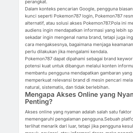
perangkat.
Dalam konteks pencarian Google, pengguna biasan
kunci seperti Pokemon787 login, Pokemon787 res
alternatif, atau solusi akses Pokemon787.Pola ini
audiens ingin mendapatkan informasi yang lebih sp
sekadar ingin mengenal nama brand, tetapi juga in
cara mengaksesnya, bagaimana menjaga keamanan 
perlu dilakukan jika mengalami kendala.
Pokemon787 dapat dipahami sebagai brand keywor
potensi kuat untuk dibangun melalui konten informati
membantu pengguna mendapatkan gambaran yang le
memperkuat relevansi brand di mesin pencari mel
natural, sistematis, dan tidak berlebihan.
Mengapa Akses Online yang Nya
Penting?
Akses online yang nyaman adalah salah satu faktor
memengaruhi pengalaman pengguna.Sebuah platfor
terlihat menarik dari luar, tetapi jika pengguna ke