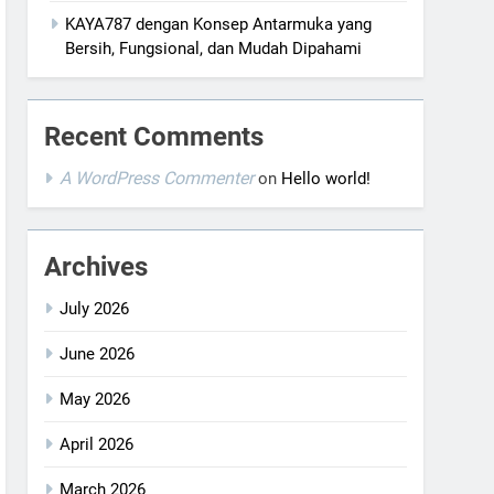
KAYA787 dengan Konsep Antarmuka yang
Bersih, Fungsional, dan Mudah Dipahami
Recent Comments
A WordPress Commenter
on
Hello world!
Archives
July 2026
June 2026
May 2026
April 2026
March 2026