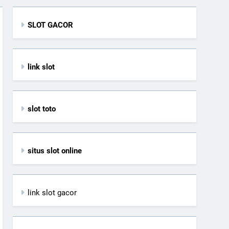
SLOT GACOR
link slot
slot toto
situs slot online
link slot gacor