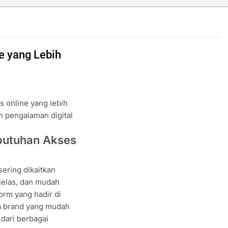
e yang Lebih
online yang lebih
n pengalaman digital
utuhan Akses
ering dikaitkan
 jelas, dan mudah
orm yang hadir di
a brand yang mudah
 dari berbagai