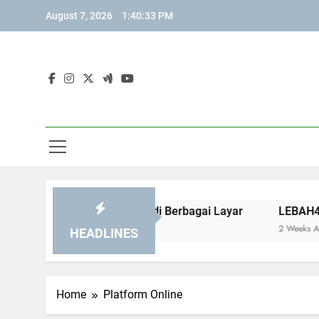
Skip
August 7, 2026
1:40:34 PM
to
content
Tus
Pelajari 
pilan Responsif di Berbagai Layar
LEBAH4D Link Altern
2 Weeks Ago
HEADLINES
Home
Platform Online