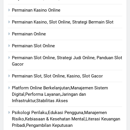
Permainan Kasino Online
Permainan Kasino, Slot Online, Strategi Bermain Slot
Permainan Online
Permainan Slot Online
Permainan Slot Online, Strategi Judi Online, Panduan Slot
Gacor
Permainan Slot, Slot Online, Kasino, Slot Gacor
Platform Online Berkelanjutan,Manajemen Sistem
Digital,Performa Layanan,Jaringan dan
Infrastruktur,Stabilitas Akses
Psikologi Perilaku,Edukasi Pengguna,Manajemen
Risiko,Kebiasaan & Kesehatan Mental,Literasi Keuangan
Pribadi,Pengambilan Keputusan