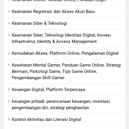
Keamanan Registrasi dan Akses Akun Baru
Keamanan Siber & Teknologi
Keamanan Siber, Teknologi Identitas Digital, Inovasi
Infrastruktur, Identity & Access Management
Kemudahan Akses, Platform Online, Pengalaman Digital
Kesehatan Mental Gamer, Panduan Game Online, Strategi
Bermain, Psikologi Game, Tips Game Online,
Pengembangan Skill Gamer
Keuangan Digital, Platform Terpercaya
keuangan pribadi, perencanaan keuangan, investasi,
pengembangan diri, strategi penghasilan
Kontrol Aktivitas dan Literasi Digital