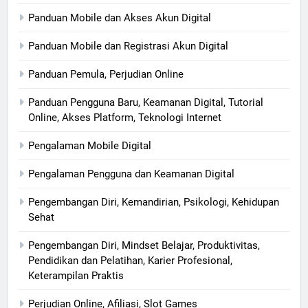
Panduan Mobile dan Akses Akun Digital
Panduan Mobile dan Registrasi Akun Digital
Panduan Pemula, Perjudian Online
Panduan Pengguna Baru, Keamanan Digital, Tutorial
Online, Akses Platform, Teknologi Internet
Pengalaman Mobile Digital
Pengalaman Pengguna dan Keamanan Digital
Pengembangan Diri, Kemandirian, Psikologi, Kehidupan
Sehat
Pengembangan Diri, Mindset Belajar, Produktivitas,
Pendidikan dan Pelatihan, Karier Profesional,
Keterampilan Praktis
Perjudian Online, Afiliasi, Slot Games