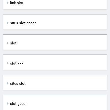
link slot
situs slot gacor
slot
slot 777
situs slot
slot gacor