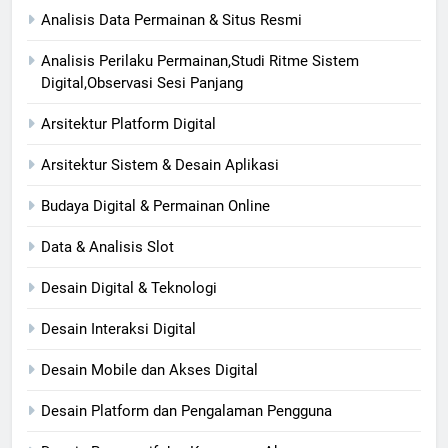
Analisis Data Permainan & Situs Resmi
Analisis Perilaku Permainan,Studi Ritme Sistem
Digital,Observasi Sesi Panjang
Arsitektur Platform Digital
Arsitektur Sistem & Desain Aplikasi
Budaya Digital & Permainan Online
Data & Analisis Slot
Desain Digital & Teknologi
Desain Interaksi Digital
Desain Mobile dan Akses Digital
Desain Platform dan Pengalaman Pengguna