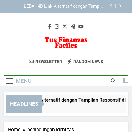
Skip
Panduan Memastikan KAYA787 Alternatif Terbuka
to
dengan Sempurna dan Stabil
content
Panduan Membedakan Halaman KAYA787
Alternatif yang Valid dan Mencurigakan
EDWINSLOT Link Alternatif dengan Tampilan
Responsif di Berbagai Layar
LEBAH4D Link Alternatif dengan Tampilan
Responsif di Berbagai Layar
Tus Finanzas
Pelajari Cara Mengatur Keuangan
Panduan Memastikan KAYA787 Alternatif Terbuka
NEWSLETTER
RANDOM NEWS
dengan Sempurna dan Stabil
Faciles
Dengan Mudah Di Tus Finanzas Faciles.
Panduan Membedakan Halaman KAYA787
Tips Dan Panduan Keuangan Untuk
Alternatif yang Valid dan Mencurigakan
MENU
Semua Orang.
WINSLOT Link Alternatif dengan Tampilan Responsif di Berba
HEADLINES
Weeks Ago
Home
perlindungan identitas