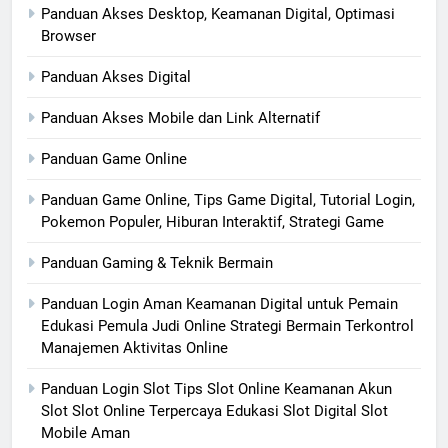
Panduan Akses Desktop, Keamanan Digital, Optimasi
Browser
Panduan Akses Digital
Panduan Akses Mobile dan Link Alternatif
Panduan Game Online
Panduan Game Online, Tips Game Digital, Tutorial Login,
Pokemon Populer, Hiburan Interaktif, Strategi Game
Panduan Gaming & Teknik Bermain
Panduan Login Aman Keamanan Digital untuk Pemain
Edukasi Pemula Judi Online Strategi Bermain Terkontrol
Manajemen Aktivitas Online
Panduan Login Slot Tips Slot Online Keamanan Akun
Slot Slot Online Terpercaya Edukasi Slot Digital Slot
Mobile Aman