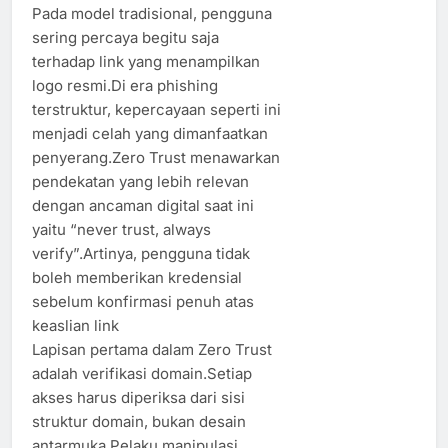
Pada model tradisional, pengguna
sering percaya begitu saja
terhadap link yang menampilkan
logo resmi.Di era phishing
terstruktur, kepercayaan seperti ini
menjadi celah yang dimanfaatkan
penyerang.Zero Trust menawarkan
pendekatan yang lebih relevan
dengan ancaman digital saat ini
yaitu “never trust, always
verify”.Artinya, pengguna tidak
boleh memberikan kredensial
sebelum konfirmasi penuh atas
keaslian link
Lapisan pertama dalam Zero Trust
adalah verifikasi domain.Setiap
akses harus diperiksa dari sisi
struktur domain, bukan desain
antarmuka.Pelaku manipulasi