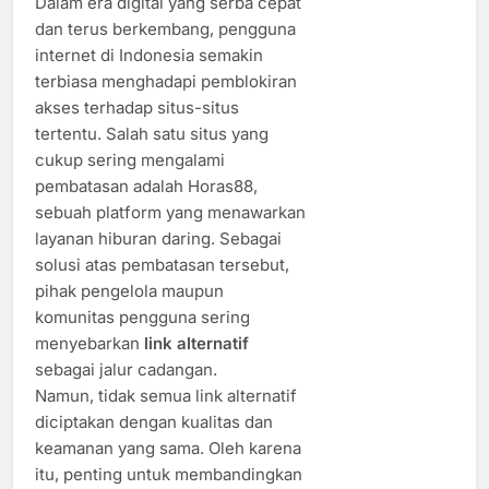
Dalam era digital yang serba cepat
dan terus berkembang, pengguna
internet di Indonesia semakin
terbiasa menghadapi pemblokiran
akses terhadap situs-situs
tertentu. Salah satu situs yang
cukup sering mengalami
pembatasan adalah Horas88,
sebuah platform yang menawarkan
layanan hiburan daring. Sebagai
solusi atas pembatasan tersebut,
pihak pengelola maupun
komunitas pengguna sering
menyebarkan
link alternatif
sebagai jalur cadangan.
Namun, tidak semua link alternatif
diciptakan dengan kualitas dan
keamanan yang sama. Oleh karena
itu, penting untuk membandingkan