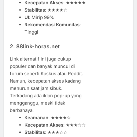
Kecepatan Akses
: ★★★★★
Stabilitas
: ★★★★☆
UI
: Mirip 99%
Rekomendasi Komunitas
:
Tinggi
2.
88link-horas.net
Link alternatif ini juga cukup
populer dan banyak muncul di
forum seperti Kaskus atau Reddit.
Namun, kecepatan akses kadang
menurun saat jam sibuk.
Terkadang ada iklan pop-up yang
mengganggu, meski tidak
berbahaya.
Keamanan
: ★★★★☆
Kecepatan Akses
: ★★★☆☆
Stabilitas
: ★★★☆☆