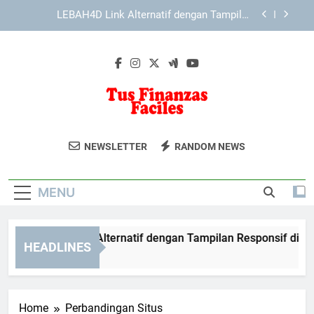
Skip
Panduan Memastikan KAYA787 Alternatif Terbuka
to
dengan Sempurna dan Stabil
content
Panduan Membedakan Halaman KAYA787
Alternatif yang Valid dan Mencurigakan
EDWINSLOT Link Alternatif dengan Tampilan
Responsif di Berbagai Layar
LEBAH4D Link Alternatif dengan Tampilan
Responsif di Berbagai Layar
Tus Finanzas
Pelajari Cara Mengatur Keuangan
Panduan Memastikan KAYA787 Alternatif Terbuka
NEWSLETTER
RANDOM NEWS
dengan Sempurna dan Stabil
Faciles
Dengan Mudah Di Tus Finanzas Faciles.
Panduan Membedakan Halaman KAYA787
Tips Dan Panduan Keuangan Untuk
Alternatif yang Valid dan Mencurigakan
MENU
Semua Orang.
WINSLOT Link Alternatif dengan Tampilan Responsif di Berba
HEADLINES
Weeks Ago
Home
Perbandingan Situs