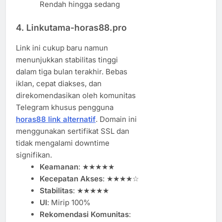
Rendah hingga sedang
4.
Linkutama-horas88.pro
Link ini cukup baru namun
menunjukkan stabilitas tinggi
dalam tiga bulan terakhir. Bebas
iklan, cepat diakses, dan
direkomendasikan oleh komunitas
Telegram khusus pengguna
horas88 link alternatif
. Domain ini
menggunakan sertifikat SSL dan
tidak mengalami downtime
signifikan.
Keamanan
: ★★★★★
Kecepatan Akses
: ★★★★☆
Stabilitas
: ★★★★★
UI
: Mirip 100%
Rekomendasi Komunitas
: