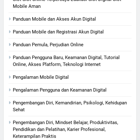
Mobile Aman
Panduan Mobile dan Akses Akun Digital
Panduan Mobile dan Registrasi Akun Digital
Panduan Pemula, Perjudian Online
Panduan Pengguna Baru, Keamanan Digital, Tutorial
Online, Akses Platform, Teknologi Internet
Pengalaman Mobile Digital
Pengalaman Pengguna dan Keamanan Digital
Pengembangan Diri, Kemandirian, Psikologi, Kehidupan
Sehat
Pengembangan Diri, Mindset Belajar, Produktivitas,
Pendidikan dan Pelatihan, Karier Profesional,
Keterampilan Praktis