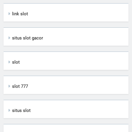
link slot
situs slot gacor
slot
slot 777
situs slot