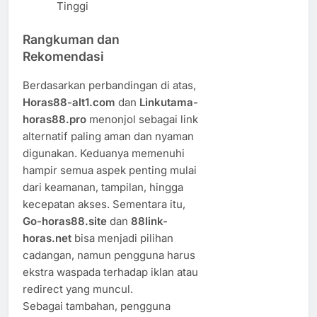
Tinggi
Rangkuman dan
Rekomendasi
Berdasarkan perbandingan di atas,
Horas88-alt1.com
dan
Linkutama-
horas88.pro
menonjol sebagai link
alternatif paling aman dan nyaman
digunakan. Keduanya memenuhi
hampir semua aspek penting mulai
dari keamanan, tampilan, hingga
kecepatan akses. Sementara itu,
Go-horas88.site
dan
88link-
horas.net
bisa menjadi pilihan
cadangan, namun pengguna harus
ekstra waspada terhadap iklan atau
redirect yang muncul.
Sebagai tambahan, pengguna