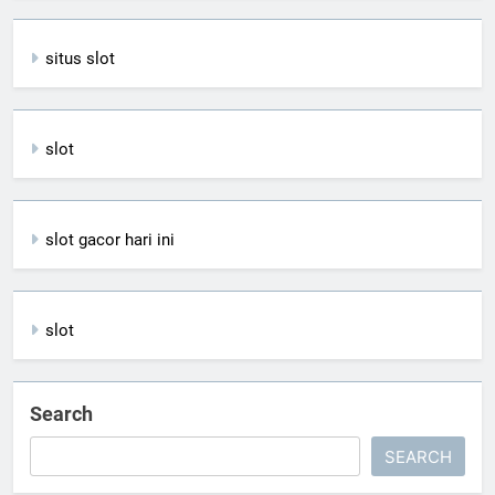
situs slot
slot
slot gacor hari ini
slot
Search
SEARCH