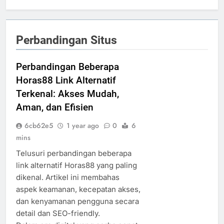
Perbandingan Situs
Perbandingan Beberapa
Horas88 Link Alternatif
Terkenal: Akses Mudah,
Aman, dan Efisien
6cb62e5
1 year ago
0
6
mins
Telusuri perbandingan beberapa
link alternatif Horas88 yang paling
dikenal. Artikel ini membahas
aspek keamanan, kecepatan akses,
dan kenyamanan pengguna secara
detail dan SEO-friendly.