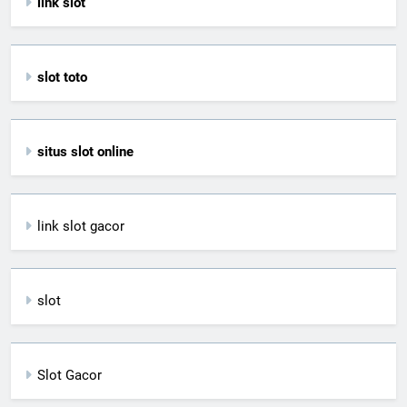
link slot
slot toto
situs slot online
link slot gacor
slot
Slot Gacor