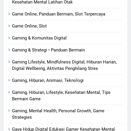
Kesehatan Mental Latihan Otak
Game Online, Panduan Bermain, Slot Terpercaya
Game Online, Slot
Gaming & Komunitas Digital
Gaming & Strategi • Panduan Bermain
Gaming Lifestyle, Mindfulness Digital, Hiburan Harian,
Digital Wellbeing, Aktivitas Penghilang Stres
Gaming, Hiburan, Animasi, Teknologi
Gaming, Hiburan, Lifestyle, Kesehatan Mental, Tips
Bermain Game
Gaming, Mental Health, Personal Growth, Game
Strategies
Gaya Hidup Digital Edukasi Gamer Kesehatan Mental