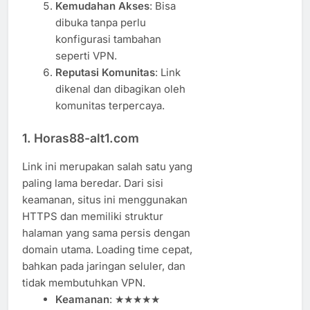
Kemudahan Akses
: Bisa
dibuka tanpa perlu
konfigurasi tambahan
seperti VPN.
Reputasi Komunitas
: Link
dikenal dan dibagikan oleh
komunitas terpercaya.
1.
Horas88-alt1.com
Link ini merupakan salah satu yang
paling lama beredar. Dari sisi
keamanan, situs ini menggunakan
HTTPS dan memiliki struktur
halaman yang sama persis dengan
domain utama. Loading time cepat,
bahkan pada jaringan seluler, dan
tidak membutuhkan VPN.
Keamanan
: ★★★★★