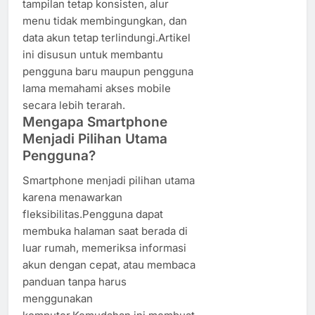
tampilan tetap konsisten, alur
menu tidak membingungkan, dan
data akun tetap terlindungi.Artikel
ini disusun untuk membantu
pengguna baru maupun pengguna
lama memahami akses mobile
secara lebih terarah.
Mengapa Smartphone
Menjadi Pilihan Utama
Pengguna?
Smartphone menjadi pilihan utama
karena menawarkan
fleksibilitas.Pengguna dapat
membuka halaman saat berada di
luar rumah, memeriksa informasi
akun dengan cepat, atau membaca
panduan tanpa harus
menggunakan