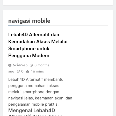
navigasi mobile
Lebah4D Alternatif dan
Kemudahan Akses Melalui
Smartphone untuk
Pengguna Modern
6cb62e5
3 months
ago
0
16 mins
Lebah4D Alternatif membantu
pengguna memahami akses
melalui smartphone dengan
navigasi jelas, keamanan akun, dan
pengalaman mobile praktis.
Mengenal Lebah4D