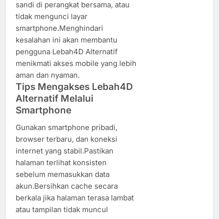
sandi di perangkat bersama, atau
tidak mengunci layar
smartphone.Menghindari
kesalahan ini akan membantu
pengguna Lebah4D Alternatif
menikmati akses mobile yang lebih
aman dan nyaman.
Tips Mengakses Lebah4D
Alternatif Melalui
Smartphone
Gunakan smartphone pribadi,
browser terbaru, dan koneksi
internet yang stabil.Pastikan
halaman terlihat konsisten
sebelum memasukkan data
akun.Bersihkan cache secara
berkala jika halaman terasa lambat
atau tampilan tidak muncul