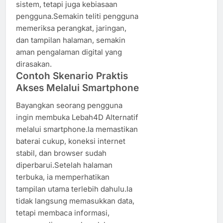
sistem, tetapi juga kebiasaan
pengguna.Semakin teliti pengguna
memeriksa perangkat, jaringan,
dan tampilan halaman, semakin
aman pengalaman digital yang
dirasakan.
Contoh Skenario Praktis
Akses Melalui Smartphone
Bayangkan seorang pengguna
ingin membuka Lebah4D Alternatif
melalui smartphone.Ia memastikan
baterai cukup, koneksi internet
stabil, dan browser sudah
diperbarui.Setelah halaman
terbuka, ia memperhatikan
tampilan utama terlebih dahulu.Ia
tidak langsung memasukkan data,
tetapi membaca informasi,