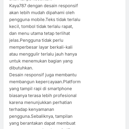
Kaya787 dengan desain responsif
akan lebih mudah dipahami oleh
pengguna mobile.Teks tidak terlalu
kecil, tombol tidak terlalu rapat,
dan menu utama tetap terlihat
jelas.Pengguna tidak perlu
memperbesar layar berkali-kali
atau menggulir terlalu jauh hanya
untuk menemukan bagian yang
dibutuhkan.
Desain responsif juga membantu
membangun kepercayaan.Platform
yang tampil rapi di smartphone
biasanya terasa lebih profesional
karena menunjukkan perhatian
terhadap kenyamanan
pengguna.Sebaliknya, tampilan
yang berantakan dapat membuat