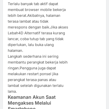
Terlalu banyak tab aktif dapat
membuat browser mobile bekerja
lebih berat.Akibatnya, halaman
terasa lambat atau tidak
merespons dengan baik.Jika akses
Lebah4D Alternatif terasa kurang
lancar, coba tutup tab yang tidak
diperlukan, lalu buka ulang
halaman.
Langkah sederhana ini sering
membantu perangkat bekerja lebih
ringan.Pengguna juga dapat
melakukan restart ponsel jika
perangkat terasa panas atau
lambat setelah digunakan terlalu
lama.
Keamanan Akun Saat
Mengakses Melalui
Smartphone