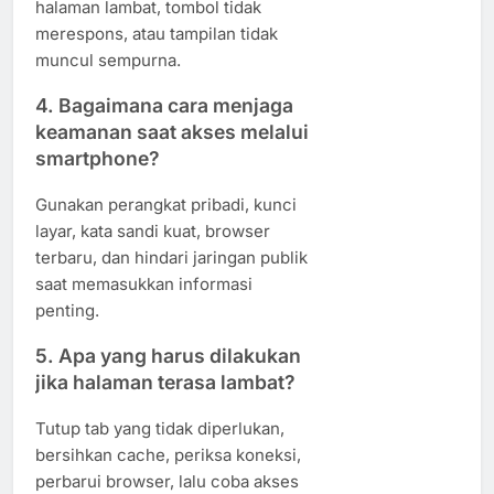
halaman lambat, tombol tidak
merespons, atau tampilan tidak
muncul sempurna.
4. Bagaimana cara menjaga
keamanan saat akses melalui
smartphone?
Gunakan perangkat pribadi, kunci
layar, kata sandi kuat, browser
terbaru, dan hindari jaringan publik
saat memasukkan informasi
penting.
5. Apa yang harus dilakukan
jika halaman terasa lambat?
Tutup tab yang tidak diperlukan,
bersihkan cache, periksa koneksi,
perbarui browser, lalu coba akses