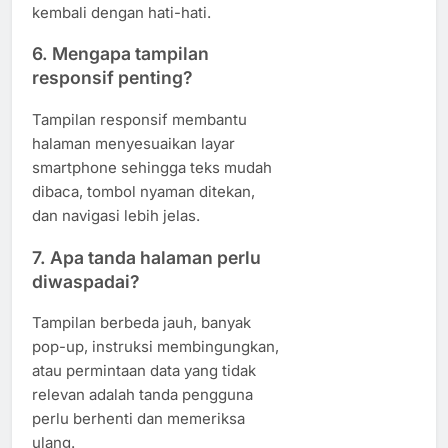
kembali dengan hati-hati.
6. Mengapa tampilan
responsif penting?
Tampilan responsif membantu
halaman menyesuaikan layar
smartphone sehingga teks mudah
dibaca, tombol nyaman ditekan,
dan navigasi lebih jelas.
7. Apa tanda halaman perlu
diwaspadai?
Tampilan berbeda jauh, banyak
pop-up, instruksi membingungkan,
atau permintaan data yang tidak
relevan adalah tanda pengguna
perlu berhenti dan memeriksa
ulang.