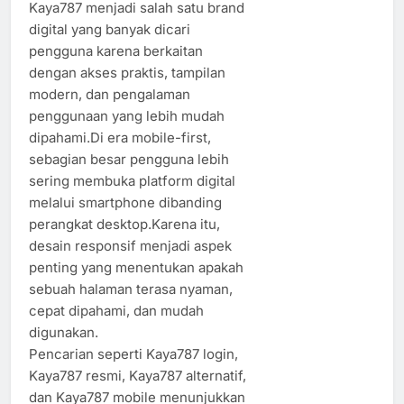
Kaya787 menjadi salah satu brand
digital yang banyak dicari
pengguna karena berkaitan
dengan akses praktis, tampilan
modern, dan pengalaman
penggunaan yang lebih mudah
dipahami.Di era mobile-first,
sebagian besar pengguna lebih
sering membuka platform digital
melalui smartphone dibanding
perangkat desktop.Karena itu,
desain responsif menjadi aspek
penting yang menentukan apakah
sebuah halaman terasa nyaman,
cepat dipahami, dan mudah
digunakan.
Pencarian seperti Kaya787 login,
Kaya787 resmi, Kaya787 alternatif,
dan Kaya787 mobile menunjukkan