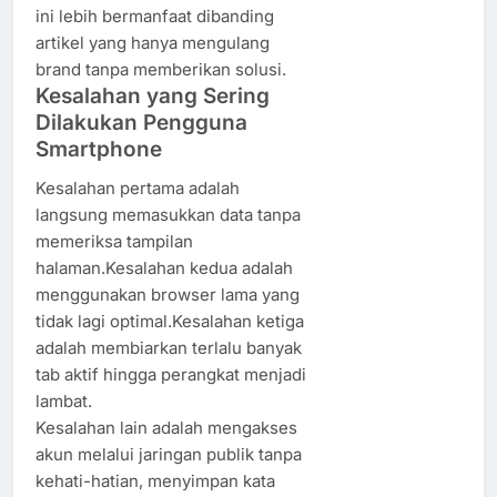
ini lebih bermanfaat dibanding
artikel yang hanya mengulang
brand tanpa memberikan solusi.
Kesalahan yang Sering
Dilakukan Pengguna
Smartphone
Kesalahan pertama adalah
langsung memasukkan data tanpa
memeriksa tampilan
halaman.Kesalahan kedua adalah
menggunakan browser lama yang
tidak lagi optimal.Kesalahan ketiga
adalah membiarkan terlalu banyak
tab aktif hingga perangkat menjadi
lambat.
Kesalahan lain adalah mengakses
akun melalui jaringan publik tanpa
kehati-hatian, menyimpan kata