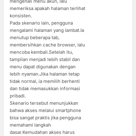
mengenali menu akun, lalu
memeriksa apakah halaman terlihat
konsisten.
Pada skenario lain, pengguna
mengalami halaman yang lambat.Ia
menutup beberapa tab,
membersihkan cache browser, lalu
mencoba kembali.Setelah itu,
tampilan menjadi lebih stabil dan
menu dapat digunakan dengan
lebih nyaman.Jika halaman tetap
tidak normal, ia memilih berhenti
dan tidak memasukkan informasi
pribadi.
Skenario tersebut menunjukkan
bahwa akses melalui smartphone
bisa sangat praktis jika pengguna
memahami langkah
dasar.Kemudahan akses harus