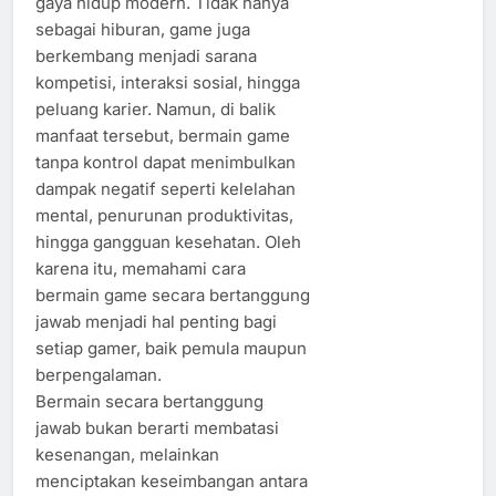
gaya hidup modern. Tidak hanya
sebagai hiburan, game juga
berkembang menjadi sarana
kompetisi, interaksi sosial, hingga
peluang karier. Namun, di balik
manfaat tersebut, bermain game
tanpa kontrol dapat menimbulkan
dampak negatif seperti kelelahan
mental, penurunan produktivitas,
hingga gangguan kesehatan. Oleh
karena itu, memahami cara
bermain game secara bertanggung
jawab menjadi hal penting bagi
setiap gamer, baik pemula maupun
berpengalaman.
Bermain secara bertanggung
jawab bukan berarti membatasi
kesenangan, melainkan
menciptakan keseimbangan antara