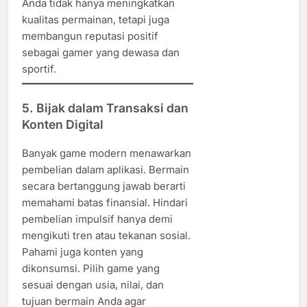
Anda tidak hanya meningkatkan
kualitas permainan, tetapi juga
membangun reputasi positif
sebagai gamer yang dewasa dan
sportif.
5. Bijak dalam Transaksi dan
Konten Digital
Banyak game modern menawarkan
pembelian dalam aplikasi. Bermain
secara bertanggung jawab berarti
memahami batas finansial. Hindari
pembelian impulsif hanya demi
mengikuti tren atau tekanan sosial.
Pahami juga konten yang
dikonsumsi. Pilih game yang
sesuai dengan usia, nilai, dan
tujuan bermain Anda agar