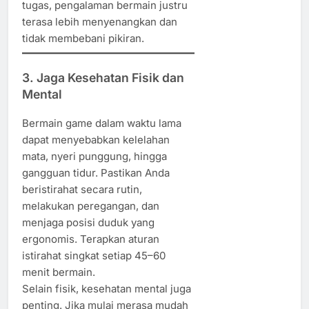
tugas, pengalaman bermain justru
terasa lebih menyenangkan dan
tidak membebani pikiran.
3. Jaga Kesehatan Fisik dan
Mental
Bermain game dalam waktu lama
dapat menyebabkan kelelahan
mata, nyeri punggung, hingga
gangguan tidur. Pastikan Anda
beristirahat secara rutin,
melakukan peregangan, dan
menjaga posisi duduk yang
ergonomis. Terapkan aturan
istirahat singkat setiap 45–60
menit bermain.
Selain fisik, kesehatan mental juga
penting. Jika mulai merasa mudah