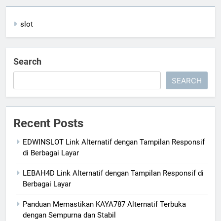
slot
Search
SEARCH
Recent Posts
EDWINSLOT Link Alternatif dengan Tampilan Responsif
di Berbagai Layar
LEBAH4D Link Alternatif dengan Tampilan Responsif di
Berbagai Layar
Panduan Memastikan KAYA787 Alternatif Terbuka
dengan Sempurna dan Stabil