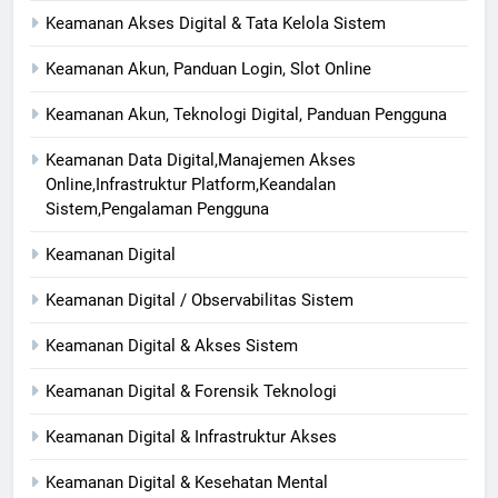
Keamanan Akses Digital & Tata Kelola Sistem
Keamanan Akun, Panduan Login, Slot Online
Keamanan Akun, Teknologi Digital, Panduan Pengguna
Keamanan Data Digital,Manajemen Akses
Online,Infrastruktur Platform,Keandalan
Sistem,Pengalaman Pengguna
Keamanan Digital
Keamanan Digital / Observabilitas Sistem
Keamanan Digital & Akses Sistem
Keamanan Digital & Forensik Teknologi
Keamanan Digital & Infrastruktur Akses
Keamanan Digital & Kesehatan Mental