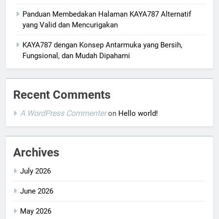
Panduan Membedakan Halaman KAYA787 Alternatif
yang Valid dan Mencurigakan
KAYA787 dengan Konsep Antarmuka yang Bersih,
Fungsional, dan Mudah Dipahami
Recent Comments
A WordPress Commenter
on
Hello world!
Archives
July 2026
June 2026
May 2026