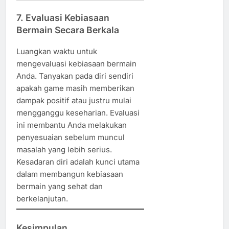
7. Evaluasi Kebiasaan
Bermain Secara Berkala
Luangkan waktu untuk
mengevaluasi kebiasaan bermain
Anda. Tanyakan pada diri sendiri
apakah game masih memberikan
dampak positif atau justru mulai
mengganggu keseharian. Evaluasi
ini membantu Anda melakukan
penyesuaian sebelum muncul
masalah yang lebih serius.
Kesadaran diri adalah kunci utama
dalam membangun kebiasaan
bermain yang sehat dan
berkelanjutan.
Kesimpulan