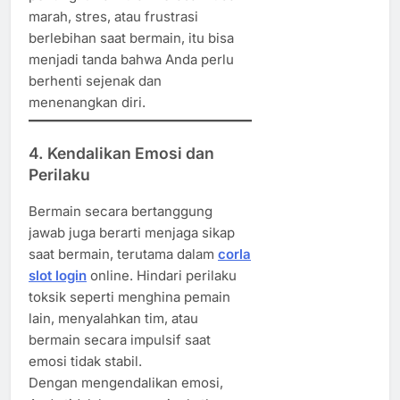
marah, stres, atau frustrasi
berlebihan saat bermain, itu bisa
menjadi tanda bahwa Anda perlu
berhenti sejenak dan
menenangkan diri.
4. Kendalikan Emosi dan
Perilaku
Bermain secara bertanggung
jawab juga berarti menjaga sikap
saat bermain, terutama dalam
corla
slot login
online. Hindari perilaku
toksik seperti menghina pemain
lain, menyalahkan tim, atau
bermain secara impulsif saat
emosi tidak stabil.
Dengan mengendalikan emosi,