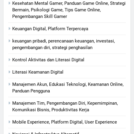
Kesehatan Mental Gamer, Panduan Game Online, Strategi
Bermain, Psikologi Game, Tips Game Online,
Pengembangan Skill Gamer
Keuangan Digital, Platform Terpercaya
keuangan pribadi, perencanaan keuangan, investasi,
pengembangan diri, strategi penghasilan
Kontrol Aktivitas dan Literasi Digital
Literasi Keamanan Digital
Manajemen Akun, Edukasi Teknologi, Keamanan Online,
Panduan Pengguna
Manajemen Tim, Pengembangan Diri, Kepemimpinan,
Komunikasi Bisnis, Produktivitas Kerja
Mobile Experience, Platform Digital, User Experience