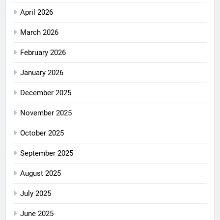
April 2026
March 2026
February 2026
January 2026
December 2025
November 2025
October 2025
September 2025
August 2025
July 2025
June 2025