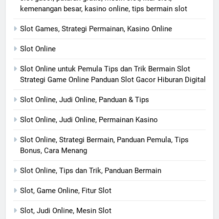
kemenangan besar, kasino online, tips bermain slot
Slot Games, Strategi Permainan, Kasino Online
Slot Online
Slot Online untuk Pemula Tips dan Trik Bermain Slot
Strategi Game Online Panduan Slot Gacor Hiburan Digital
Slot Online, Judi Online, Panduan & Tips
Slot Online, Judi Online, Permainan Kasino
Slot Online, Strategi Bermain, Panduan Pemula, Tips
Bonus, Cara Menang
Slot Online, Tips dan Trik, Panduan Bermain
Slot, Game Online, Fitur Slot
Slot, Judi Online, Mesin Slot