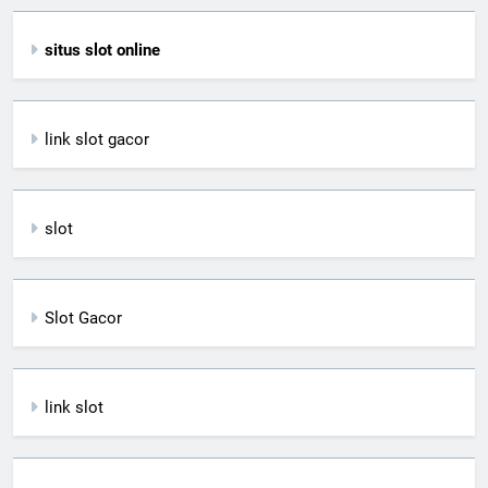
situs slot online
link slot gacor
slot
Slot Gacor
link slot