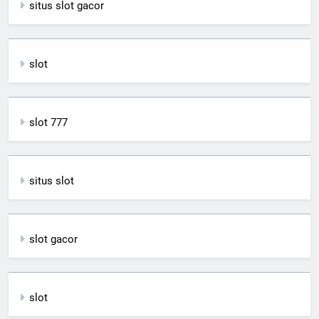
situs slot gacor
slot
slot 777
situs slot
slot gacor
slot