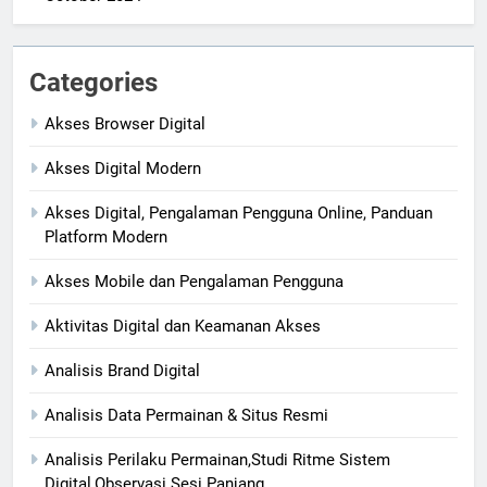
Categories
Akses Browser Digital
Akses Digital Modern
Akses Digital, Pengalaman Pengguna Online, Panduan
Platform Modern
Akses Mobile dan Pengalaman Pengguna
Aktivitas Digital dan Keamanan Akses
Analisis Brand Digital
Analisis Data Permainan & Situs Resmi
Analisis Perilaku Permainan,Studi Ritme Sistem
Digital,Observasi Sesi Panjang