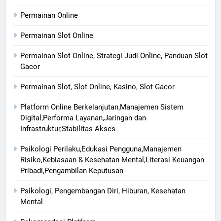
Permainan Online
Permainan Slot Online
Permainan Slot Online, Strategi Judi Online, Panduan Slot
Gacor
Permainan Slot, Slot Online, Kasino, Slot Gacor
Platform Online Berkelanjutan,Manajemen Sistem
Digital,Performa Layanan,Jaringan dan
Infrastruktur,Stabilitas Akses
Psikologi Perilaku,Edukasi Pengguna,Manajemen
Risiko,Kebiasaan & Kesehatan Mental,Literasi Keuangan
Pribadi,Pengambilan Keputusan
Psikologi, Pengembangan Diri, Hiburan, Kesehatan
Mental