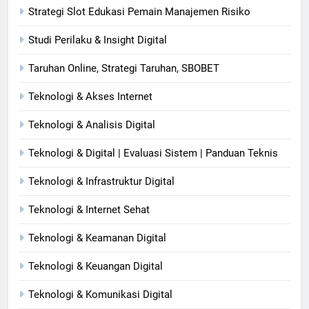
Strategi Slot Edukasi Pemain Manajemen Risiko
Studi Perilaku & Insight Digital
Taruhan Online, Strategi Taruhan, SBOBET
Teknologi & Akses Internet
Teknologi & Analisis Digital
Teknologi & Digital | Evaluasi Sistem | Panduan Teknis
Teknologi & Infrastruktur Digital
Teknologi & Internet Sehat
Teknologi & Keamanan Digital
Teknologi & Keuangan Digital
Teknologi & Komunikasi Digital