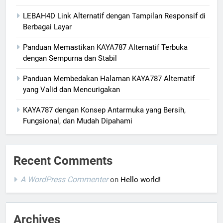
LEBAH4D Link Alternatif dengan Tampilan Responsif di
Berbagai Layar
Panduan Memastikan KAYA787 Alternatif Terbuka
dengan Sempurna dan Stabil
Panduan Membedakan Halaman KAYA787 Alternatif
yang Valid dan Mencurigakan
KAYA787 dengan Konsep Antarmuka yang Bersih,
Fungsional, dan Mudah Dipahami
Recent Comments
A WordPress Commenter
on
Hello world!
Archives