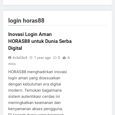
login horas88
Inovasi Login Aman
HORAS88 untuk Dunia Serba
Digital
6cb62e5
1 year ago
0
6
mins
HORAS88 menghadirkan inovasi
login aman yang disesuaikan
dengan kebutuhan era digital
modern. Temukan bagaimana
sistem autentikasi cerdas ini
meningkatkan keamanan dan
kenyamanan akses pengguna.
Di tengah dunia yang bergerak