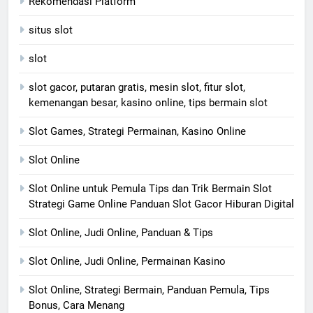
Rekomendasi Platform
situs slot
slot
slot gacor, putaran gratis, mesin slot, fitur slot,
kemenangan besar, kasino online, tips bermain slot
Slot Games, Strategi Permainan, Kasino Online
Slot Online
Slot Online untuk Pemula Tips dan Trik Bermain Slot
Strategi Game Online Panduan Slot Gacor Hiburan Digital
Slot Online, Judi Online, Panduan & Tips
Slot Online, Judi Online, Permainan Kasino
Slot Online, Strategi Bermain, Panduan Pemula, Tips
Bonus, Cara Menang