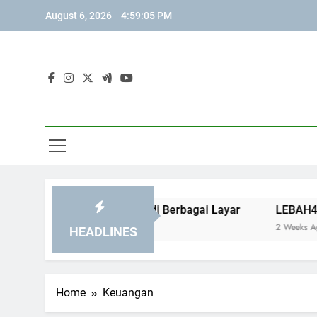
Skip
August 6, 2026
4:59:06 PM
to
content
Tus
Pelajari 
pilan Responsif di Berbagai Layar
LEBAH4D Link Altern
2 Weeks Ago
HEADLINES
Home
Keuangan