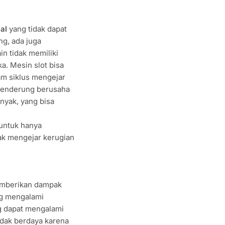
ial
yang tidak dapat
ng, ada juga
n tidak memiliki
a. Mesin slot bisa
am siklus mengejar
 cenderung berusaha
nyak, yang bisa
 untuk hanya
ak mengejar kerugian
memberikan dampak
ng mengalami
g dapat mengalami
idak berdaya karena