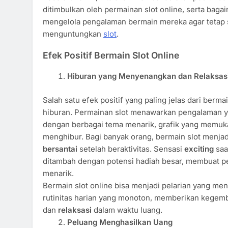
ditimbulkan oleh permainan slot online, serta bag
mengelola pengalaman bermain mereka agar tetap 
menguntungkan
slot
.
Efek Positif Bermain Slot Online
Hiburan yang Menyenangkan dan Relaksas
Salah satu efek positif yang paling jelas dari bermai
hiburan. Permainan slot menawarkan pengalaman
dengan berbagai tema menarik, grafik yang memuk
menghibur. Bagi banyak orang, bermain slot menja
bersantai
setelah beraktivitas. Sensasi
exciting
saa
ditambah dengan potensi hadiah besar, membuat p
menarik.
Bermain slot online bisa menjadi pelarian yang me
rutinitas harian yang monoton, memberikan kegem
dan
relaksasi
dalam waktu luang.
Peluang Menghasilkan Uang