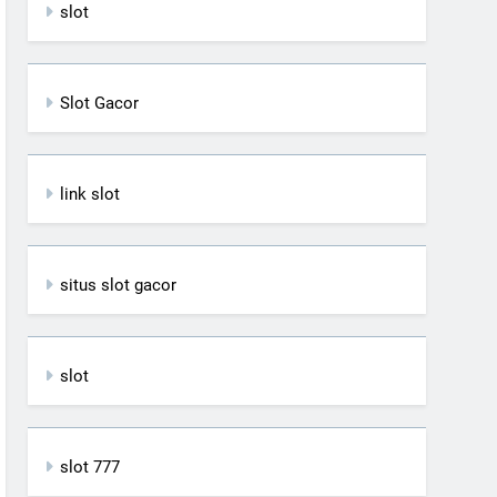
slot
Slot Gacor
link slot
situs slot gacor
slot
slot 777