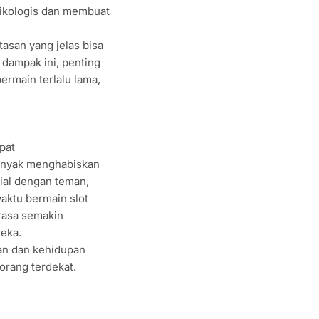
ikologis dan membuat
tasan yang jelas bisa
 dampak ini, penting
rmain terlalu lama,
pat
banyak menghabiskan
sial dengan teman,
waktu bermain slot
rasa semakin
reka.
an dan kehidupan
orang terdekat.