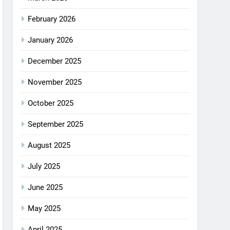
February 2026
January 2026
December 2025
November 2025
October 2025
September 2025
August 2025
July 2025
June 2025
May 2025
April 2025