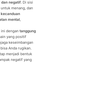
f dan negatif
. Di sisi
g untuk menang, dan
o
kecanduan
tan mental
,
 ini dengan
tanggung
in yang positif
njaga keseimbangan
bisa Anda rugikan.
tap menjadi bentuk
mpak negatif yang