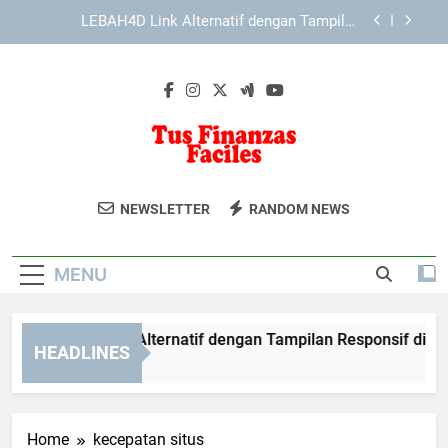
Skip
Panduan Memastikan KAYA787 Alternatif Terbuka
to
dengan Sempurna dan Stabil
content
Panduan Membedakan Halaman KAYA787
Alternatif yang Valid dan Mencurigakan
EDWINSLOT Link Alternatif dengan Tampilan
Responsif di Berbagai Layar
LEBAH4D Link Alternatif dengan Tampilan
Responsif di Berbagai Layar
Tus Finanzas
Pelajari Cara Mengatur Keuangan
Panduan Memastikan KAYA787 Alternatif Terbuka
NEWSLETTER
RANDOM NEWS
dengan Sempurna dan Stabil
Faciles
Dengan Mudah Di Tus Finanzas Faciles.
Panduan Membedakan Halaman KAYA787
Tips Dan Panduan Keuangan Untuk
Alternatif yang Valid dan Mencurigakan
MENU
Semua Orang.
WINSLOT Link Alternatif dengan Tampilan Responsif di Berba
HEADLINES
Weeks Ago
Home
kecepatan situs