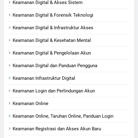
Keamanan Digital & Akses Sistem
Keamanan Digital & Forensik Teknologi
Keamanan Digital & Infrastruktur Akses
Keamanan Digital & Kesehatan Mental
Keamanan Digital & Pengelolaan Akun
Keamanan Digital dan Panduan Pengguna
Keamanan Infrastruktur Digital
Keamanan Login dan Perlindungan Akun
Keamanan Online
Keamanan Online, Taruhan Online, Panduan Login
Keamanan Registrasi dan Akses Akun Baru