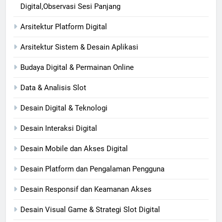
Digital,Observasi Sesi Panjang
Arsitektur Platform Digital
Arsitektur Sistem & Desain Aplikasi
Budaya Digital & Permainan Online
Data & Analisis Slot
Desain Digital & Teknologi
Desain Interaksi Digital
Desain Mobile dan Akses Digital
Desain Platform dan Pengalaman Pengguna
Desain Responsif dan Keamanan Akses
Desain Visual Game & Strategi Slot Digital