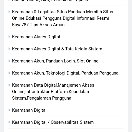
Keamanan & Legalitas Situs Panduan Memilih Situs
Online Edukasi Pengguna Digital Informasi Resmi
Kaya787 Tips Akses Aman
Keamanan Akses Digital
Keamanan Akses Digital & Tata Kelola Sistem
Keamanan Akun, Panduan Login, Slot Online
Keamanan Akun, Teknologi Digital, Panduan Pengguna
Keamanan Data Digital,Manajemen Akses
Online,Infrastruktur Platform,Keandalan
Sistem,Pengalaman Pengguna
Keamanan Digital
Keamanan Digital / Observabilitas Sistem