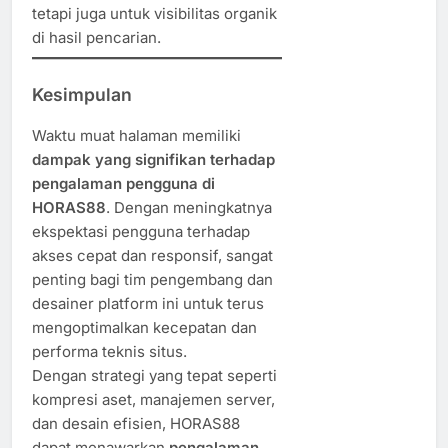
tetapi juga untuk visibilitas organik
di hasil pencarian.
Kesimpulan
Waktu muat halaman memiliki
dampak yang signifikan terhadap
pengalaman pengguna di
HORAS88
. Dengan meningkatnya
ekspektasi pengguna terhadap
akses cepat dan responsif, sangat
penting bagi tim pengembang dan
desainer platform ini untuk terus
mengoptimalkan kecepatan dan
performa teknis situs.
Dengan strategi yang tepat seperti
kompresi aset, manajemen server,
dan desain efisien, HORAS88
dapat menawarkan
pengalaman