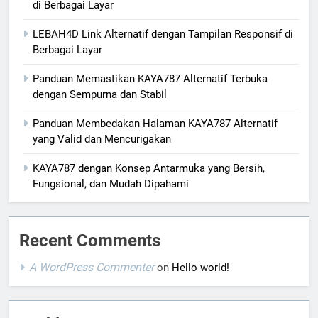
di Berbagai Layar
LEBAH4D Link Alternatif dengan Tampilan Responsif di
Berbagai Layar
Panduan Memastikan KAYA787 Alternatif Terbuka
dengan Sempurna dan Stabil
Panduan Membedakan Halaman KAYA787 Alternatif
yang Valid dan Mencurigakan
KAYA787 dengan Konsep Antarmuka yang Bersih,
Fungsional, dan Mudah Dipahami
Recent Comments
A WordPress Commenter
on
Hello world!