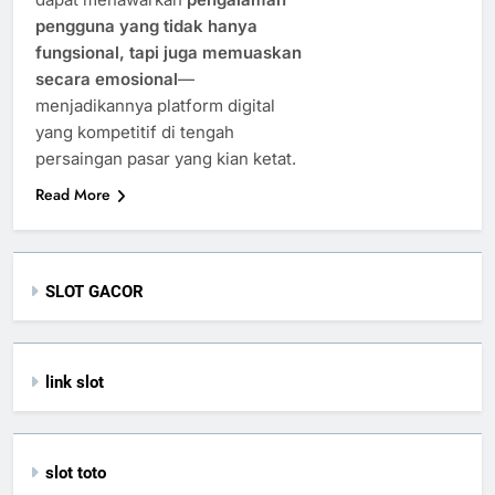
pengguna yang tidak hanya
fungsional, tapi juga memuaskan
secara emosional
—
menjadikannya platform digital
yang kompetitif di tengah
persaingan pasar yang kian ketat.
Read More
SLOT GACOR
link slot
slot toto