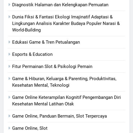
Diagnostik Halaman dan Kelengkapan Pemuatan
Dunia Fiksi & Fantasi Ekologi Imajinatif Adaptasi &
Lingkungan Analisis Karakter Budaya Populer Narasi &
World-Building
Edukasi Game & Tren Petualangan
Esports & Education
Fitur Permainan Slot & Psikologi Pemain
Game & Hiburan, Keluarga & Parenting, Produktivitas,
Kesehatan Mental, Teknologi
Game Online Keterampilan Kognitif Pengembangan Diri
Kesehatan Mental Latihan Otak
Game Online, Panduan Bermain, Slot Terpercaya
Game Online, Slot