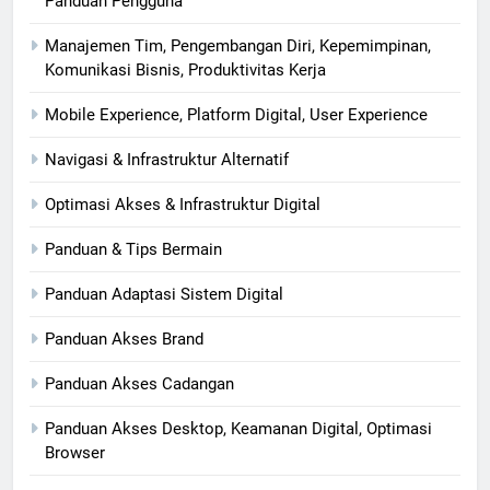
Panduan Pengguna
Manajemen Tim, Pengembangan Diri, Kepemimpinan,
Komunikasi Bisnis, Produktivitas Kerja
Mobile Experience, Platform Digital, User Experience
Navigasi & Infrastruktur Alternatif
Optimasi Akses & Infrastruktur Digital
Panduan & Tips Bermain
Panduan Adaptasi Sistem Digital
Panduan Akses Brand
Panduan Akses Cadangan
Panduan Akses Desktop, Keamanan Digital, Optimasi
Browser