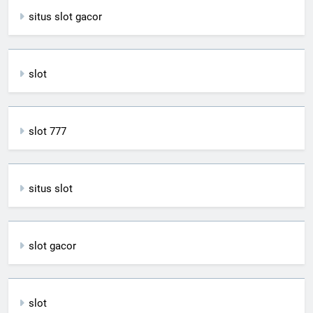
situs slot gacor
slot
slot 777
situs slot
slot gacor
slot