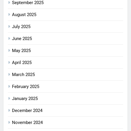
September 2025
August 2025
July 2025
June 2025
May 2025
April 2025
March 2025
February 2025
January 2025
December 2024
November 2024