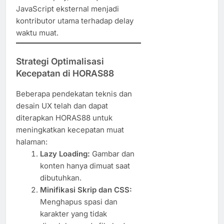
JavaScript eksternal menjadi
kontributor utama terhadap delay
waktu muat.
Strategi Optimalisasi
Kecepatan di HORAS88
Beberapa pendekatan teknis dan
desain UX telah dan dapat
diterapkan HORAS88 untuk
meningkatkan kecepatan muat
halaman:
Lazy Loading:
Gambar dan
konten hanya dimuat saat
dibutuhkan.
Minifikasi Skrip dan CSS:
Menghapus spasi dan
karakter yang tidak