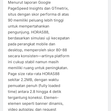
Menurut laporan Google
PageSpeed Insights dan GTmetrix,
situs dengan skor performa di atas
90 memiliki peluang lebih tinggi
untuk mempertahankan
pengunjung. HORAS88,
berdasarkan simulasi uji kecepatan
pada perangkat mobile dan
desktop, memperoleh skor 80–88
secara konsisten—artinya platform
ini cukup stabil namun masih
memiliki ruang untuk peningkatan.
Page size rata-rata HORAS88
sekitar 2.2MB, dengan waktu
pemuatan penuh (fully loaded
time) antara 2.8 hingga 4 detik
tergantung koneksi. Elemen-
elemen seperti banner dinamis,
video autoplay, dan request