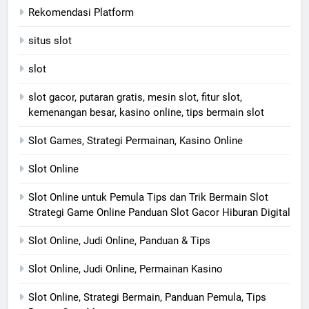
Rekomendasi Platform
situs slot
slot
slot gacor, putaran gratis, mesin slot, fitur slot,
kemenangan besar, kasino online, tips bermain slot
Slot Games, Strategi Permainan, Kasino Online
Slot Online
Slot Online untuk Pemula Tips dan Trik Bermain Slot
Strategi Game Online Panduan Slot Gacor Hiburan Digital
Slot Online, Judi Online, Panduan & Tips
Slot Online, Judi Online, Permainan Kasino
Slot Online, Strategi Bermain, Panduan Pemula, Tips