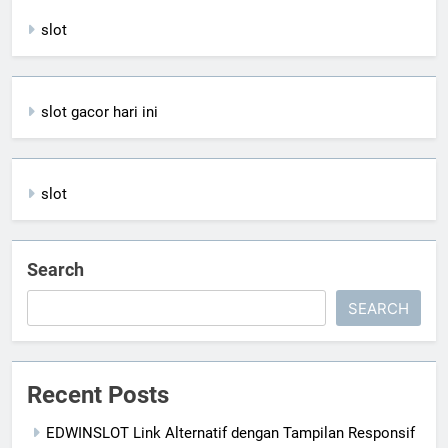
slot
slot gacor hari ini
slot
Search
SEARCH
Recent Posts
EDWINSLOT Link Alternatif dengan Tampilan Responsif