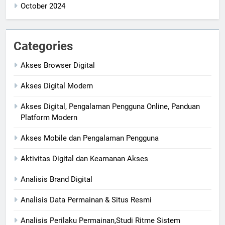
October 2024
Categories
Akses Browser Digital
Akses Digital Modern
Akses Digital, Pengalaman Pengguna Online, Panduan
Platform Modern
Akses Mobile dan Pengalaman Pengguna
Aktivitas Digital dan Keamanan Akses
Analisis Brand Digital
Analisis Data Permainan & Situs Resmi
Analisis Perilaku Permainan,Studi Ritme Sistem