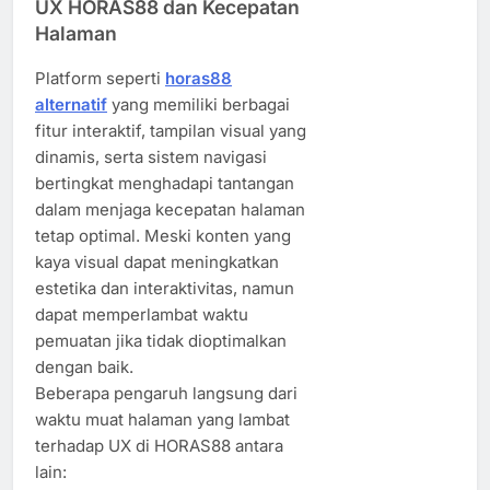
UX HORAS88 dan Kecepatan
Halaman
Platform seperti
horas88
alternatif
yang memiliki berbagai
fitur interaktif, tampilan visual yang
dinamis, serta sistem navigasi
bertingkat menghadapi tantangan
dalam menjaga kecepatan halaman
tetap optimal. Meski konten yang
kaya visual dapat meningkatkan
estetika dan interaktivitas, namun
dapat memperlambat waktu
pemuatan jika tidak dioptimalkan
dengan baik.
Beberapa pengaruh langsung dari
waktu muat halaman yang lambat
terhadap UX di HORAS88 antara
lain: