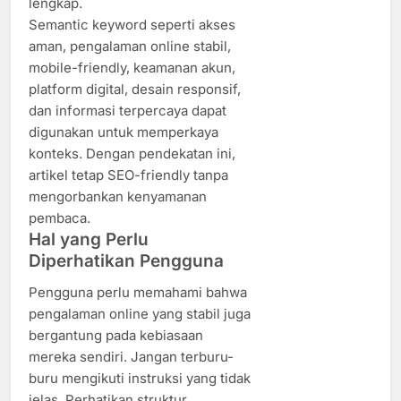
lengkap.
Semantic keyword seperti akses
aman, pengalaman online stabil,
mobile-friendly, keamanan akun,
platform digital, desain responsif,
dan informasi terpercaya dapat
digunakan untuk memperkaya
konteks. Dengan pendekatan ini,
artikel tetap SEO-friendly tanpa
mengorbankan kenyamanan
pembaca.
Hal yang Perlu
Diperhatikan Pengguna
Pengguna perlu memahami bahwa
pengalaman online yang stabil juga
bergantung pada kebiasaan
mereka sendiri. Jangan terburu-
buru mengikuti instruksi yang tidak
jelas. Perhatikan struktur