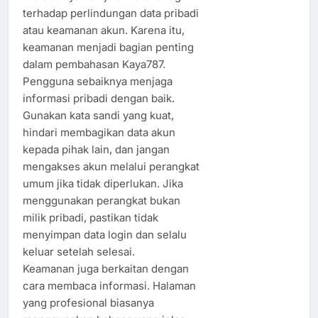
terhadap perlindungan data pribadi
atau keamanan akun. Karena itu,
keamanan menjadi bagian penting
dalam pembahasan Kaya787.
Pengguna sebaiknya menjaga
informasi pribadi dengan baik.
Gunakan kata sandi yang kuat,
hindari membagikan data akun
kepada pihak lain, dan jangan
mengakses akun melalui perangkat
umum jika tidak diperlukan. Jika
menggunakan perangkat bukan
milik pribadi, pastikan tidak
menyimpan data login dan selalu
keluar setelah selesai.
Keamanan juga berkaitan dengan
cara membaca informasi. Halaman
yang profesional biasanya