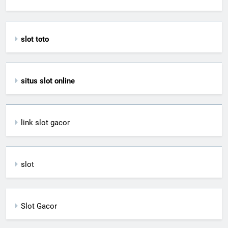
slot toto
situs slot online
link slot gacor
slot
Slot Gacor