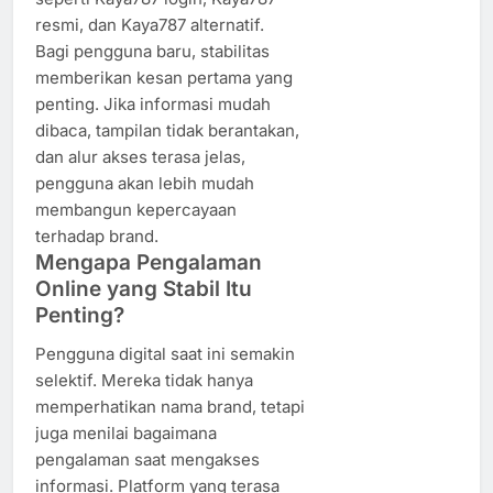
resmi, dan Kaya787 alternatif.
Bagi pengguna baru, stabilitas
memberikan kesan pertama yang
penting. Jika informasi mudah
dibaca, tampilan tidak berantakan,
dan alur akses terasa jelas,
pengguna akan lebih mudah
membangun kepercayaan
terhadap brand.
Mengapa Pengalaman
Online yang Stabil Itu
Penting?
Pengguna digital saat ini semakin
selektif. Mereka tidak hanya
memperhatikan nama brand, tetapi
juga menilai bagaimana
pengalaman saat mengakses
informasi. Platform yang terasa