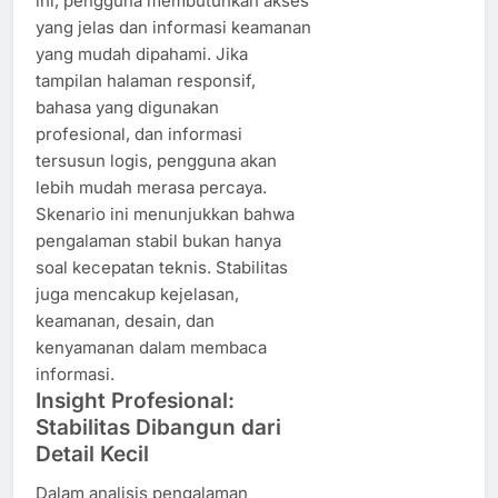
ini, pengguna membutuhkan akses
yang jelas dan informasi keamanan
yang mudah dipahami. Jika
tampilan halaman responsif,
bahasa yang digunakan
profesional, dan informasi
tersusun logis, pengguna akan
lebih mudah merasa percaya.
Skenario ini menunjukkan bahwa
pengalaman stabil bukan hanya
soal kecepatan teknis. Stabilitas
juga mencakup kejelasan,
keamanan, desain, dan
kenyamanan dalam membaca
informasi.
Insight Profesional:
Stabilitas Dibangun dari
Detail Kecil
Dalam analisis pengalaman