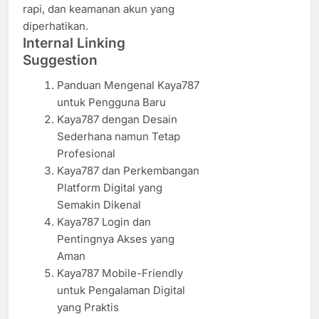
rapi, dan keamanan akun yang
diperhatikan.
Internal Linking
Suggestion
Panduan Mengenal Kaya787
untuk Pengguna Baru
Kaya787 dengan Desain
Sederhana namun Tetap
Profesional
Kaya787 dan Perkembangan
Platform Digital yang
Semakin Dikenal
Kaya787 Login dan
Pentingnya Akses yang
Aman
Kaya787 Mobile-Friendly
untuk Pengalaman Digital
yang Praktis