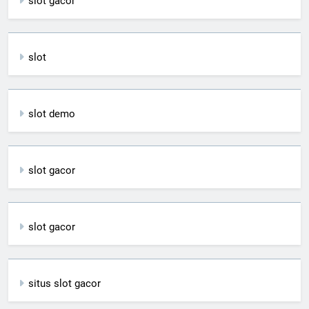
slot gacor
slot
slot demo
slot gacor
slot gacor
situs slot gacor