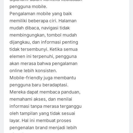
pengguna mobile.
Pengalaman mobile yang baik
memiliki beberapa ciri. Halaman
mudah dibaca, navigasi tidak
membingungkan, tombol mudah
dijangkau, dan informasi penting
tidak tersembunyi. Ketika semua
elemen ini terpenuhi, pengguna
akan merasa bahwa pengalaman
online lebih konsisten.
Mobile-friendly juga membantu
pengguna baru beradaptasi.
Mereka dapat membaca panduan,
memahami akses, dan menilai
informasi tanpa merasa terganggu
oleh tampilan yang tidak sesuai
layar. Hal ini membuat proses
pengenalan brand menjadi lebih