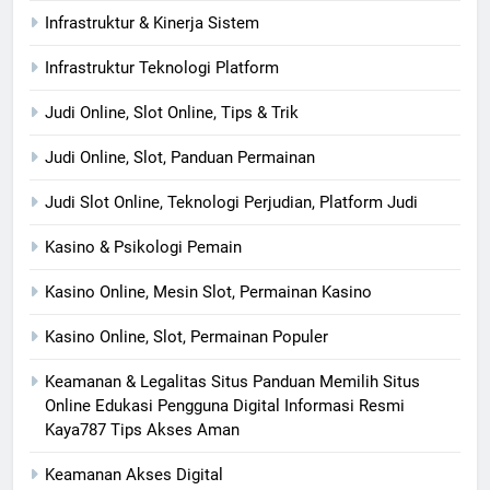
Infrastruktur & Kinerja Sistem
Infrastruktur Teknologi Platform
Judi Online, Slot Online, Tips & Trik
Judi Online, Slot, Panduan Permainan
Judi Slot Online, Teknologi Perjudian, Platform Judi
Kasino & Psikologi Pemain
Kasino Online, Mesin Slot, Permainan Kasino
Kasino Online, Slot, Permainan Populer
Keamanan & Legalitas Situs Panduan Memilih Situs
Online Edukasi Pengguna Digital Informasi Resmi
Kaya787 Tips Akses Aman
Keamanan Akses Digital