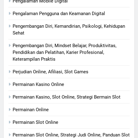
Pengalaman Mobile Digital
Pengalaman Pengguna dan Keamanan Digital
Pengembangan Diri, Kemandirian, Psikologi, Kehidupan
Sehat
Pengembangan Diri, Mindset Belajar, Produktivitas,
Pendidikan dan Pelatihan, Karier Profesional,
Keterampilan Praktis
Perjudian Online, Afiliasi, Slot Games
Permainan Kasino Online
Permainan Kasino, Slot Online, Strategi Bermain Slot
Permainan Online
Permainan Slot Online
Permainan Slot Online, Strategi Judi Online, Panduan Slot