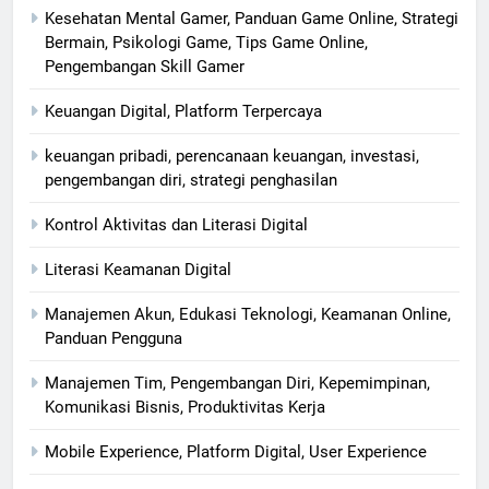
Kesehatan Mental Gamer, Panduan Game Online, Strategi
Bermain, Psikologi Game, Tips Game Online,
Pengembangan Skill Gamer
Keuangan Digital, Platform Terpercaya
keuangan pribadi, perencanaan keuangan, investasi,
pengembangan diri, strategi penghasilan
Kontrol Aktivitas dan Literasi Digital
Literasi Keamanan Digital
Manajemen Akun, Edukasi Teknologi, Keamanan Online,
Panduan Pengguna
Manajemen Tim, Pengembangan Diri, Kepemimpinan,
Komunikasi Bisnis, Produktivitas Kerja
Mobile Experience, Platform Digital, User Experience