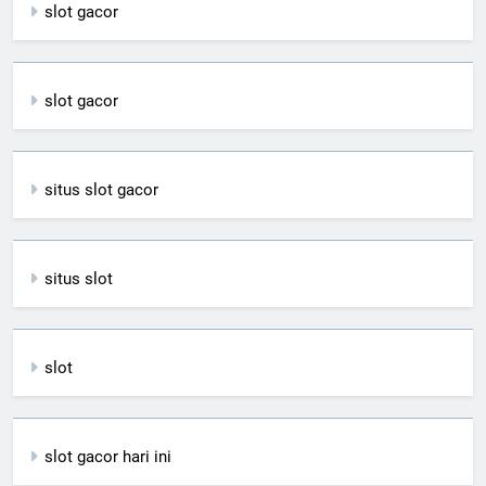
slot gacor
slot gacor
situs slot gacor
situs slot
slot
slot gacor hari ini