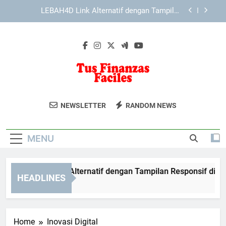
Skip
Panduan Memastikan KAYA787 Alternatif Terbuka
to
dengan Sempurna dan Stabil
content
Panduan Membedakan Halaman KAYA787
Alternatif yang Valid dan Mencurigakan
EDWINSLOT Link Alternatif dengan Tampilan
Responsif di Berbagai Layar
LEBAH4D Link Alternatif dengan Tampilan
Responsif di Berbagai Layar
Tus Finanzas
Pelajari Cara Mengatur Keuangan
Panduan Memastikan KAYA787 Alternatif Terbuka
NEWSLETTER
RANDOM NEWS
dengan Sempurna dan Stabil
Faciles
Dengan Mudah Di Tus Finanzas Faciles.
Panduan Membedakan Halaman KAYA787
Tips Dan Panduan Keuangan Untuk
Alternatif yang Valid dan Mencurigakan
MENU
Semua Orang.
WINSLOT Link Alternatif dengan Tampilan Responsif di Berba
HEADLINES
Weeks Ago
Home
Inovasi Digital