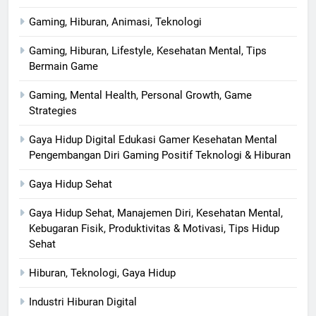
Gaming, Hiburan, Animasi, Teknologi
Gaming, Hiburan, Lifestyle, Kesehatan Mental, Tips
Bermain Game
Gaming, Mental Health, Personal Growth, Game
Strategies
Gaya Hidup Digital Edukasi Gamer Kesehatan Mental
Pengembangan Diri Gaming Positif Teknologi & Hiburan
Gaya Hidup Sehat
Gaya Hidup Sehat, Manajemen Diri, Kesehatan Mental,
Kebugaran Fisik, Produktivitas & Motivasi, Tips Hidup
Sehat
Hiburan, Teknologi, Gaya Hidup
Industri Hiburan Digital