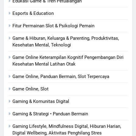
Edukasi Game & Tren Petualangan
Esports & Education
Fitur Permainan Slot & Psikologi Pemain
Game & Hiburan, Keluarga & Parenting, Produktivitas,
Kesehatan Mental, Teknologi
Game Online Keterampilan Kognitif Pengembangan Diri
Kesehatan Mental Latihan Otak
Game Online, Panduan Bermain, Slot Terpercaya
Game Online, Slot
Gaming & Komunitas Digital
Gaming & Strategi • Panduan Bermain
Gaming Lifestyle, Mindfulness Digital, Hiburan Harian,
Digital Wellbeing, Aktivitas Penghilang Stres