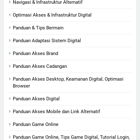
Navigasi & Infrastruktur Alternatif
Optimasi Akses & Infrastruktur Digital
Panduan & Tips Bermain
Panduan Adaptasi Sistem Digital
Panduan Akses Brand
Panduan Akses Cadangan
Panduan Akses Desktop, Keamanan Digital, Optimasi
Browser
Panduan Akses Digital
Panduan Akses Mobile dan Link Alternatif
Panduan Game Online
Panduan Game Online, Tips Game Digital, Tutorial Login,