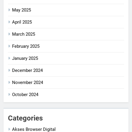
May 2025
April 2025
March 2025
February 2025
January 2025
December 2024
November 2024
October 2024
Categories
Akses Browser Digital