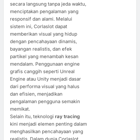
secara langsung tanpa jeda waktu,
menciptakan pengalaman yang
responsif dan alami. Melalui
sistem ini, Corlaslot dapat
memberikan visual yang hidup
dengan pencahayaan dinamis,
bayangan realistis, dan efek
partikel yang menambah kesan
mendalam. Penggunaan engine
grafis canggih seperti Unreal
Engine atau Unity menjadi dasar
dari performa visual yang halus
dan efisien, menjadikan
pengalaman pengguna semakin
memikat.
Selain itu, teknologi
ray tracing
kini menjadi elemen penting dalam
menghasilkan pencahayaan yang
realistis. Dalam dunia Corlaslot,