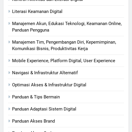
Literasi Keamanan Digital
Manajemen Akun, Edukasi Teknologi, Keamanan Online,
Panduan Pengguna
Manajemen Tim, Pengembangan Diri, Kepemimpinan,
Komunikasi Bisnis, Produktivitas Kerja
Mobile Experience, Platform Digital, User Experience
Navigasi & Infrastruktur Alternatif
Optimasi Akses & Infrastruktur Digital
Panduan & Tips Bermain
Panduan Adaptasi Sistem Digital
Panduan Akses Brand