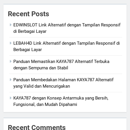
Recent Posts
EDWINSLOT Link Alternatif dengan Tampilan Responsif
di Berbagai Layar
LEBAH4D Link Alternatif dengan Tampilan Responsif di
Berbagai Layar
Panduan Memastikan KAYA787 Alternatif Terbuka
dengan Sempurna dan Stabil
Panduan Membedakan Halaman KAYA787 Alternatif
yang Valid dan Mencurigakan
KAYA787 dengan Konsep Antarmuka yang Bersih,
Fungsional, dan Mudah Dipahami
Recent Comments