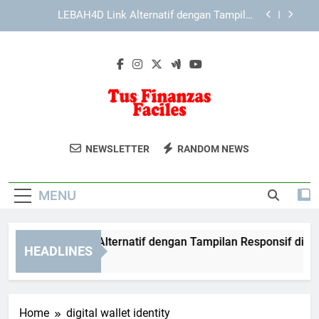
Skip
Panduan Memastikan KAYA787 Alternatif Terbuka
to
dengan Sempurna dan Stabil
content
Panduan Membedakan Halaman KAYA787
Alternatif yang Valid dan Mencurigakan
EDWINSLOT Link Alternatif dengan Tampilan
Responsif di Berbagai Layar
LEBAH4D Link Alternatif dengan Tampilan
Responsif di Berbagai Layar
Tus Finanzas
Pelajari Cara Mengatur Keuangan
Panduan Memastikan KAYA787 Alternatif Terbuka
NEWSLETTER
RANDOM NEWS
dengan Sempurna dan Stabil
Faciles
Dengan Mudah Di Tus Finanzas Faciles.
Panduan Membedakan Halaman KAYA787
Tips Dan Panduan Keuangan Untuk
Alternatif yang Valid dan Mencurigakan
MENU
Semua Orang.
WINSLOT Link Alternatif dengan Tampilan Responsif di Berba
HEADLINES
Weeks Ago
Home
digital wallet identity