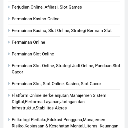
Perjudian Online, Afiliasi, Slot Games
Permainan Kasino Online
Permainan Kasino, Slot Online, Strategi Bermain Slot
Permainan Online
Permainan Slot Online
Permainan Slot Online, Strategi Judi Online, Panduan Slot
Gacor
Permainan Slot, Slot Online, Kasino, Slot Gacor
Platform Online Berkelanjutan,Manajemen Sistem
Digital,Performa Layanan,Jaringan dan
Infrastruktur,Stabilitas Akses
Psikologi Perilaku,Edukasi Pengguna,Manajemen
Risiko,Kebiasaan & Kesehatan Mental,Literasi Keuangan