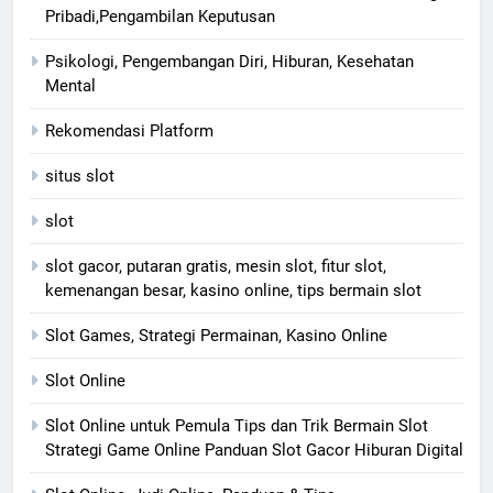
Pribadi,Pengambilan Keputusan
Psikologi, Pengembangan Diri, Hiburan, Kesehatan
Mental
Rekomendasi Platform
situs slot
slot
slot gacor, putaran gratis, mesin slot, fitur slot,
kemenangan besar, kasino online, tips bermain slot
Slot Games, Strategi Permainan, Kasino Online
Slot Online
Slot Online untuk Pemula Tips dan Trik Bermain Slot
Strategi Game Online Panduan Slot Gacor Hiburan Digital