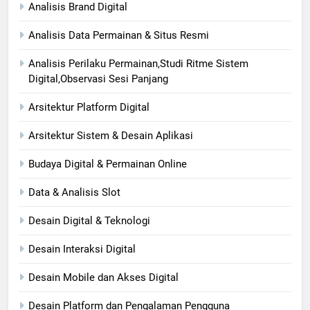
Analisis Brand Digital
Analisis Data Permainan & Situs Resmi
Analisis Perilaku Permainan,Studi Ritme Sistem
Digital,Observasi Sesi Panjang
Arsitektur Platform Digital
Arsitektur Sistem & Desain Aplikasi
Budaya Digital & Permainan Online
Data & Analisis Slot
Desain Digital & Teknologi
Desain Interaksi Digital
Desain Mobile dan Akses Digital
Desain Platform dan Pengalaman Pengguna