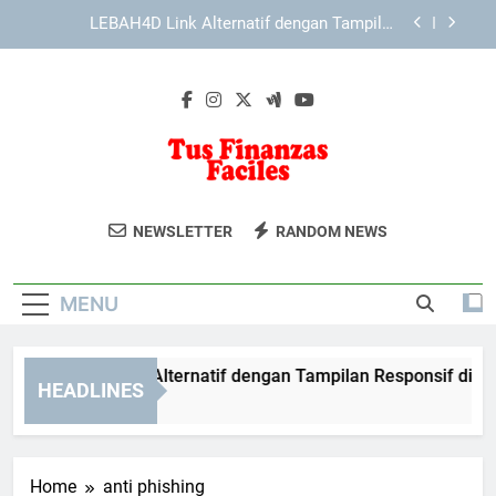
Skip
Panduan Memastikan KAYA787 Alternatif Terbuka
to
dengan Sempurna dan Stabil
content
Panduan Membedakan Halaman KAYA787
Alternatif yang Valid dan Mencurigakan
EDWINSLOT Link Alternatif dengan Tampilan
Responsif di Berbagai Layar
LEBAH4D Link Alternatif dengan Tampilan
Responsif di Berbagai Layar
Tus Finanzas
Pelajari Cara Mengatur Keuangan
Panduan Memastikan KAYA787 Alternatif Terbuka
NEWSLETTER
RANDOM NEWS
dengan Sempurna dan Stabil
Faciles
Dengan Mudah Di Tus Finanzas Faciles.
Panduan Membedakan Halaman KAYA787
Tips Dan Panduan Keuangan Untuk
Alternatif yang Valid dan Mencurigakan
MENU
Semua Orang.
WINSLOT Link Alternatif dengan Tampilan Responsif di Berbag
HEADLINES
eeks Ago
Home
anti phishing