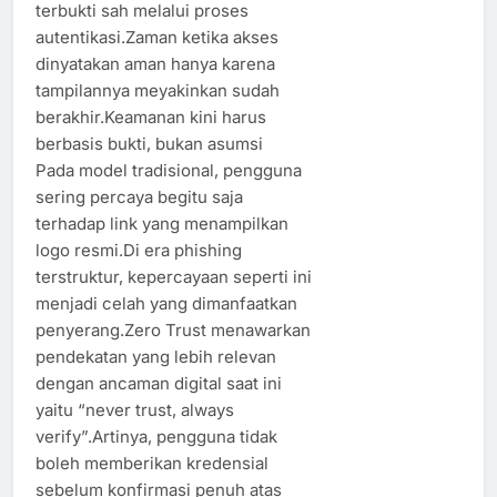
terbukti sah melalui proses
autentikasi.Zaman ketika akses
dinyatakan aman hanya karena
tampilannya meyakinkan sudah
berakhir.Keamanan kini harus
berbasis bukti, bukan asumsi
Pada model tradisional, pengguna
sering percaya begitu saja
terhadap link yang menampilkan
logo resmi.Di era phishing
terstruktur, kepercayaan seperti ini
menjadi celah yang dimanfaatkan
penyerang.Zero Trust menawarkan
pendekatan yang lebih relevan
dengan ancaman digital saat ini
yaitu “never trust, always
verify”.Artinya, pengguna tidak
boleh memberikan kredensial
sebelum konfirmasi penuh atas