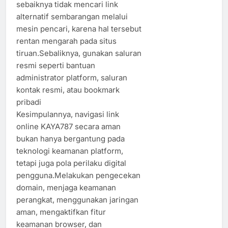
sebaiknya tidak mencari link
alternatif sembarangan melalui
mesin pencari, karena hal tersebut
rentan mengarah pada situs
tiruan.Sebaliknya, gunakan saluran
resmi seperti bantuan
administrator platform, saluran
kontak resmi, atau bookmark
pribadi
Kesimpulannya, navigasi link
online KAYA787 secara aman
bukan hanya bergantung pada
teknologi keamanan platform,
tetapi juga pola perilaku digital
pengguna.Melakukan pengecekan
domain, menjaga keamanan
perangkat, menggunakan jaringan
aman, mengaktifkan fitur
keamanan browser, dan