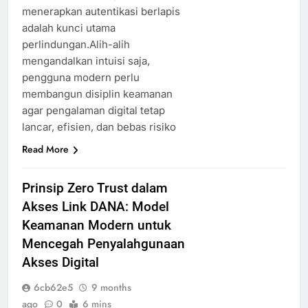
menerapkan autentikasi berlapis
adalah kunci utama
perlindungan.Alih-alih
mengandalkan intuisi saja,
pengguna modern perlu
membangun disiplin keamanan
agar pengalaman digital tetap
lancar, efisien, dan bebas risiko
Read More
Prinsip Zero Trust dalam
Akses Link DANA: Model
Keamanan Modern untuk
Mencegah Penyalahgunaan
Akses Digital
6cb62e5
9 months
ago
0
6 mins