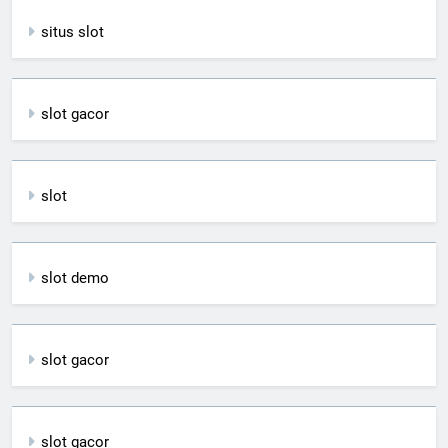
situs slot
slot gacor
slot
slot demo
slot gacor
slot gacor