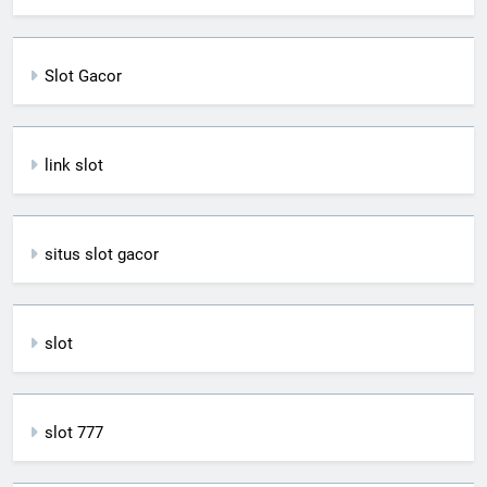
Slot Gacor
link slot
situs slot gacor
slot
slot 777