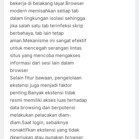
bekerja di belakang layar.Browser
modern memisahkan setiap tab
dalam lingkungan isolasi sehingga
jika salah satu tab terinfeksi skrip
berbahaya, tab lain tetap
aman.Mekanisme ini sangat efektif
untuk mencegah serangan lintas
situs yang mencoba mengakses
informasi dari sesi lain dalam
browser
Selain fitur bawaan, pengelolaan
ekstensi juga menjadi faktor
penting.Banyak ekstensi tidak
resmi memiliki akses luas terhadap
data browsing dan berpotensi
melakukan pelacakan diam-
diam.Saat login, sebaiknya
nonaktifkan ekstensi yang tidak
diperlukan atau gunakan browser