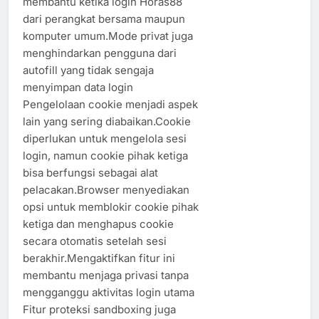
membantu ketika login Horas88
dari perangkat bersama maupun
komputer umum.Mode privat juga
menghindarkan pengguna dari
autofill yang tidak sengaja
menyimpan data login
Pengelolaan cookie menjadi aspek
lain yang sering diabaikan.Cookie
diperlukan untuk mengelola sesi
login, namun cookie pihak ketiga
bisa berfungsi sebagai alat
pelacakan.Browser menyediakan
opsi untuk memblokir cookie pihak
ketiga dan menghapus cookie
secara otomatis setelah sesi
berakhir.Mengaktifkan fitur ini
membantu menjaga privasi tanpa
mengganggu aktivitas login utama
Fitur proteksi sandboxing juga