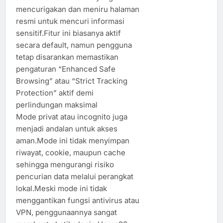
mencurigakan dan meniru halaman
resmi untuk mencuri informasi
sensitif.Fitur ini biasanya aktif
secara default, namun pengguna
tetap disarankan memastikan
pengaturan “Enhanced Safe
Browsing” atau “Strict Tracking
Protection” aktif demi
perlindungan maksimal
Mode privat atau incognito juga
menjadi andalan untuk akses
aman.Mode ini tidak menyimpan
riwayat, cookie, maupun cache
sehingga mengurangi risiko
pencurian data melalui perangkat
lokal.Meski mode ini tidak
menggantikan fungsi antivirus atau
VPN, penggunaannya sangat