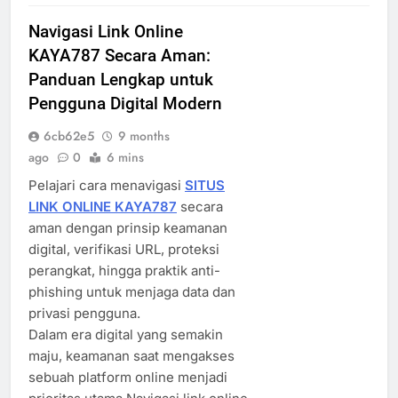
Navigasi Link Online
KAYA787 Secara Aman:
Panduan Lengkap untuk
Pengguna Digital Modern
6cb62e5
9 months
ago
0
6 mins
Pelajari cara menavigasi
SITUS
LINK ONLINE KAYA787
secara
aman dengan prinsip keamanan
digital, verifikasi URL, proteksi
perangkat, hingga praktik anti-
phishing untuk menjaga data dan
privasi pengguna.
Dalam era digital yang semakin
maju, keamanan saat mengakses
sebuah platform online menjadi