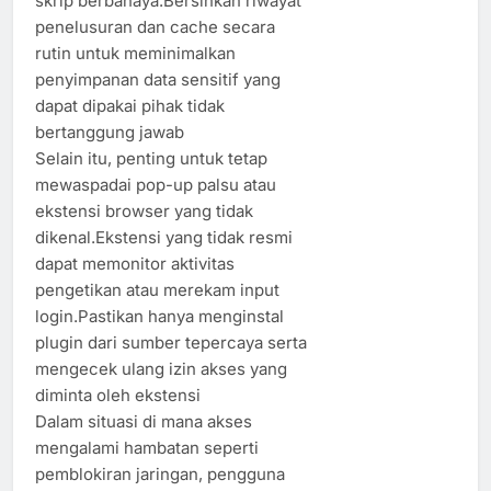
skrip berbahaya.Bersihkan riwayat
penelusuran dan cache secara
rutin untuk meminimalkan
penyimpanan data sensitif yang
dapat dipakai pihak tidak
bertanggung jawab
Selain itu, penting untuk tetap
mewaspadai pop-up palsu atau
ekstensi browser yang tidak
dikenal.Ekstensi yang tidak resmi
dapat memonitor aktivitas
pengetikan atau merekam input
login.Pastikan hanya menginstal
plugin dari sumber tepercaya serta
mengecek ulang izin akses yang
diminta oleh ekstensi
Dalam situasi di mana akses
mengalami hambatan seperti
pemblokiran jaringan, pengguna