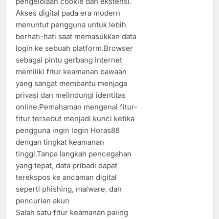
pengelolaan cookie dan ekstensi.
Akses digital pada era modern
menuntut pengguna untuk lebih
berhati-hati saat memasukkan data
login ke sebuah platform.Browser
sebagai pintu gerbang internet
memiliki fitur keamanan bawaan
yang sangat membantu menjaga
privasi dan melindungi identitas
online.Pemahaman mengenai fitur-
fitur tersebut menjadi kunci ketika
pengguna ingin login Horas88
dengan tingkat keamanan
tinggi.Tanpa langkah pencegahan
yang tepat, data pribadi dapat
terekspos ke ancaman digital
seperti phishing, malware, dan
pencurian akun
Salah satu fitur keamanan paling