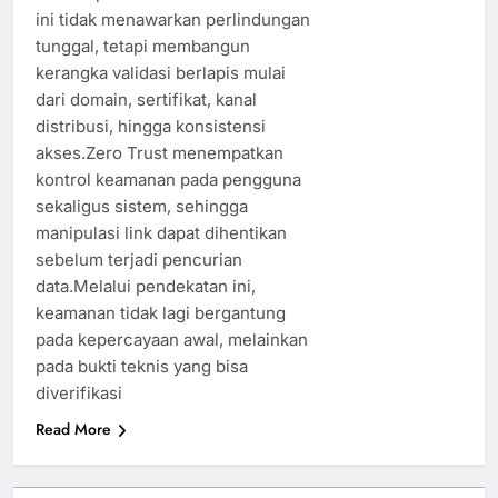
ini tidak menawarkan perlindungan
tunggal, tetapi membangun
kerangka validasi berlapis mulai
dari domain, sertifikat, kanal
distribusi, hingga konsistensi
akses.Zero Trust menempatkan
kontrol keamanan pada pengguna
sekaligus sistem, sehingga
manipulasi link dapat dihentikan
sebelum terjadi pencurian
data.Melalui pendekatan ini,
keamanan tidak lagi bergantung
pada kepercayaan awal, melainkan
pada bukti teknis yang bisa
diverifikasi
Read More