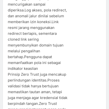
mencurigakan sampai
diperiksa.Log akses, pola redirect,
dan anomali jalur dinilai sebelum
memberikan izin koneksi.Link
resmi jarang menggunakan
redirect berlapis, sementara
cloned link sering
menyembunyikan domain tujuan
melalui pengalihan
bertahap.Pengguna dapat
memanfaatkan pola ini sebagai
indikator keaslian
Prinsip Zero Trust juga mencakup
perlindungan identitas.Proses
validasi tidak hanya bertujuan
memastikan tautan aman, tetapi
juga menjaga agar kredensial tidak
berpindah tangan.Zero Trust