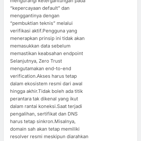
mengurangi ketergantungan pada
“kepercayaan default” dan
menggantinya dengan
“pembuktian teknis” melalui
verifikasi aktif.Pengguna yang
menerapkan prinsip ini tidak akan
memasukkan data sebelum
memastikan keabsahan endpoint
Selanjutnya, Zero Trust
mengutamakan end-to-end
verification.Akses harus tetap
dalam ekosistem resmi dari awal
hingga akhir.Tidak boleh ada titik
perantara tak dikenal yang ikut
dalam rantai koneksi.Saat terjadi
pengalihan, sertifikat dan DNS
harus tetap sinkron.Misalnya,
domain sah akan tetap memiliki
resolver resmi meskipun diarahkan