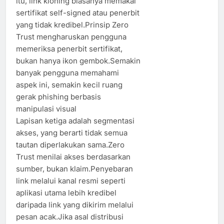
itu, link kloning biasanya memakai
sertifikat self-signed atau penerbit
yang tidak kredibel.Prinsip Zero
Trust mengharuskan pengguna
memeriksa penerbit sertifikat,
bukan hanya ikon gembok.Semakin
banyak pengguna memahami
aspek ini, semakin kecil ruang
gerak phishing berbasis
manipulasi visual
Lapisan ketiga adalah segmentasi
akses, yang berarti tidak semua
tautan diperlakukan sama.Zero
Trust menilai akses berdasarkan
sumber, bukan klaim.Penyebaran
link melalui kanal resmi seperti
aplikasi utama lebih kredibel
daripada link yang dikirim melalui
pesan acak.Jika asal distribusi