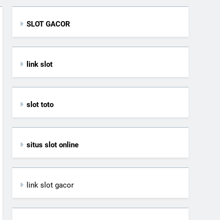
SLOT GACOR
link slot
slot toto
situs slot online
link slot gacor