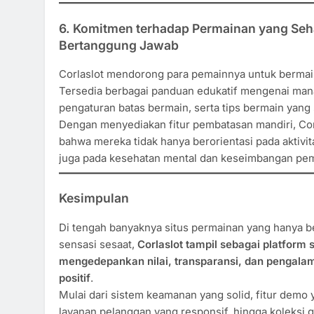
6. Komitmen terhadap Permainan yang Seh
Bertanggung Jawab
Corlaslot mendorong para pemainnya untuk bermain
Tersedia berbagai panduan edukatif mengenai ma
pengaturan batas bermain, serta tips bermain yang 
Dengan menyediakan fitur pembatasan mandiri, Co
bahwa mereka tidak hanya berorientasi pada aktivit
juga pada kesehatan mental dan keseimbangan pem
Kesimpulan
Di tengah banyaknya situs permainan yang hanya b
sensasi sesaat,
Corlaslot tampil sebagai platform 
mengedepankan nilai, transparansi, dan pengal
positif
.
Mulai dari sistem keamanan yang solid, fitur demo
layanan pelanggan yang responsif, hingga koleksi