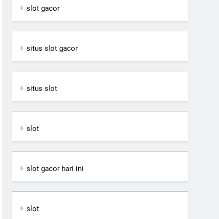
slot gacor
situs slot gacor
situs slot
slot
slot gacor hari ini
slot