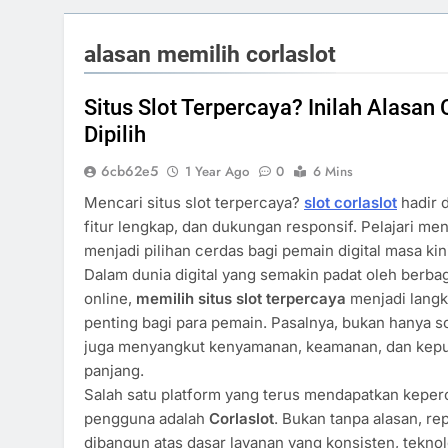
alasan memilih corlaslot
Situs Slot Terpercaya? Inilah Alasan 
Dipilih
6cb62e5
1 Year Ago
0
6 Mins
Mencari situs slot terpercaya?
slot corlaslot
hadir 
fitur lengkap, dan dukungan responsif. Pelajari me
menjadi pilihan cerdas bagi pemain digital masa kini
Dalam dunia digital yang semakin padat oleh berba
online,
memilih situs slot terpercaya
menjadi langk
penting bagi para pemain. Pasalnya, bukan hanya so
juga menyangkut kenyamanan, keamanan, dan kepu
panjang.
Salah satu platform yang terus mendapatkan keper
pengguna adalah
Corlaslot
. Bukan tanpa alasan, rep
dibangun atas dasar layanan yang konsisten, tekno