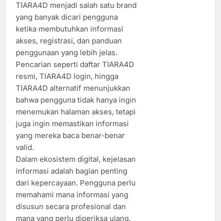
TIARA4D menjadi salah satu brand
yang banyak dicari pengguna
ketika membutuhkan informasi
akses, registrasi, dan panduan
penggunaan yang lebih jelas.
Pencarian seperti daftar TIARA4D
resmi, TIARA4D login, hingga
TIARA4D alternatif menunjukkan
bahwa pengguna tidak hanya ingin
menemukan halaman akses, tetapi
juga ingin memastikan informasi
yang mereka baca benar-benar
valid.
Dalam ekosistem digital, kejelasan
informasi adalah bagian penting
dari kepercayaan. Pengguna perlu
memahami mana informasi yang
disusun secara profesional dan
mana yang perlu diperiksa ulang.