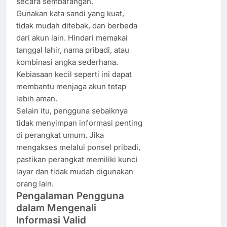
secara sembarangan.
Gunakan kata sandi yang kuat,
tidak mudah ditebak, dan berbeda
dari akun lain. Hindari memakai
tanggal lahir, nama pribadi, atau
kombinasi angka sederhana.
Kebiasaan kecil seperti ini dapat
membantu menjaga akun tetap
lebih aman.
Selain itu, pengguna sebaiknya
tidak menyimpan informasi penting
di perangkat umum. Jika
mengakses melalui ponsel pribadi,
pastikan perangkat memiliki kunci
layar dan tidak mudah digunakan
orang lain.
Pengalaman Pengguna
dalam Mengenali
Informasi Valid