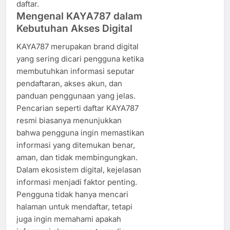
daftar.
Mengenal KAYA787 dalam
Kebutuhan Akses Digital
KAYA787 merupakan brand digital
yang sering dicari pengguna ketika
membutuhkan informasi seputar
pendaftaran, akses akun, dan
panduan penggunaan yang jelas.
Pencarian seperti daftar KAYA787
resmi biasanya menunjukkan
bahwa pengguna ingin memastikan
informasi yang ditemukan benar,
aman, dan tidak membingungkan.
Dalam ekosistem digital, kejelasan
informasi menjadi faktor penting.
Pengguna tidak hanya mencari
halaman untuk mendaftar, tetapi
juga ingin memahami apakah