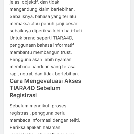
jelas, objektif, dan tidak
mengandung klaim berlebihan.
Sebaliknya, bahasa yang terlalu
memaksa atau penuh janji besar
sebaiknya diperiksa lebih hati-hati.
Untuk brand seperti TIARA4D,
penggunaan bahasa informatif
membantu membangun trust.
Pengguna akan lebih nyaman
membaca panduan yang terasa
rapi, netral, dan tidak berlebihan.
Cara Mengevaluasi Akses
TIARA4D Sebelum
Registrasi
Sebelum mengikuti proses
registrasi, pengguna perlu
membaca informasi dengan teliti.
Periksa apakah halaman