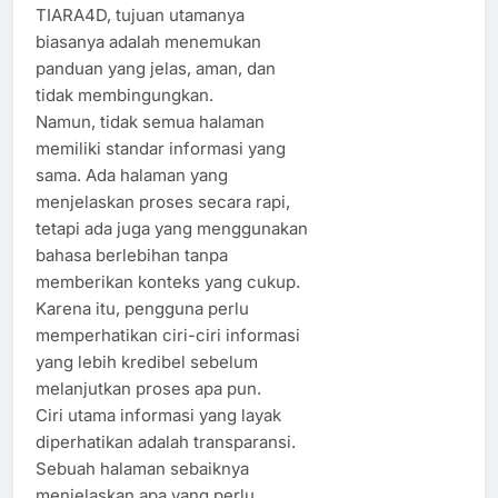
TIARA4D, tujuan utamanya
biasanya adalah menemukan
panduan yang jelas, aman, dan
tidak membingungkan.
Namun, tidak semua halaman
memiliki standar informasi yang
sama. Ada halaman yang
menjelaskan proses secara rapi,
tetapi ada juga yang menggunakan
bahasa berlebihan tanpa
memberikan konteks yang cukup.
Karena itu, pengguna perlu
memperhatikan ciri-ciri informasi
yang lebih kredibel sebelum
melanjutkan proses apa pun.
Ciri utama informasi yang layak
diperhatikan adalah transparansi.
Sebuah halaman sebaiknya
menjelaskan apa yang perlu