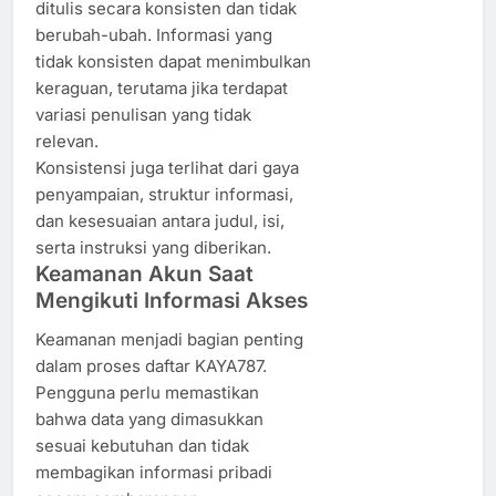
ditulis secara konsisten dan tidak
berubah-ubah. Informasi yang
tidak konsisten dapat menimbulkan
keraguan, terutama jika terdapat
variasi penulisan yang tidak
relevan.
Konsistensi juga terlihat dari gaya
penyampaian, struktur informasi,
dan kesesuaian antara judul, isi,
serta instruksi yang diberikan.
Keamanan Akun Saat
Mengikuti Informasi Akses
Keamanan menjadi bagian penting
dalam proses daftar KAYA787.
Pengguna perlu memastikan
bahwa data yang dimasukkan
sesuai kebutuhan dan tidak
membagikan informasi pribadi