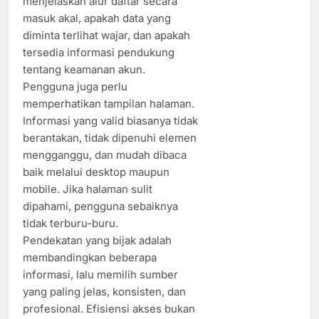
menjelaskan alur daftar secara
masuk akal, apakah data yang
diminta terlihat wajar, dan apakah
tersedia informasi pendukung
tentang keamanan akun.
Pengguna juga perlu
memperhatikan tampilan halaman.
Informasi yang valid biasanya tidak
berantakan, tidak dipenuhi elemen
mengganggu, dan mudah dibaca
baik melalui desktop maupun
mobile. Jika halaman sulit
dipahami, pengguna sebaiknya
tidak terburu-buru.
Pendekatan yang bijak adalah
membandingkan beberapa
informasi, lalu memilih sumber
yang paling jelas, konsisten, dan
profesional. Efisiensi akses bukan