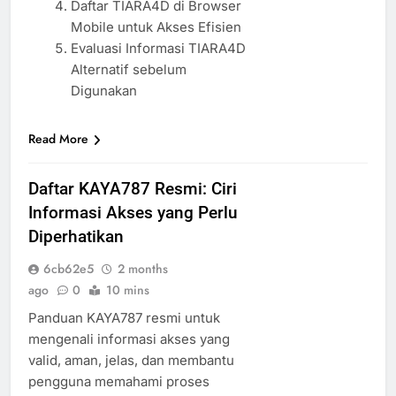
Daftar TIARA4D di Browser
Mobile untuk Akses Efisien
Evaluasi Informasi TIARA4D
Alternatif sebelum
Digunakan
Read More
Daftar KAYA787 Resmi: Ciri
Informasi Akses yang Perlu
Diperhatikan
6cb62e5
2 months
ago
0
10 mins
Panduan KAYA787 resmi untuk
mengenali informasi akses yang
valid, aman, jelas, dan membantu
pengguna memahami proses