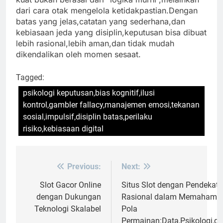
dari cara otak mengelola ketidakpastian.Dengan
batas yang jelas,catatan yang sederhana,dan
kebiasaan jeda yang disiplin,keputusan bisa dibuat
lebih rasional,lebih aman,dan tidak mudah
dikendalikan oleh momen sesaat.
Tagged:
psikologi keputusan,bias kognitif,ilusi
kontrol,gambler fallacy,manajemen emosi,tekanan
sosial,impulsif,disiplin batas,perilaku
risiko,kebiasaan digital
Previous:
Next:
Post
navigation
Slot Gacor Online
Situs Slot dengan Pendekat
dengan Dukungan
Rasional dalam Memahami
Teknologi Skalabel
Pola
Permainan:Data,Psikologi,d