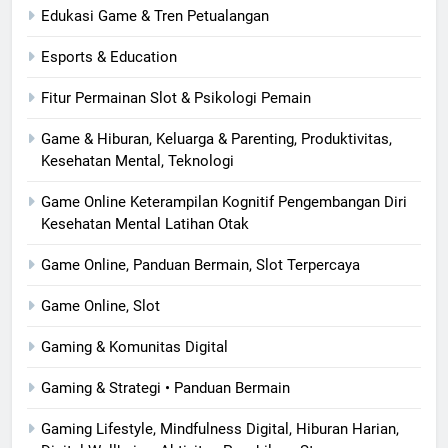
Edukasi Game & Tren Petualangan
Esports & Education
Fitur Permainan Slot & Psikologi Pemain
Game & Hiburan, Keluarga & Parenting, Produktivitas,
Kesehatan Mental, Teknologi
Game Online Keterampilan Kognitif Pengembangan Diri
Kesehatan Mental Latihan Otak
Game Online, Panduan Bermain, Slot Terpercaya
Game Online, Slot
Gaming & Komunitas Digital
Gaming & Strategi • Panduan Bermain
Gaming Lifestyle, Mindfulness Digital, Hiburan Harian,