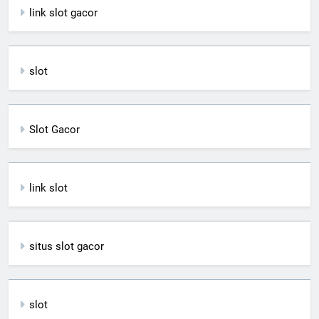
link slot gacor
slot
Slot Gacor
link slot
situs slot gacor
slot