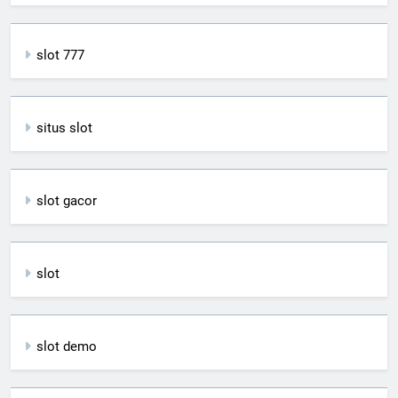
slot 777
situs slot
slot gacor
slot
slot demo