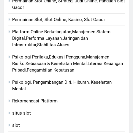
Permainan Slot Online, Strategi Judi Online, Panduan Slot
Gacor
Permainan Slot, Slot Online, Kasino, Slot Gacor
Platform Online Berkelanjutan,Manajemen Sistem
Digital,Performa Layanan,Jaringan dan
Infrastruktur,Stabilitas Akses
Psikologi Perilaku,Edukasi Pengguna,Manajemen
Risiko,Kebiasaan & Kesehatan Mental,Literasi Keuangan
Pribadi,Pengambilan Keputusan
Psikologi, Pengembangan Diri, Hiburan, Kesehatan
Mental
Rekomendasi Platform
situs slot
slot