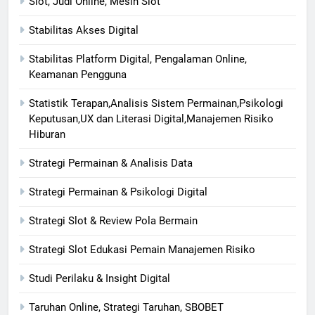
Slot, Judi Online, Mesin Slot
Stabilitas Akses Digital
Stabilitas Platform Digital, Pengalaman Online,
Keamanan Pengguna
Statistik Terapan,Analisis Sistem Permainan,Psikologi
Keputusan,UX dan Literasi Digital,Manajemen Risiko
Hiburan
Strategi Permainan & Analisis Data
Strategi Permainan & Psikologi Digital
Strategi Slot & Review Pola Bermain
Strategi Slot Edukasi Pemain Manajemen Risiko
Studi Perilaku & Insight Digital
Taruhan Online, Strategi Taruhan, SBOBET