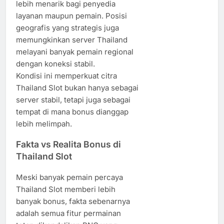
lebih menarik bagi penyedia
layanan maupun pemain. Posisi
geografis yang strategis juga
memungkinkan server Thailand
melayani banyak pemain regional
dengan koneksi stabil.
Kondisi ini memperkuat citra
Thailand Slot bukan hanya sebagai
server stabil, tetapi juga sebagai
tempat di mana bonus dianggap
lebih melimpah.
Fakta vs Realita Bonus di
Thailand Slot
Meski banyak pemain percaya
Thailand Slot memberi lebih
banyak bonus, fakta sebenarnya
adalah semua fitur permainan