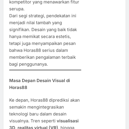
kompetitor yang menawarkan fitur
serupa.
Dari segi strategi, pendekatan ini
menjadi nilai tambah yang
signifikan. Desain yang baik tidak
hanya memikat secara estetis,
tetapi juga menyampaikan pesan
bahwa Horas88 serius dalam
memberikan pengalaman terbaik
bagi penggunanya.
Masa Depan Desain Visual di
Horas88
Ke depan, Horas88 diprediksi akan
semakin mengintegrasikan
teknologi baru dalam desain
visualnya. Tren seperti
visualisasi
3D
,
realitas virtual (VR)
, hingga