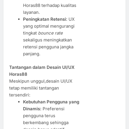
Horas88 terhadap kualitas
layanan.
Peningkatan Retensi:
UX
yang optimal mengurangi
tingkat
bounce rate
sekaligus meningkatkan
retensi pengguna jangka
panjang.
Tantangan dalam Desain UI/UX
Horas88
Meskipun unggul,desain UI/UX
tetap memiliki tantangan
tersendiri:
Kebutuhan Pengguna yang
Dinamis:
Preferensi
pengguna terus
berkembang sehingga