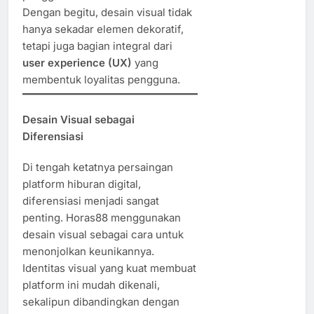
Dengan begitu, desain visual tidak
hanya sekadar elemen dekoratif,
tetapi juga bagian integral dari
user experience (UX)
yang
membentuk loyalitas pengguna.
Desain Visual sebagai
Diferensiasi
Di tengah ketatnya persaingan
platform hiburan digital,
diferensiasi menjadi sangat
penting. Horas88 menggunakan
desain visual sebagai cara untuk
menonjolkan keunikannya.
Identitas visual yang kuat membuat
platform ini mudah dikenali,
sekalipun dibandingkan dengan