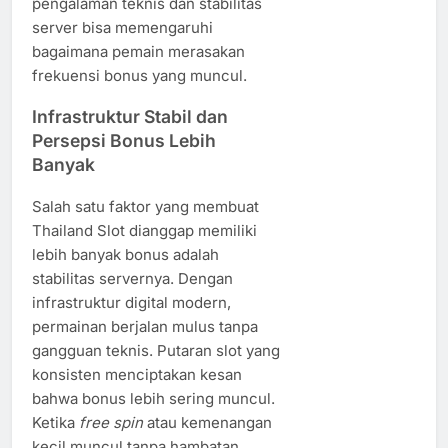
pengalaman teknis dan stabilitas
server bisa memengaruhi
bagaimana pemain merasakan
frekuensi bonus yang muncul.
Infrastruktur Stabil dan
Persepsi Bonus Lebih
Banyak
Salah satu faktor yang membuat
Thailand Slot dianggap memiliki
lebih banyak bonus adalah
stabilitas servernya. Dengan
infrastruktur digital modern,
permainan berjalan mulus tanpa
gangguan teknis. Putaran slot yang
konsisten menciptakan kesan
bahwa bonus lebih sering muncul.
Ketika
free spin
atau kemenangan
kecil muncul tanpa hambatan