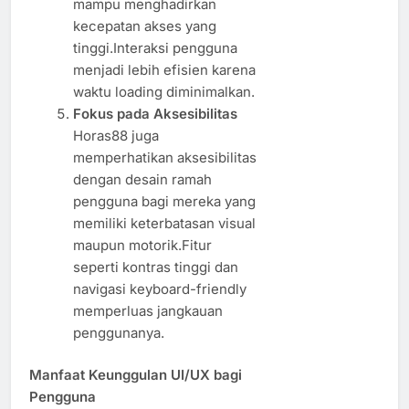
mampu menghadirkan
kecepatan akses yang
tinggi.Interaksi pengguna
menjadi lebih efisien karena
waktu loading diminimalkan.
Fokus pada Aksesibilitas
Horas88 juga
memperhatikan aksesibilitas
dengan desain ramah
pengguna bagi mereka yang
memiliki keterbatasan visual
maupun motorik.Fitur
seperti kontras tinggi dan
navigasi keyboard-friendly
memperluas jangkauan
penggunanya.
Manfaat Keunggulan UI/UX bagi
Pengguna