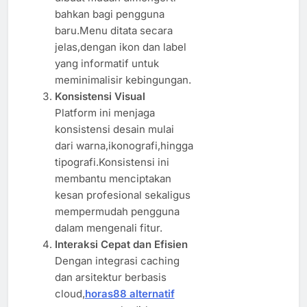
bahkan bagi pengguna
baru.Menu ditata secara
jelas,dengan ikon dan label
yang informatif untuk
meminimalisir kebingungan.
Konsistensi Visual
Platform ini menjaga
konsistensi desain mulai
dari warna,ikonografi,hingga
tipografi.Konsistensi ini
membantu menciptakan
kesan profesional sekaligus
mempermudah pengguna
dalam mengenali fitur.
Interaksi Cepat dan Efisien
Dengan integrasi caching
dan arsitektur berbasis
cloud,
horas88 alternatif