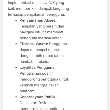
Implementasi desain UI/UX yang
baik memberikan dampak langsung
terhadap pengalaman pengguna:
Kenyamanan Akses:
Tampilan yang bersih dan
navigasi intuitif membuat
pengguna merasa betah.
Efisiensi Waktu:
Pengguna
dapat mencapai tujuan
dengan lebih cepat tanpa
hambatan teknis.
Loyalitas Pengguna:
Pengalaman positif
mendorong pengguna untuk
kembali menggunakan
platform.
Kepercayaan Publik:
Desain profesional
mencerminkan komitmen