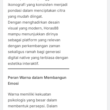
ikonografi yang konsisten menjadi
pondasi dalam menciptakan citra
yang mudah diingat.
Dengan menghadirkan desain
visual yang modern, Horas88
mampu menunjukkan dirinya
sebagai platform yang relevan
dengan perkembangan zaman
sekaligus ramah bagi generasi
digital native yang terbiasa dengan
estetika interaktif.
Peran Warna dalam Membangun
Emosi
Warna memiliki kekuatan
psikologis yang besar dalam
membentuk persepsi. Dalam