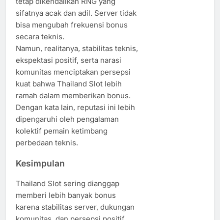
tetap dikendalikan RNG yang
sifatnya acak dan adil. Server tidak
bisa mengubah frekuensi bonus
secara teknis.
Namun, realitanya, stabilitas teknis,
ekspektasi positif, serta narasi
komunitas menciptakan persepsi
kuat bahwa Thailand Slot lebih
ramah dalam memberikan bonus.
Dengan kata lain, reputasi ini lebih
dipengaruhi oleh pengalaman
kolektif pemain ketimbang
perbedaan teknis.
Kesimpulan
Thailand Slot sering dianggap
memberi lebih banyak bonus
karena stabilitas server, dukungan
komunitas, dan persepsi positif