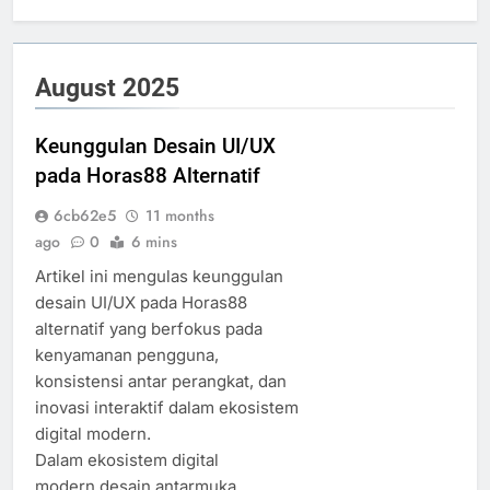
August 2025
Keunggulan Desain UI/UX
pada Horas88 Alternatif
6cb62e5
11 months
ago
0
6 mins
Artikel ini mengulas keunggulan
desain UI/UX pada Horas88
alternatif yang berfokus pada
kenyamanan pengguna,
konsistensi antar perangkat, dan
inovasi interaktif dalam ekosistem
digital modern.
Dalam ekosistem digital
modern,desain antarmuka