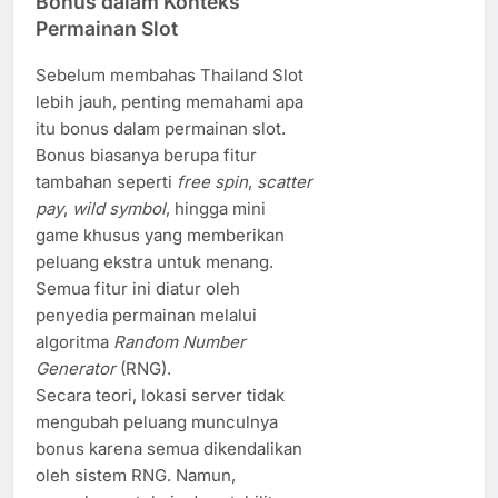
Bonus dalam Konteks
Permainan Slot
Sebelum membahas Thailand Slot
lebih jauh, penting memahami apa
itu bonus dalam permainan slot.
Bonus biasanya berupa fitur
tambahan seperti
free spin
,
scatter
pay
,
wild symbol
, hingga mini
game khusus yang memberikan
peluang ekstra untuk menang.
Semua fitur ini diatur oleh
penyedia permainan melalui
algoritma
Random Number
Generator
(RNG).
Secara teori, lokasi server tidak
mengubah peluang munculnya
bonus karena semua dikendalikan
oleh sistem RNG. Namun,