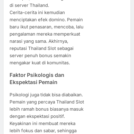
di server Thailand.
Cerita-cerita ini kemudian
menciptakan efek domino. Pemain
baru ikut penasaran, mencoba, lalu
pengalaman mereka memperkuat
narasi yang sama. Akhirnya,
reputasi Thailand Slot sebagai
server penuh bonus semakin
mengakar kuat di komunitas.
Faktor Psikologis dan
Ekspektasi Pemain
Psikologi juga tidak bisa diabaikan.
Pemain yang percaya Thailand Slot
lebih ramah bonus biasanya masuk
dengan ekspektasi positif.
Keyakinan ini membuat mereka
lebih fokus dan sabar, sehingga