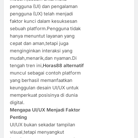
pengguna (UI) dan pengalaman
pengguna (UX) telah menjadi
faktor kunci dalam kesuksesan
sebuah platform.Pengguna tidak
hanya menuntut layanan yang
cepat dan aman,tetapi juga
menginginkan interaksi yang
mudah,menarik,dan nyaman.Di
tengah tren ini,
Horas88 alternatif
muncul sebagai contoh platform
yang berhasil memanfaatkan
keunggulan desain UI/UX untuk
memperkuat posisinya di dunia
digital.
Mengapa UI/UX Menjadi Faktor
Penting
UI/UX bukan sekadar tampilan
visual,tetapi menyangkut