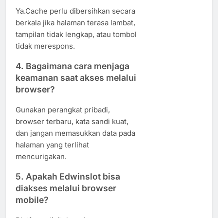
Ya.Cache perlu dibersihkan secara
berkala jika halaman terasa lambat,
tampilan tidak lengkap, atau tombol
tidak merespons.
4. Bagaimana cara menjaga
keamanan saat akses melalui
browser?
Gunakan perangkat pribadi,
browser terbaru, kata sandi kuat,
dan jangan memasukkan data pada
halaman yang terlihat
mencurigakan.
5. Apakah Edwinslot bisa
diakses melalui browser
mobile?