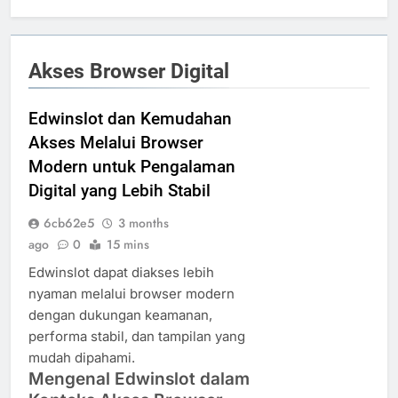
Akses Browser Digital
Edwinslot dan Kemudahan
Akses Melalui Browser
Modern untuk Pengalaman
Digital yang Lebih Stabil
6cb62e5
3 months
ago
0
15 mins
Edwinslot dapat diakses lebih
nyaman melalui browser modern
dengan dukungan keamanan,
performa stabil, dan tampilan yang
mudah dipahami.
Mengenal Edwinslot dalam