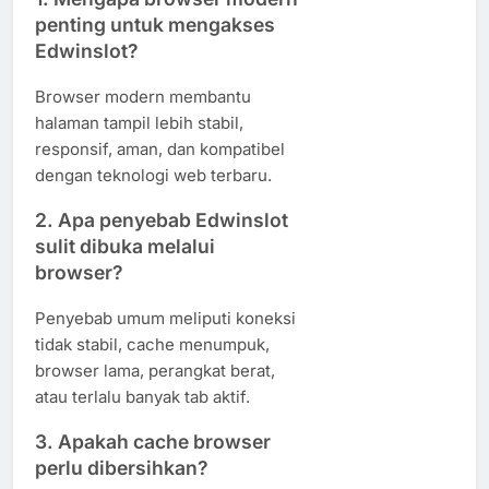
penting untuk mengakses
Edwinslot?
Browser modern membantu
halaman tampil lebih stabil,
responsif, aman, dan kompatibel
dengan teknologi web terbaru.
2. Apa penyebab Edwinslot
sulit dibuka melalui
browser?
Penyebab umum meliputi koneksi
tidak stabil, cache menumpuk,
browser lama, perangkat berat,
atau terlalu banyak tab aktif.
3. Apakah cache browser
perlu dibersihkan?