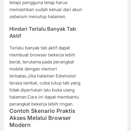
tetapi pengguna tetap harus
memastikan sudah keluar dari akun
sebelum menutup halaman.
Hindari Terlalu Banyak Tab
Aktif
Terlalu banyak tab aktif dapat
membuat browser bekerja lebih
berat, terutama pada perangkat
mobile dengan memori
terbatas.Jika halaman Edwinslot
terasa lambat, coba tutup tab yang
tidak diperlukan lalu buka ulang
halaman.Cara ini dapat membantu
perangkat bekerja lebih ringan.
Contoh Skenario Praktis
Akses Melalui Browser
Modern