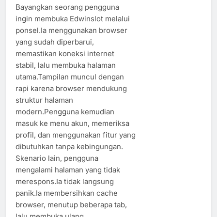
Bayangkan seorang pengguna
ingin membuka Edwinslot melalui
ponsel.Ia menggunakan browser
yang sudah diperbarui,
memastikan koneksi internet
stabil, lalu membuka halaman
utama.Tampilan muncul dengan
rapi karena browser mendukung
struktur halaman
modern.Pengguna kemudian
masuk ke menu akun, memeriksa
profil, dan menggunakan fitur yang
dibutuhkan tanpa kebingungan.
Skenario lain, pengguna
mengalami halaman yang tidak
merespons.Ia tidak langsung
panik.Ia membersihkan cache
browser, menutup beberapa tab,
lalu membuka ulang