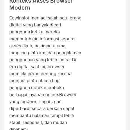
Konteks Akses Browser
Modern
Edwinslot menjadi salah satu brand
digital yang banyak dicari
pengguna ketika mereka
membutuhkan informasi seputar
akses akun, halaman utama,
tampilan platform, dan pengalaman
penggunaan yang lebih lancar.Di
era digital saat ini, browser
memiliki peran penting karena
menjadi pintu utama bagi
pengguna untuk membuka
berbagai layanan online.Browser
yang modern, ringan, dan
diperbarui secara berkala dapat
membantu halaman tampil lebih
stabil, responsif, dan mudah
dipahami.