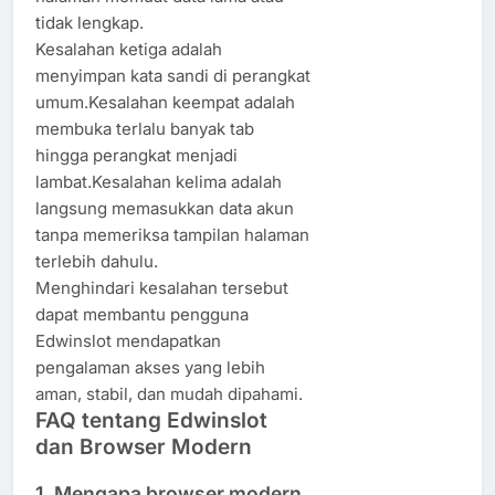
tidak lengkap.
Kesalahan ketiga adalah
menyimpan kata sandi di perangkat
umum.Kesalahan keempat adalah
membuka terlalu banyak tab
hingga perangkat menjadi
lambat.Kesalahan kelima adalah
langsung memasukkan data akun
tanpa memeriksa tampilan halaman
terlebih dahulu.
Menghindari kesalahan tersebut
dapat membantu pengguna
Edwinslot mendapatkan
pengalaman akses yang lebih
aman, stabil, dan mudah dipahami.
FAQ tentang Edwinslot
dan Browser Modern
1. Mengapa browser modern