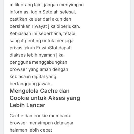
milik orang lain, jangan menyimpan
informasi login.Setelah selesai,
pastikan keluar dari akun dan
bersihkan riwayat jika diperlukan.
Kebiasaan ini sederhana, tetapi
sangat penting untuk menjaga
privasi akun.EdwinSlot dapat
diakses lebih nyaman jika
pengguna menggabungkan
browser yang aman dengan
kebiasaan digital yang
bertanggung jawab.
Mengelola Cache dan
Cookie untuk Akses yang
Lebih Lancar
Cache dan cookie membantu
browser menyimpan data agar
halaman lebih cepat