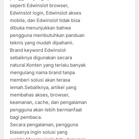
seperti Edwinslot browser,
Edwinslot login, Edwinslot akses
mobile, dan Edwinslot tidak bisa
dibuka menunjukkan bahwa
pengguna membutuhkan panduan
teknis yang mudah dipahami.
Brand keyword Edwinslot
sebaiknya digunakan secara
natural.Konten yang terlalu banyak
mengulang nama brand tanpa
memberi solusi akan terasa
lemah.Sebaliknya, artikel yang
membahas akses, browser,
keamanan, cache, dan pengalaman
pengguna akan lebih bermanfaat
bagi pembaca.
Secara pengalaman, pengguna
biasanya ingin solusi yang