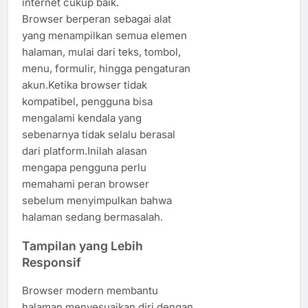
internet cukup baik.
Browser berperan sebagai alat
yang menampilkan semua elemen
halaman, mulai dari teks, tombol,
menu, formulir, hingga pengaturan
akun.Ketika browser tidak
kompatibel, pengguna bisa
mengalami kendala yang
sebenarnya tidak selalu berasal
dari platform.Inilah alasan
mengapa pengguna perlu
memahami peran browser
sebelum menyimpulkan bahwa
halaman sedang bermasalah.
Tampilan yang Lebih
Responsif
Browser modern membantu
halaman menyesuaikan diri dengan