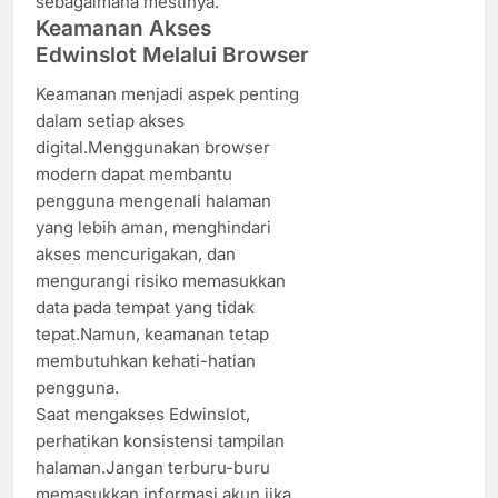
sebagaimana mestinya.
Keamanan Akses
Edwinslot Melalui Browser
Keamanan menjadi aspek penting
dalam setiap akses
digital.Menggunakan browser
modern dapat membantu
pengguna mengenali halaman
yang lebih aman, menghindari
akses mencurigakan, dan
mengurangi risiko memasukkan
data pada tempat yang tidak
tepat.Namun, keamanan tetap
membutuhkan kehati-hatian
pengguna.
Saat mengakses Edwinslot,
perhatikan konsistensi tampilan
halaman.Jangan terburu-buru
memasukkan informasi akun jika