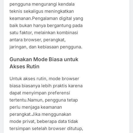
pengguna mengurangi kendala
teknis sekaligus meningkatkan
keamanan.Pengalaman digital yang
baik bukan hanya bergantung pada
satu faktor, melainkan kombinasi
antara browser, perangkat,
jaringan, dan kebiasaan pengguna.
Gunakan Mode Biasa untuk
Akses Rutin
Untuk akses rutin, mode browser
biasa biasanya lebih praktis karena
dapat menyimpan preferensi
tertentu.Namun, pengguna tetap
perlu menjaga keamanan
perangkat.Jika menggunakan
mode privat, beberapa data tidak
tersimpan setelah browser ditutup,