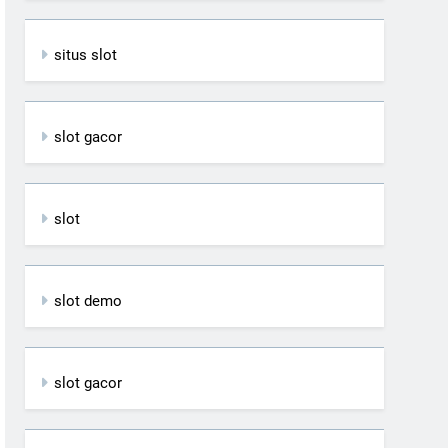
situs slot
slot gacor
slot
slot demo
slot gacor