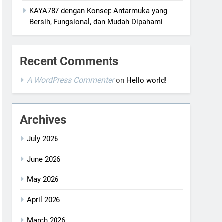
KAYA787 dengan Konsep Antarmuka yang
Bersih, Fungsional, dan Mudah Dipahami
Recent Comments
A WordPress Commenter
on
Hello world!
Archives
July 2026
June 2026
May 2026
April 2026
March 2026