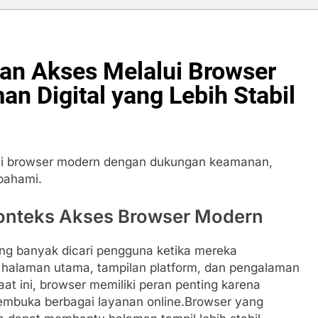
an Akses Melalui Browser
n Digital yang Lebih Stabil
lui browser modern dengan dukungan keamanan,
pahami.
onteks Akses Browser Modern
yang banyak dicari pengguna ketika mereka
 halaman utama, tampilan platform, dan pengalaman
aat ini, browser memiliki peran penting karena
embuka berbagai layanan online.Browser yang