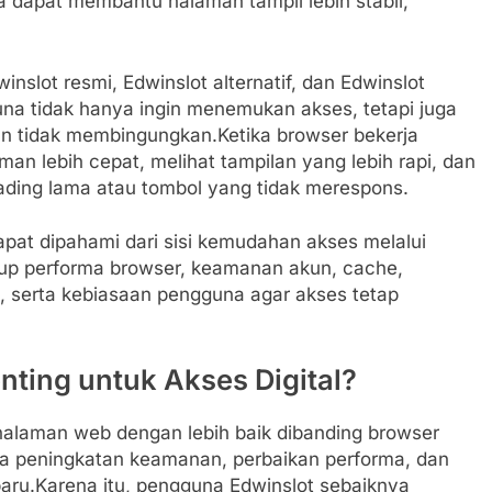
a dapat membantu halaman tampil lebih stabil,
winslot resmi, Edwinslot alternatif, dan Edwinslot
 tidak hanya ingin menemukan akses, tetapi juga
 tidak membingungkan.Ketika browser bekerja
n lebih cepat, melihat tampilan yang lebih rapi, dan
oading lama atau tombol yang tidak merespons.
pat dipahami dari sisi kemudahan akses melalui
p performa browser, keamanan akun, cache,
, serta kebiasaan pengguna agar akses tetap
ting untuk Akses Digital?
alaman web dengan lebih baik dibanding browser
peningkatan keamanan, perbaikan performa, dan
baru.Karena itu, pengguna Edwinslot sebaiknya