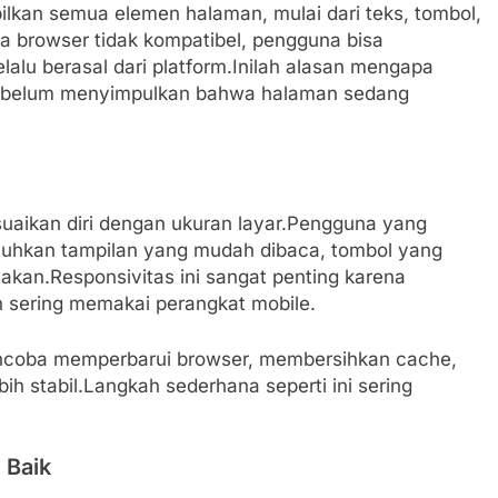
lkan semua elemen halaman, mulai dari teks, tombol,
ka browser tidak kompatibel, pengguna bisa
alu berasal dari platform.Inilah alasan mengapa
ebelum menyimpulkan bahwa halaman sedang
ikan diri dengan ukuran layar.Pengguna yang
uhkan tampilan yang mudah dibaca, tombol yang
akan.Responsivitas ini sangat penting karena
ih sering memakai perangkat mobile.
mencoba memperbarui browser, membersihkan cache,
ih stabil.Langkah sederhana seperti ini sering
 Baik