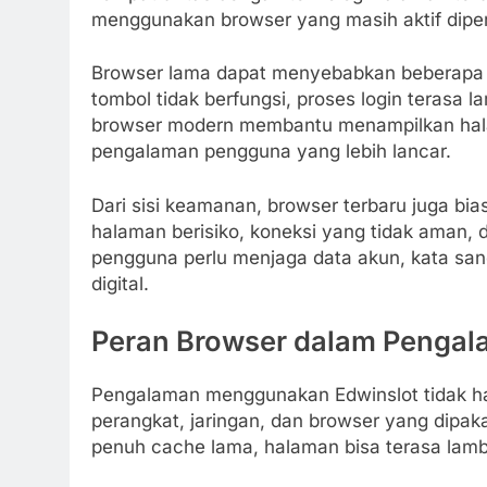
menggunakan browser yang masih aktif diperba
Browser lama dapat menyebabkan beberapa k
tombol tidak berfungsi, proses login terasa 
browser modern membantu menampilkan hala
pengalaman pengguna yang lebih lancar.
Dari sisi keamanan, browser terbaru juga bia
halaman berisiko, koneksi yang tidak aman, d
pengguna perlu menjaga data akun, kata sand
digital.
Peran Browser dalam Penga
Pengalaman menggunakan Edwinslot tidak hany
perangkat, jaringan, dan browser yang dipakai
penuh cache lama, halaman bisa terasa lamba