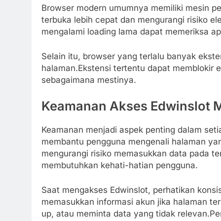
Browser modern umumnya memiliki mesin pem
terbuka lebih cepat dan mengurangi risiko e
mengalami loading lama dapat memeriksa ap
Selain itu, browser yang terlalu banyak eks
halaman.Ekstensi tertentu dapat memblokir 
sebagaimana mestinya.
Keamanan Akses Edwinslot M
Keamanan menjadi aspek penting dalam seti
membantu pengguna mengenali halaman yang
mengurangi risiko memasukkan data pada te
membutuhkan kehati-hatian pengguna.
Saat mengakses Edwinslot, perhatikan konsi
memasukkan informasi akun jika halaman terl
up, atau meminta data yang tidak relevan.Pe