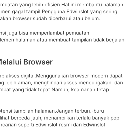
uatan yang lebih efisien.Hal ini membantu halaman
lemen gagal tampil.Pengguna Edwinslot yang sering
akah browser sudah diperbarui atau belum.
tensi juga bisa memperlambat pemuatan
elemen halaman atau membuat tampilan tidak berjalan
elalui Browser
ap akses digital.Menggunakan browser modern dapat
 lebih aman, menghindari akses mencurigakan, dan
mpat yang tidak tepat.Namun, keamanan tetap
stensi tampilan halaman.Jangan terburu-buru
ihat berbeda jauh, menampilkan terlalu banyak pop-
ncarian seperti Edwinslot resmi dan Edwinslot