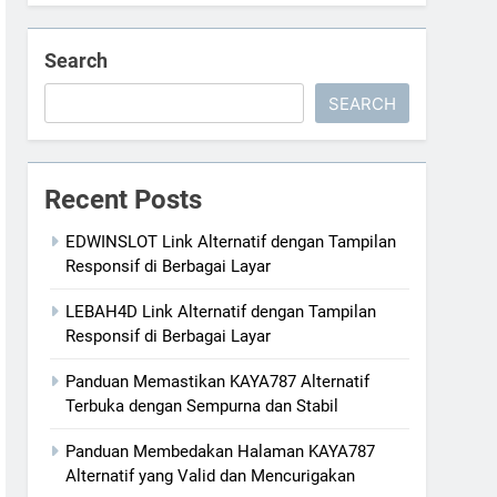
Search
SEARCH
Recent Posts
EDWINSLOT Link Alternatif dengan Tampilan
Responsif di Berbagai Layar
LEBAH4D Link Alternatif dengan Tampilan
Responsif di Berbagai Layar
Panduan Memastikan KAYA787 Alternatif
Terbuka dengan Sempurna dan Stabil
Panduan Membedakan Halaman KAYA787
Alternatif yang Valid dan Mencurigakan