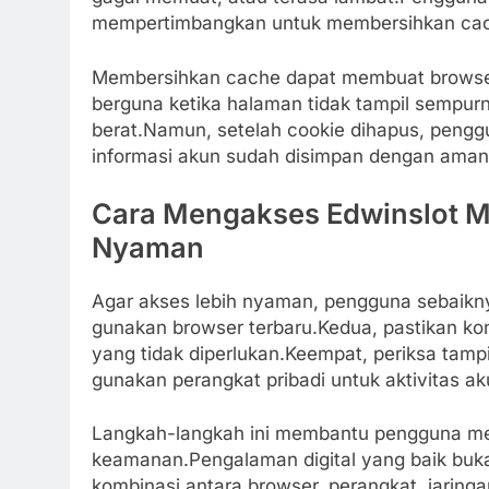
mempertimbangkan untuk membersihkan cach
Membersihkan cache dapat membuat browser
berguna ketika halaman tidak tampil sempur
berat.Namun, setelah cookie dihapus, penggu
informasi akun sudah disimpan dengan ama
Cara Mengakses Edwinslot M
Nyaman
Agar akses lebih nyaman, pengguna sebaikn
gunakan browser terbaru.Kedua, pastikan konek
yang tidak diperlukan.Keempat, periksa tam
gunakan perangkat pribadi untuk aktivitas ak
Langkah-langkah ini membantu pengguna men
keamanan.Pengalaman digital yang baik buka
kombinasi antara browser, perangkat, jaring