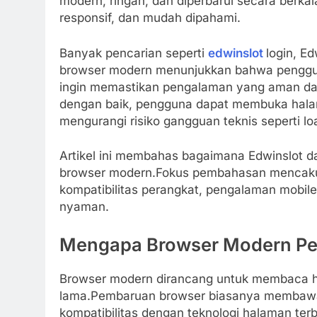
modern, ringan, dan diperbarui secara berkal
responsif, dan mudah dipahami.
Banyak pencarian seperti
edwinslot
login, Ed
browser modern menunjukkan bahwa pengguna
ingin memastikan pengalaman yang aman dan
dengan baik, pengguna dapat membuka halama
mengurangi risiko gangguan teknis seperti l
Artikel ini membahas bagaimana Edwinslot da
browser modern.Fokus pembahasan mencaku
kompatibilitas perangkat, pengalaman mobile
nyaman.
Mengapa Browser Modern Pen
Browser modern dirancang untuk membaca h
lama.Pembaruan browser biasanya membawa 
kompatibilitas dengan teknologi halaman ter