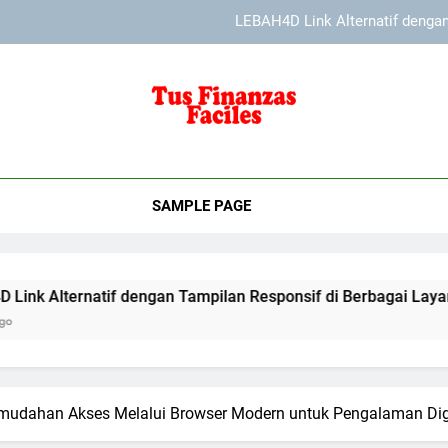
LEBAH4D Link Alternatif dengan
Panduan Memastikan KAYA787 Alternati
Panduan Membedakan Halaman KAYA787 Alt
 Finanzas Faciles
EDWINSLOT Link Alternatif dengan
Cara Mengatur Keuangan Dengan Mudah Di Tus Finanzas Facile
LEBAH4D Link Alternatif dengan
SAMPLE PAGE
Panduan Memastikan KAYA787 Alternati
Panduan Membedakan Halaman KAYA787 Alt
tif dengan Tampilan Responsif di Berbagai Layar
Pandu
3 Week
mudahan Akses Melalui Browser Modern untuk Pengalaman Digit