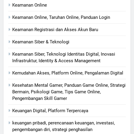
Keamanan Online
Keamanan Online, Taruhan Online, Panduan Login
Keamanan Registrasi dan Akses Akun Baru
Keamanan Siber & Teknologi
Keamanan Siber, Teknologi Identitas Digital, Inovasi
Infrastruktur, Identity & Access Management
Kemudahan Akses, Platform Online, Pengalaman Digital
Kesehatan Mental Gamer, Panduan Game Online, Strategi
Bermain, Psikologi Game, Tips Game Online,
Pengembangan Skill Gamer
Keuangan Digital, Platform Terpercaya
keuangan pribadi, perencanaan keuangan, investasi,
pengembangan diri, strategi penghasilan