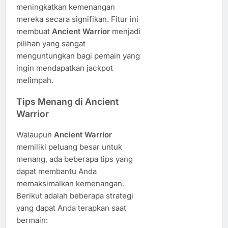
meningkatkan kemenangan
mereka secara signifikan. Fitur ini
membuat
Ancient Warrior
menjadi
pilihan yang sangat
menguntungkan bagi pemain yang
ingin mendapatkan jackpot
melimpah.
Tips Menang di Ancient
Warrior
Walaupun
Ancient Warrior
memiliki peluang besar untuk
menang, ada beberapa tips yang
dapat membantu Anda
memaksimalkan kemenangan.
Berikut adalah beberapa strategi
yang dapat Anda terapkan saat
bermain: