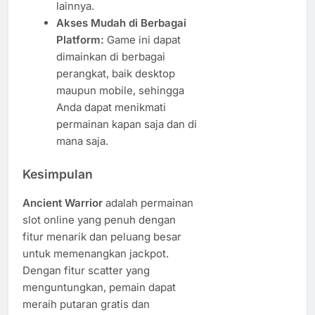
lainnya.
Akses Mudah di Berbagai
Platform:
Game ini dapat
dimainkan di berbagai
perangkat, baik desktop
maupun mobile, sehingga
Anda dapat menikmati
permainan kapan saja dan di
mana saja.
Kesimpulan
Ancient Warrior
adalah permainan
slot online yang penuh dengan
fitur menarik dan peluang besar
untuk memenangkan jackpot.
Dengan fitur scatter yang
menguntungkan, pemain dapat
meraih putaran gratis dan