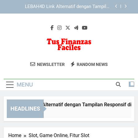
Skip
Panduan Memastikan KAYA787 Alternatif Terbuka
to
dengan Sempurna dan Stabil
content
Panduan Membedakan Halaman KAYA787
Alternatif yang Valid dan Mencurigakan
EDWINSLOT Link Alternatif dengan Tampilan
Responsif di Berbagai Layar
LEBAH4D Link Alternatif dengan Tampilan
Responsif di Berbagai Layar
Tus Finanzas
Pelajari Cara Mengatur Keuangan
Panduan Memastikan KAYA787 Alternatif Terbuka
NEWSLETTER
RANDOM NEWS
dengan Sempurna dan Stabil
Faciles
Dengan Mudah Di Tus Finanzas Faciles.
Panduan Membedakan Halaman KAYA787
Tips Dan Panduan Keuangan Untuk
Alternatif yang Valid dan Mencurigakan
MENU
Semua Orang.
WINSLOT Link Alternatif dengan Tampilan Responsif di Berba
HEADLINES
Weeks Ago
Home
Slot, Game Online, Fitur Slot