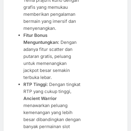
Tema prajurit kuno dengan
grafis yang memukau
memberikan pengalaman
bermain yang imersif dan
menyenangkan.
Fitur Bonus
Menguntungkan:
Dengan
adanya fitur scatter dan
putaran gratis, peluang
untuk memenangkan
jackpot besar semakin
terbuka lebar.
RTP Tinggi:
Dengan tingkat
RTP yang cukup tinggi,
Ancient Warrior
menawarkan peluang
kemenangan yang lebih
besar dibandingkan dengan
banyak permainan slot