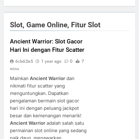
Slot, Game Online, Fitur Slot
Ancient Warrior: Slot Gacor
Hari Ini dengan Fitur Scatter
6cb62e5
1 year ago
0
7
mins
Mainkan
Ancient Warrior
dan
nikmati fitur scatter yang
menguntungkan. Dapatkan
pengalaman bermain slot gacor
hari ini dengan peluang jackpot
besar dan kemenangan menarik!
Ancient Warrior
adalah salah satu
permainan slot online yang sedang
naik daun, menawarkan