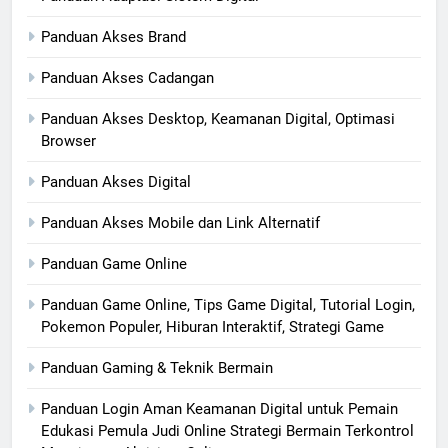
Panduan Akses Brand
Panduan Akses Cadangan
Panduan Akses Desktop, Keamanan Digital, Optimasi
Browser
Panduan Akses Digital
Panduan Akses Mobile dan Link Alternatif
Panduan Game Online
Panduan Game Online, Tips Game Digital, Tutorial Login,
Pokemon Populer, Hiburan Interaktif, Strategi Game
Panduan Gaming & Teknik Bermain
Panduan Login Aman Keamanan Digital untuk Pemain
Edukasi Pemula Judi Online Strategi Bermain Terkontrol