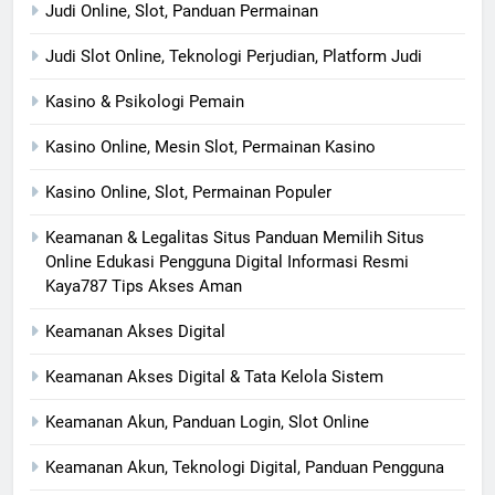
Judi Online, Slot, Panduan Permainan
Judi Slot Online, Teknologi Perjudian, Platform Judi
Kasino & Psikologi Pemain
Kasino Online, Mesin Slot, Permainan Kasino
Kasino Online, Slot, Permainan Populer
Keamanan & Legalitas Situs Panduan Memilih Situs
Online Edukasi Pengguna Digital Informasi Resmi
Kaya787 Tips Akses Aman
Keamanan Akses Digital
Keamanan Akses Digital & Tata Kelola Sistem
Keamanan Akun, Panduan Login, Slot Online
Keamanan Akun, Teknologi Digital, Panduan Pengguna