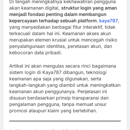
Di tengah meningkatnya kekhawatiran pengguna
akan keamanan digital,
struktur login yang aman
menjadi fondasi penting dalam membangun
kepercayaan terhadap sebuah platform
.
kaya787
,
yang menyediakan berbagai fitur interaktif, tidak
terkecuali dalam hal ini. Keamanan akses akun
merupakan elemen krusial untuk mencegah risiko
penyalahgunaan identitas, peretasan akun, dan
kebocoran data pribadi.
Artikel ini akan mengulas secara rinci bagaimana
sistem login di Kaya787 dibangun, teknologi
keamanan apa saja yang digunakan, serta
langkah-langkah yang diambil untuk meningkatkan
keamanan akun penggunanya. Penjelasan ini
disusun berdasarkan prinsip transparansi dan
pengalaman pengguna, tanpa memuat unsur
promosi ataupun klaim yang berlebihan.