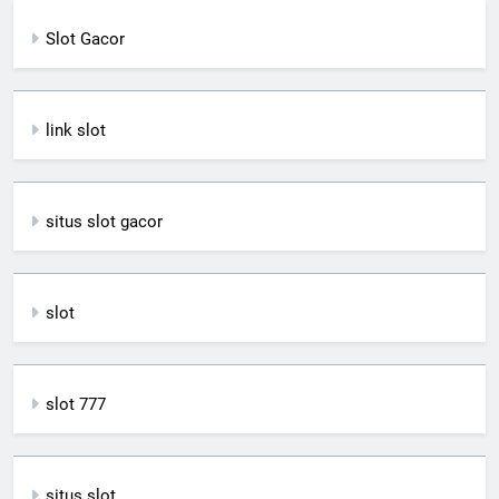
Slot Gacor
link slot
situs slot gacor
slot
slot 777
situs slot