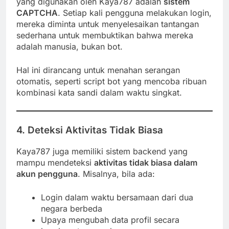
yang digunakan oleh Kaya787 adalah
sistem
CAPTCHA
. Setiap kali pengguna melakukan login,
mereka diminta untuk menyelesaikan tantangan
sederhana untuk membuktikan bahwa mereka
adalah manusia, bukan bot.
Hal ini dirancang untuk menahan serangan
otomatis, seperti script bot yang mencoba ribuan
kombinasi kata sandi dalam waktu singkat.
4. Deteksi Aktivitas Tidak Biasa
Kaya787 juga memiliki sistem backend yang
mampu mendeteksi
aktivitas tidak biasa dalam
akun pengguna
. Misalnya, bila ada:
Login dalam waktu bersamaan dari dua
negara berbeda
Upaya mengubah data profil secara