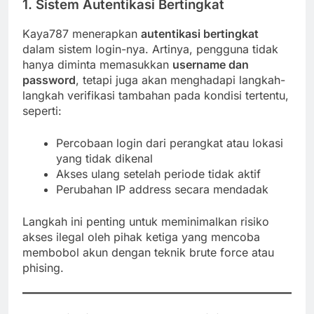
1. Sistem Autentikasi Bertingkat
Kaya787 menerapkan
autentikasi bertingkat
dalam sistem login-nya. Artinya, pengguna tidak
hanya diminta memasukkan
username dan
password
, tetapi juga akan menghadapi langkah-
langkah verifikasi tambahan pada kondisi tertentu,
seperti:
Percobaan login dari perangkat atau lokasi
yang tidak dikenal
Akses ulang setelah periode tidak aktif
Perubahan IP address secara mendadak
Langkah ini penting untuk meminimalkan risiko
akses ilegal oleh pihak ketiga yang mencoba
membobol akun dengan teknik brute force atau
phising.