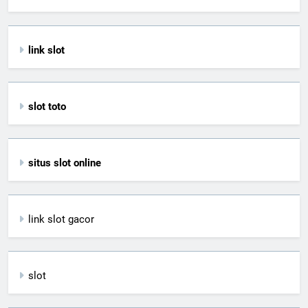
link slot
slot toto
situs slot online
link slot gacor
slot