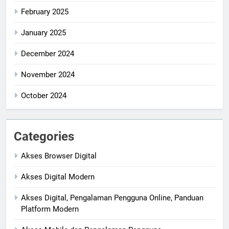
February 2025
January 2025
December 2024
November 2024
October 2024
Categories
Akses Browser Digital
Akses Digital Modern
Akses Digital, Pengalaman Pengguna Online, Panduan
Platform Modern