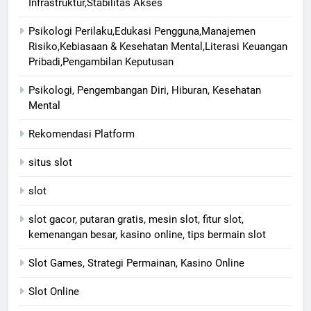
Infrastruktur,Stabilitas Akses
Psikologi Perilaku,Edukasi Pengguna,Manajemen
Risiko,Kebiasaan & Kesehatan Mental,Literasi Keuangan
Pribadi,Pengambilan Keputusan
Psikologi, Pengembangan Diri, Hiburan, Kesehatan
Mental
Rekomendasi Platform
situs slot
slot
slot gacor, putaran gratis, mesin slot, fitur slot,
kemenangan besar, kasino online, tips bermain slot
Slot Games, Strategi Permainan, Kasino Online
Slot Online