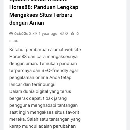
Horas88: Panduan Lengkap
Mengakses Situs Terbaru
dengan Aman
6cb62e5
1 year ago
0
6
mins
Ketahui pembaruan alamat website
Horas88 dan cara mengaksesnya
dengan aman. Temukan panduan
terpercaya dan SEO-friendly agar
pengalaman online Anda tetap
lancar dan terlindungi.
Dalam dunia digital yang terus
bergerak cepat, tidak jarang
pengguna menghadapi tantangan
saat ingin mengakses situs favorit
mereka. Salah satu tantangan yang
kerap muncul adalah
perubahan