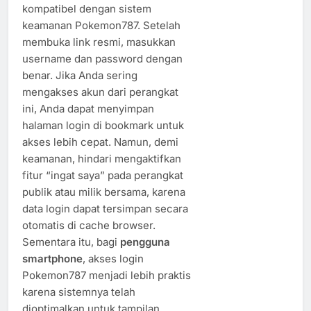
kompatibel dengan sistem
keamanan Pokemon787. Setelah
membuka link resmi, masukkan
username dan password dengan
benar. Jika Anda sering
mengakses akun dari perangkat
ini, Anda dapat menyimpan
halaman login di bookmark untuk
akses lebih cepat. Namun, demi
keamanan, hindari mengaktifkan
fitur “ingat saya” pada perangkat
publik atau milik bersama, karena
data login dapat tersimpan secara
otomatis di cache browser.
Sementara itu, bagi
pengguna
smartphone
, akses login
Pokemon787 menjadi lebih praktis
karena sistemnya telah
dioptimalkan untuk tampilan