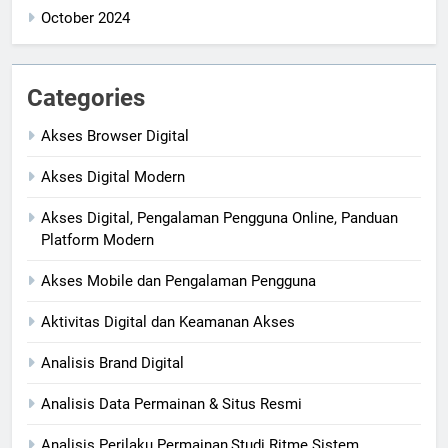
October 2024
Categories
Akses Browser Digital
Akses Digital Modern
Akses Digital, Pengalaman Pengguna Online, Panduan
Platform Modern
Akses Mobile dan Pengalaman Pengguna
Aktivitas Digital dan Keamanan Akses
Analisis Brand Digital
Analisis Data Permainan & Situs Resmi
Analisis Perilaku Permainan,Studi Ritme Sistem