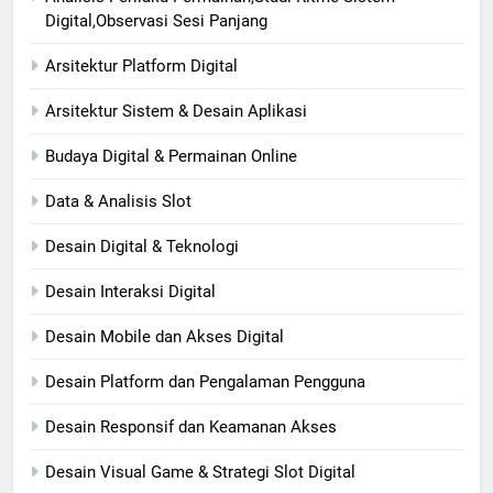
Digital,Observasi Sesi Panjang
Arsitektur Platform Digital
Arsitektur Sistem & Desain Aplikasi
Budaya Digital & Permainan Online
Data & Analisis Slot
Desain Digital & Teknologi
Desain Interaksi Digital
Desain Mobile dan Akses Digital
Desain Platform dan Pengalaman Pengguna
Desain Responsif dan Keamanan Akses
Desain Visual Game & Strategi Slot Digital