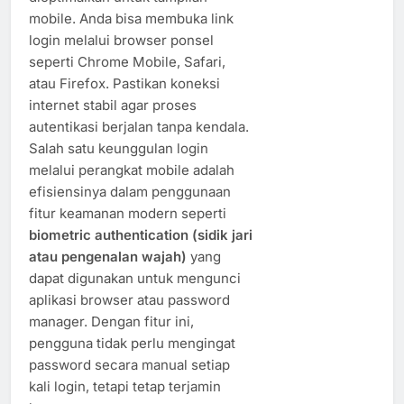
mobile. Anda bisa membuka link
login melalui browser ponsel
seperti Chrome Mobile, Safari,
atau Firefox. Pastikan koneksi
internet stabil agar proses
autentikasi berjalan tanpa kendala.
Salah satu keunggulan login
melalui perangkat mobile adalah
efisiensinya dalam penggunaan
fitur keamanan modern seperti
biometric authentication (sidik jari
atau pengenalan wajah)
yang
dapat digunakan untuk mengunci
aplikasi browser atau password
manager. Dengan fitur ini,
pengguna tidak perlu mengingat
password secara manual setiap
kali login, tetapi tetap terjamin