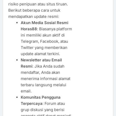
risiko penipuan atau situs tiruan.
Berikut beberapa cara untuk
mendapatkan update resmi:
Akun Media Sosial Resmi
Horas88
: Biasanya platform
ini memiliki akun aktif di
Telegram, Facebook, atau
Twitter yang memberikan
update alamat terkini.
Newsletter atau Email
Resmi
: Jika Anda sudah
mendaftar, Anda akan
menerima informasi alamat
terbaru langsung melalui
email.
Komunitas Pengguna
Terpercaya
: Forum atau
grup diskusi yang berisi
anggota aktif dapat menjadi