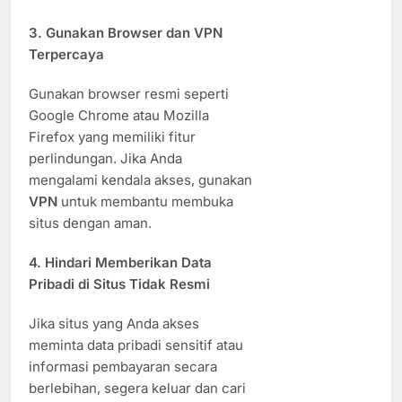
3.
Gunakan Browser dan VPN
Terpercaya
Gunakan browser resmi seperti
Google Chrome atau Mozilla
Firefox yang memiliki fitur
perlindungan. Jika Anda
mengalami kendala akses, gunakan
VPN
untuk membantu membuka
situs dengan aman.
4.
Hindari Memberikan Data
Pribadi di Situs Tidak Resmi
Jika situs yang Anda akses
meminta data pribadi sensitif atau
informasi pembayaran secara
berlebihan, segera keluar dan cari