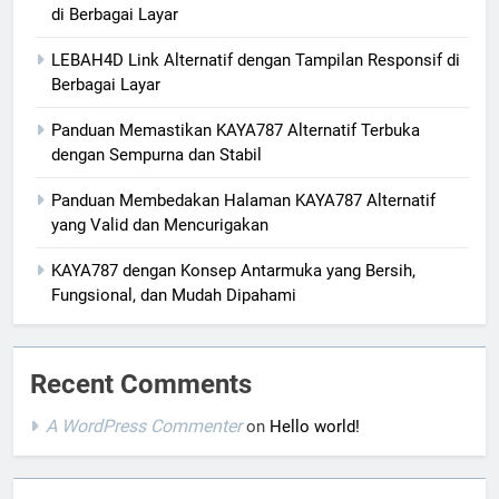
di Berbagai Layar
LEBAH4D Link Alternatif dengan Tampilan Responsif di
Berbagai Layar
Panduan Memastikan KAYA787 Alternatif Terbuka
dengan Sempurna dan Stabil
Panduan Membedakan Halaman KAYA787 Alternatif
yang Valid dan Mencurigakan
KAYA787 dengan Konsep Antarmuka yang Bersih,
Fungsional, dan Mudah Dipahami
Recent Comments
A WordPress Commenter
on
Hello world!