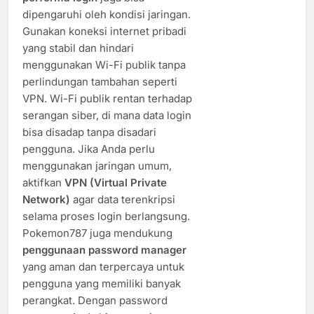
dipengaruhi oleh kondisi jaringan.
Gunakan koneksi internet pribadi
yang stabil dan hindari
menggunakan Wi-Fi publik tanpa
perlindungan tambahan seperti
VPN. Wi-Fi publik rentan terhadap
serangan siber, di mana data login
bisa disadap tanpa disadari
pengguna. Jika Anda perlu
menggunakan jaringan umum,
aktifkan
VPN (Virtual Private
Network)
agar data terenkripsi
selama proses login berlangsung.
Pokemon787 juga mendukung
penggunaan password manager
yang aman dan terpercaya untuk
pengguna yang memiliki banyak
perangkat. Dengan password