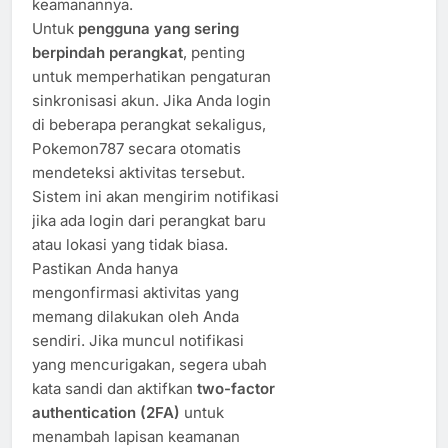
keamanannya.
Untuk
pengguna yang sering
berpindah perangkat
, penting
untuk memperhatikan pengaturan
sinkronisasi akun. Jika Anda login
di beberapa perangkat sekaligus,
Pokemon787 secara otomatis
mendeteksi aktivitas tersebut.
Sistem ini akan mengirim notifikasi
jika ada login dari perangkat baru
atau lokasi yang tidak biasa.
Pastikan Anda hanya
mengonfirmasi aktivitas yang
memang dilakukan oleh Anda
sendiri. Jika muncul notifikasi
yang mencurigakan, segera ubah
kata sandi dan aktifkan
two-factor
authentication (2FA)
untuk
menambah lapisan keamanan