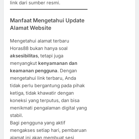
link dari sumber resmi.
Manfaat Mengetahui Update
Alamat Website
Mengetahui alamat terbaru
Horas88 bukan hanya soal
aksesibilitas
, tetapi juga
menyangkut
kenyamanan dan
keamanan pengguna
. Dengan
mengetahui link terbaru, Anda
tidak perlu bergantung pada pihak
ketiga, tidak khawatir dengan
koneksi yang terputus, dan bisa
menikmati pengalaman digital yang
stabil.
Bagi pengguna yang aktif
mengakses setiap hari, pembaruan
alamat ini akan membuat sesi