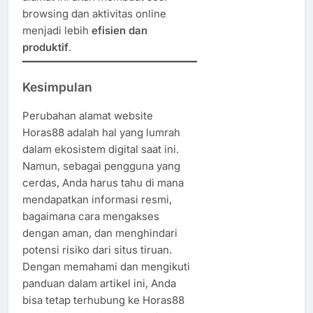
browsing dan aktivitas online
menjadi lebih
efisien dan
produktif
.
Kesimpulan
Perubahan alamat website
Horas88 adalah hal yang lumrah
dalam ekosistem digital saat ini.
Namun, sebagai pengguna yang
cerdas, Anda harus tahu di mana
mendapatkan informasi resmi,
bagaimana cara mengakses
dengan aman, dan menghindari
potensi risiko dari situs tiruan.
Dengan memahami dan mengikuti
panduan dalam artikel ini, Anda
bisa tetap terhubung ke Horas88