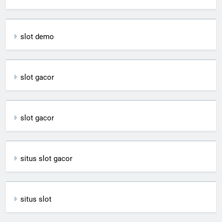
slot demo
slot gacor
slot gacor
situs slot gacor
situs slot