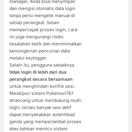
manager, Anda bisa menyimpan
dan mengisi otomatis data login
tanpa perlu mengetik manual di
setiap perangkat. Selain
mempercepat proses login, cara
ini juga mengurangi risiko
kesalahan ketik dan meminimalkan
kemungkinan pencurian data
melalui keylogger.
Selain itu, pengguna sebaiknya
tidak login di lebih dari dua
perangkat secara bersamaan
untuk menghindari konflik sesi.
Meskipun sistem Pokemon787
dirancang untuk mendukung multi-
login, terlalu banyak sesi aktif
dapat menyebabkan autentikasi
ganda yang memperlambat proses
atau bahkan memicu sistem