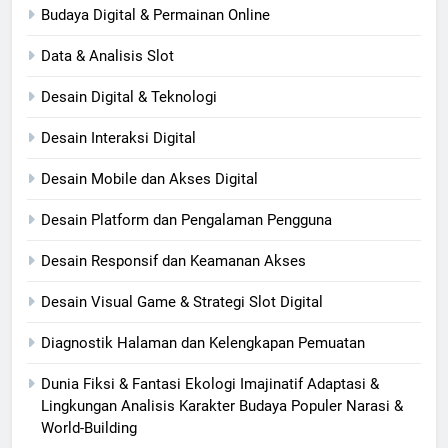
Budaya Digital & Permainan Online
Data & Analisis Slot
Desain Digital & Teknologi
Desain Interaksi Digital
Desain Mobile dan Akses Digital
Desain Platform dan Pengalaman Pengguna
Desain Responsif dan Keamanan Akses
Desain Visual Game & Strategi Slot Digital
Diagnostik Halaman dan Kelengkapan Pemuatan
Dunia Fiksi & Fantasi Ekologi Imajinatif Adaptasi &
Lingkungan Analisis Karakter Budaya Populer Narasi &
World-Building