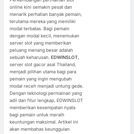
online kini semakin pesat dan
menarik perhatian banyak pemain,
terutama mereka yang memiliki
modal terbatas. Bagi pemain
dengan modal kecil, menemukan
server slot yang memberikan
peluang menang besar adalah
sebuah keharusan.
EDWINSLOT
,
server slot gacor asal Thailand,
menjadi pilihan utama bagi para
pemain yang ingin mengubah
modal receh menjadi untung gede.
Dengan teknologi permainan yang
adil dan fitur lengkap, EDWINSLOT
memberikan kesempatan nyata
bagi pemain untuk meraih
keuntungan maksimal. Artikel ini
akan membahas keunggulan