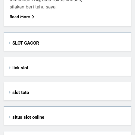
silakan beri tahu saya!
Read More
SLOT GACOR
link slot
slot toto
situs slot online