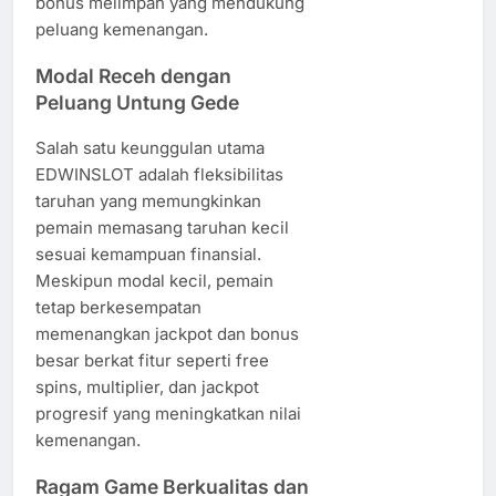
bonus melimpah yang mendukung
peluang kemenangan.
Modal Receh dengan
Peluang Untung Gede
Salah satu keunggulan utama
EDWINSLOT adalah fleksibilitas
taruhan yang memungkinkan
pemain memasang taruhan kecil
sesuai kemampuan finansial.
Meskipun modal kecil, pemain
tetap berkesempatan
memenangkan jackpot dan bonus
besar berkat fitur seperti free
spins, multiplier, dan jackpot
progresif yang meningkatkan nilai
kemenangan.
Ragam Game Berkualitas dan