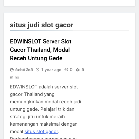
situs judi slot gacor
EDWINSLOT Server Slot
Gacor Thailand, Modal
Receh Untung Gede
6cb62e5
1 year ago
0
5
mins
EDWINSLOT adalah server slot
gacor Thailand yang
memungkinkan modal receh jadi
untung gede. Pelajari trik dan
strategi jitu untuk meraih
kemenangan maksimal dengan
modal
situs slot gacor
.
Perkembangan permainan slot