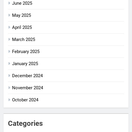
June 2025
May 2025
April 2025
March 2025
February 2025
January 2025
December 2024
November 2024
October 2024
Categories