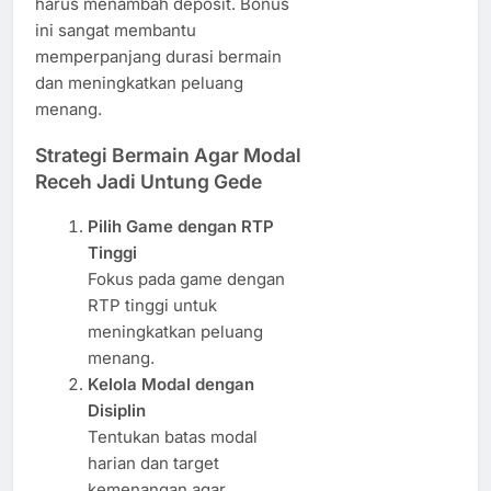
harus menambah deposit. Bonus
ini sangat membantu
memperpanjang durasi bermain
dan meningkatkan peluang
menang.
Strategi Bermain Agar Modal
Receh Jadi Untung Gede
Pilih Game dengan RTP
Tinggi
Fokus pada game dengan
RTP tinggi untuk
meningkatkan peluang
menang.
Kelola Modal dengan
Disiplin
Tentukan batas modal
harian dan target
kemenangan agar