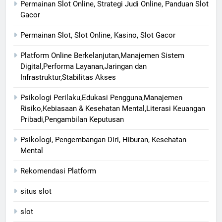
Permainan Slot Online, Strategi Judi Online, Panduan Slot
Gacor
Permainan Slot, Slot Online, Kasino, Slot Gacor
Platform Online Berkelanjutan,Manajemen Sistem
Digital,Performa Layanan,Jaringan dan
Infrastruktur,Stabilitas Akses
Psikologi Perilaku,Edukasi Pengguna,Manajemen
Risiko,Kebiasaan & Kesehatan Mental,Literasi Keuangan
Pribadi,Pengambilan Keputusan
Psikologi, Pengembangan Diri, Hiburan, Kesehatan
Mental
Rekomendasi Platform
situs slot
slot