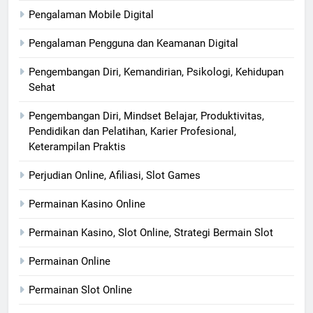
Pengalaman Mobile Digital
Pengalaman Pengguna dan Keamanan Digital
Pengembangan Diri, Kemandirian, Psikologi, Kehidupan
Sehat
Pengembangan Diri, Mindset Belajar, Produktivitas,
Pendidikan dan Pelatihan, Karier Profesional,
Keterampilan Praktis
Perjudian Online, Afiliasi, Slot Games
Permainan Kasino Online
Permainan Kasino, Slot Online, Strategi Bermain Slot
Permainan Online
Permainan Slot Online