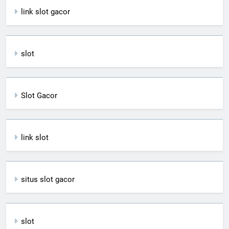
link slot gacor
slot
Slot Gacor
link slot
situs slot gacor
slot