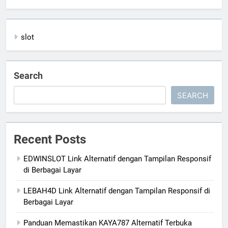
slot
Search
SEARCH
Recent Posts
EDWINSLOT Link Alternatif dengan Tampilan Responsif
di Berbagai Layar
LEBAH4D Link Alternatif dengan Tampilan Responsif di
Berbagai Layar
Panduan Memastikan KAYA787 Alternatif Terbuka