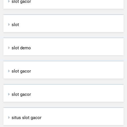
slot gacor
slot
slot demo
slot gacor
slot gacor
situs slot gacor