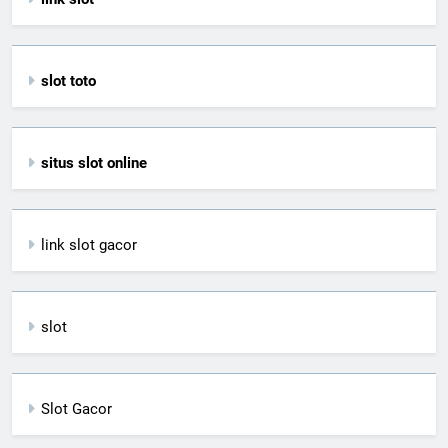
slot toto
situs slot online
link slot gacor
slot
Slot Gacor