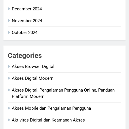
December 2024
November 2024
October 2024
Categories
Akses Browser Digital
Akses Digital Modern
Akses Digital, Pengalaman Pengguna Online, Panduan
Platform Modern
Akses Mobile dan Pengalaman Pengguna
Aktivitas Digital dan Keamanan Akses