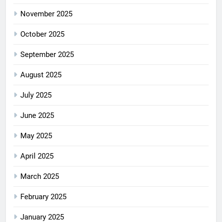
November 2025
October 2025
September 2025
August 2025
July 2025
June 2025
May 2025
April 2025
March 2025
February 2025
January 2025