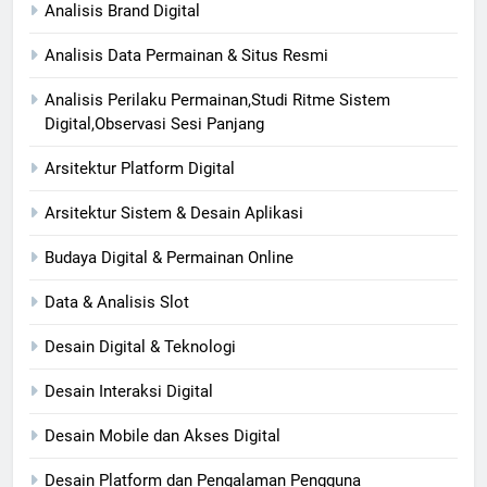
Analisis Brand Digital
Analisis Data Permainan & Situs Resmi
Analisis Perilaku Permainan,Studi Ritme Sistem
Digital,Observasi Sesi Panjang
Arsitektur Platform Digital
Arsitektur Sistem & Desain Aplikasi
Budaya Digital & Permainan Online
Data & Analisis Slot
Desain Digital & Teknologi
Desain Interaksi Digital
Desain Mobile dan Akses Digital
Desain Platform dan Pengalaman Pengguna