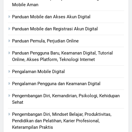
Mobile Aman
Panduan Mobile dan Akses Akun Digital
Panduan Mobile dan Registrasi Akun Digital
Panduan Pemula, Perjudian Online
Panduan Pengguna Baru, Keamanan Digital, Tutorial
Online, Akses Platform, Teknologi Internet
Pengalaman Mobile Digital
Pengalaman Pengguna dan Keamanan Digital
Pengembangan Diri, Kemandirian, Psikologi, Kehidupan
Sehat
Pengembangan Diri, Mindset Belajar, Produktivitas,
Pendidikan dan Pelatihan, Karier Profesional,
Keterampilan Praktis