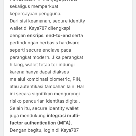
sekaligus memperkuat
kepercayaan pengguna.
Dari sisi keamanan, secure identity
wallet di Kaya787 dilengkapi
dengan
enkripsi end-to-end
serta
perlindungan berbasis hardware
seperti secure enclave pada
perangkat modern. Jika perangkat
hilang, wallet tetap terlindungi
karena hanya dapat diakses
melalui kombinasi biometric, PIN,
atau autentikasi tambahan lain. Hal
ini secara signifikan mengurangi
risiko pencurian identitas digital.
Selain itu, secure identity wallet
juga mendukung
integrasi multi-
factor authentication (MFA)
.
Dengan begitu, login di Kaya787