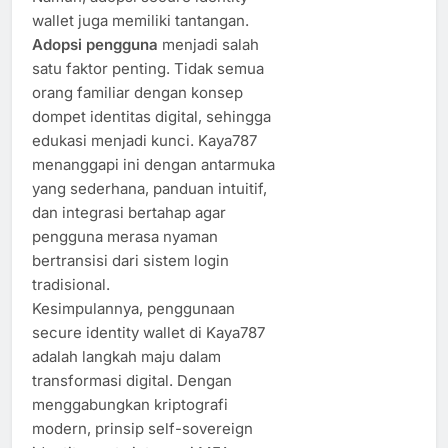
wallet juga memiliki tantangan.
Adopsi pengguna
menjadi salah
satu faktor penting. Tidak semua
orang familiar dengan konsep
dompet identitas digital, sehingga
edukasi menjadi kunci. Kaya787
menanggapi ini dengan antarmuka
yang sederhana, panduan intuitif,
dan integrasi bertahap agar
pengguna merasa nyaman
bertransisi dari sistem login
tradisional.
Kesimpulannya, penggunaan
secure identity wallet di Kaya787
adalah langkah maju dalam
transformasi digital. Dengan
menggabungkan kriptografi
modern, prinsip self-sovereign