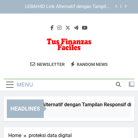
Skip
Panduan Memastikan KAYA787 Alternatif Terbuka
to
dengan Sempurna dan Stabil
content
Panduan Membedakan Halaman KAYA787
Alternatif yang Valid dan Mencurigakan
EDWINSLOT Link Alternatif dengan Tampilan
Responsif di Berbagai Layar
LEBAH4D Link Alternatif dengan Tampilan
Responsif di Berbagai Layar
Tus Finanzas
Pelajari Cara Mengatur Keuangan
Panduan Memastikan KAYA787 Alternatif Terbuka
NEWSLETTER
RANDOM NEWS
dengan Sempurna dan Stabil
Faciles
Dengan Mudah Di Tus Finanzas Faciles.
Panduan Membedakan Halaman KAYA787
Tips Dan Panduan Keuangan Untuk
Alternatif yang Valid dan Mencurigakan
MENU
Semua Orang.
WINSLOT Link Alternatif dengan Tampilan Responsif di Berba
HEADLINES
Weeks Ago
Home
proteksi data digital