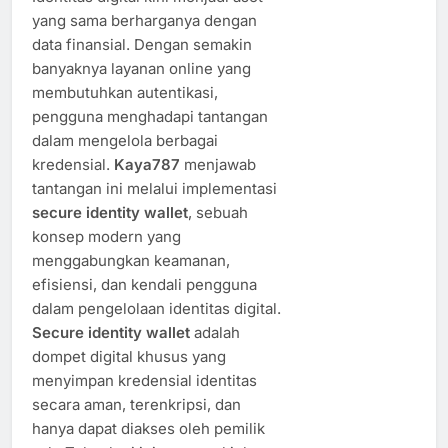
yang sama berharganya dengan
data finansial. Dengan semakin
banyaknya layanan online yang
membutuhkan autentikasi,
pengguna menghadapi tantangan
dalam mengelola berbagai
kredensial.
Kaya787
menjawab
tantangan ini melalui implementasi
secure identity wallet
, sebuah
konsep modern yang
menggabungkan keamanan,
efisiensi, dan kendali pengguna
dalam pengelolaan identitas digital.
Secure identity wallet
adalah
dompet digital khusus yang
menyimpan kredensial identitas
secara aman, terenkripsi, dan
hanya dapat diakses oleh pemilik