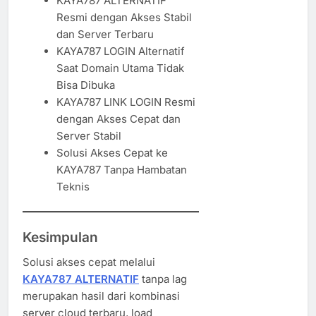
KAYA787 ALTERNATIF
Resmi dengan Akses Stabil
dan Server Terbaru
KAYA787 LOGIN Alternatif
Saat Domain Utama Tidak
Bisa Dibuka
KAYA787 LINK LOGIN Resmi
dengan Akses Cepat dan
Server Stabil
Solusi Akses Cepat ke
KAYA787 Tanpa Hambatan
Teknis
Kesimpulan
Solusi akses cepat melalui
KAYA787 ALTERNATIF
tanpa lag
merupakan hasil dari kombinasi
server cloud terbaru, load