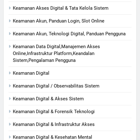
Keamanan Akses Digital & Tata Kelola Sistem
Keamanan Akun, Panduan Login, Slot Online
Keamanan Akun, Teknologi Digital, Panduan Pengguna
Keamanan Data Digital,Manajemen Akses
Online,Infrastruktur Platform,Keandalan
Sistem,Pengalaman Pengguna
Keamanan Digital
Keamanan Digital / Observabilitas Sistem
Keamanan Digital & Akses Sistem
Keamanan Digital & Forensik Teknologi
Keamanan Digital & Infrastruktur Akses
Keamanan Digital & Kesehatan Mental