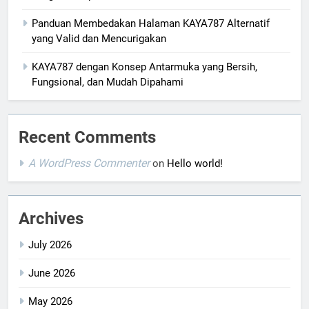
Panduan Membedakan Halaman KAYA787 Alternatif
yang Valid dan Mencurigakan
KAYA787 dengan Konsep Antarmuka yang Bersih,
Fungsional, dan Mudah Dipahami
Recent Comments
A WordPress Commenter
on
Hello world!
Archives
July 2026
June 2026
May 2026