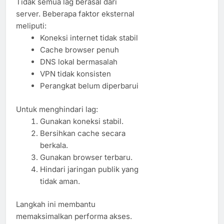
Tidak semua lag berasal dari
server. Beberapa faktor eksternal
meliputi:
Koneksi internet tidak stabil
Cache browser penuh
DNS lokal bermasalah
VPN tidak konsisten
Perangkat belum diperbarui
Untuk menghindari lag:
Gunakan koneksi stabil.
Bersihkan cache secara
berkala.
Gunakan browser terbaru.
Hindari jaringan publik yang
tidak aman.
Langkah ini membantu
memaksimalkan performa akses.