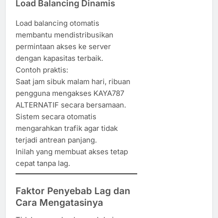
Load Balancing Dinamis
Load balancing otomatis
membantu mendistribusikan
permintaan akses ke server
dengan kapasitas terbaik.
Contoh praktis:
Saat jam sibuk malam hari, ribuan
pengguna mengakses KAYA787
ALTERNATIF secara bersamaan.
Sistem secara otomatis
mengarahkan trafik agar tidak
terjadi antrean panjang.
Inilah yang membuat akses tetap
cepat tanpa lag.
Faktor Penyebab Lag dan
Cara Mengatasinya