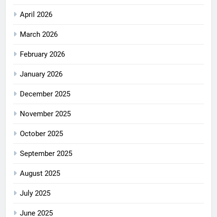
April 2026
March 2026
February 2026
January 2026
December 2025
November 2025
October 2025
September 2025
August 2025
July 2025
June 2025