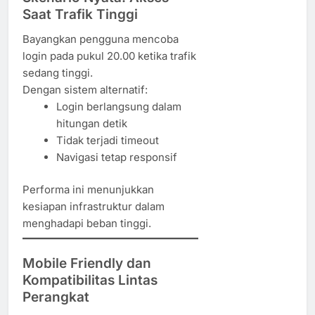
Saat Trafik Tinggi
Bayangkan pengguna mencoba
login pada pukul 20.00 ketika trafik
sedang tinggi.
Dengan sistem alternatif:
Login berlangsung dalam
hitungan detik
Tidak terjadi timeout
Navigasi tetap responsif
Performa ini menunjukkan
kesiapan infrastruktur dalam
menghadapi beban tinggi.
Mobile Friendly dan
Kompatibilitas Lintas
Perangkat