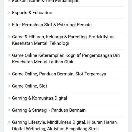
Edukasi Game & Tren Petualangan
Esports & Education
Fitur Permainan Slot & Psikologi Pemain
Game & Hiburan, Keluarga & Parenting, Produktivitas,
Kesehatan Mental, Teknologi
Game Online Keterampilan Kognitif Pengembangan Diri
Kesehatan Mental Latihan Otak
Game Online, Panduan Bermain, Slot Terpercaya
Game Online, Slot
Gaming & Komunitas Digital
Gaming & Strategi • Panduan Bermain
Gaming Lifestyle, Mindfulness Digital, Hiburan Harian,
Digital Wellbeing, Aktivitas Penghilang Stres