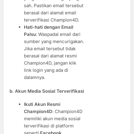
sah. Pastikan email tersebut
berasal dari alamat email
terverifikasi Champion4D.
Hati-hati dengan Email
Palsu
: Waspadai email dari
sumber yang mencurigakan.
Jika email tersebut tidak
berasal dari alamat resmi
Champion4D, jangan klik
link login yang ada di
dalamnya.
b.
Akun Media Sosial Terverifikasi
Ikuti Akun Resmi
Champion4D
: Champion4D
memiliki akun media sosial
terverifikasi di platform
seperti
Facebook
,