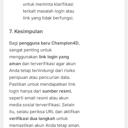
untuk meminta klarifikasi
terkait masalah login atau
link yang tidak berfungsi.
7.
Kesimpulan
Bagi
pengguna baru Champion4D
,
sangat penting untuk
menggunakan
link login yang
aman
dan terverifikasi agar akun
Anda tetap terlindungi dari risiko
penipuan atau pencurian data.
Pastikan untuk mendapatkan link
login hanya dari
sumber resmi
,
seperti email resmi atau akun
media sosial terverifikasi. Selain
itu, selalu periksa URL dan aktifkan
verifikasi dua langkah
untuk
memastikan akun Anda tetap aman.