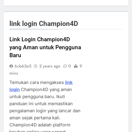
link login Champion4D
Link Login Champion4D
yang Aman untuk Pengguna
Baru
6cb62e5
2 years ago
0
9
mins
Temukan cara mengakses
link
login
Champion4D yang aman
untuk pengguna baru. Ikuti
panduan ini untuk memastikan
pengalaman login yang lancar dan
aman sejak pertama kali.
Champion4D adalah platform
taruhan online yang sangat