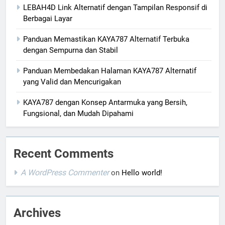
LEBAH4D Link Alternatif dengan Tampilan Responsif di
Berbagai Layar
Panduan Memastikan KAYA787 Alternatif Terbuka
dengan Sempurna dan Stabil
Panduan Membedakan Halaman KAYA787 Alternatif
yang Valid dan Mencurigakan
KAYA787 dengan Konsep Antarmuka yang Bersih,
Fungsional, dan Mudah Dipahami
Recent Comments
A WordPress Commenter
on
Hello world!
Archives