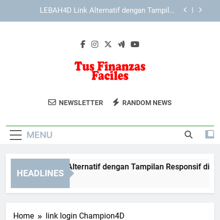
Skip
Panduan Memastikan KAYA787 Alternatif Terbuka
to
dengan Sempurna dan Stabil
content
Panduan Membedakan Halaman KAYA787
Alternatif yang Valid dan Mencurigakan
EDWINSLOT Link Alternatif dengan Tampilan
Responsif di Berbagai Layar
LEBAH4D Link Alternatif dengan Tampilan
Responsif di Berbagai Layar
Tus Finanzas
Pelajari Cara Mengatur Keuangan
Panduan Memastikan KAYA787 Alternatif Terbuka
NEWSLETTER
RANDOM NEWS
dengan Sempurna dan Stabil
Faciles
Dengan Mudah Di Tus Finanzas Faciles.
Panduan Membedakan Halaman KAYA787
Tips Dan Panduan Keuangan Untuk
Alternatif yang Valid dan Mencurigakan
MENU
Semua Orang.
WINSLOT Link Alternatif dengan Tampilan Responsif di Berba
HEADLINES
Weeks Ago
Home
link login Champion4D