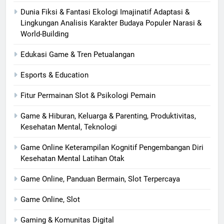
Dunia Fiksi & Fantasi Ekologi Imajinatif Adaptasi &
Lingkungan Analisis Karakter Budaya Populer Narasi &
World-Building
Edukasi Game & Tren Petualangan
Esports & Education
Fitur Permainan Slot & Psikologi Pemain
Game & Hiburan, Keluarga & Parenting, Produktivitas,
Kesehatan Mental, Teknologi
Game Online Keterampilan Kognitif Pengembangan Diri
Kesehatan Mental Latihan Otak
Game Online, Panduan Bermain, Slot Terpercaya
Game Online, Slot
Gaming & Komunitas Digital