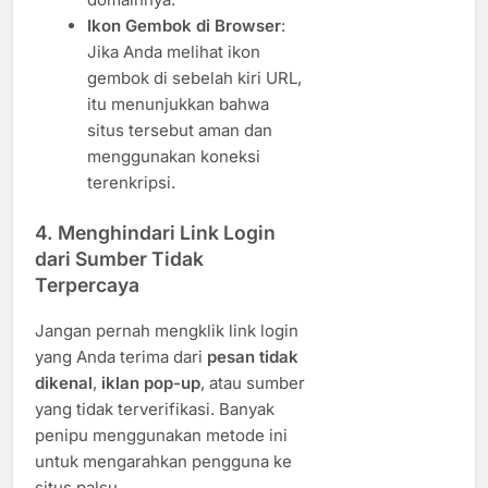
Ikon Gembok di Browser
:
Jika Anda melihat ikon
gembok di sebelah kiri URL,
itu menunjukkan bahwa
situs tersebut aman dan
menggunakan koneksi
terenkripsi.
4.
Menghindari Link Login
dari Sumber Tidak
Terpercaya
Jangan pernah mengklik link login
yang Anda terima dari
pesan tidak
dikenal
,
iklan pop-up
, atau sumber
yang tidak terverifikasi. Banyak
penipu menggunakan metode ini
untuk mengarahkan pengguna ke
situs palsu.