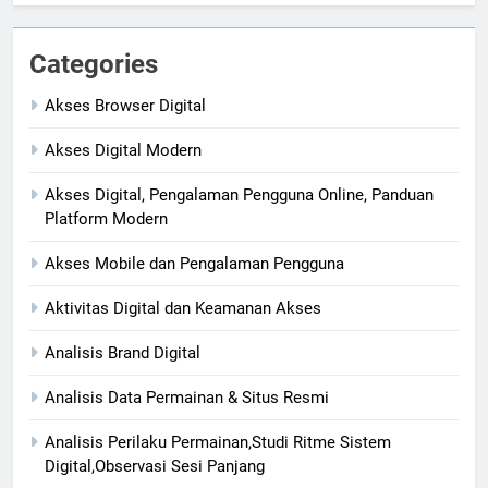
Categories
Akses Browser Digital
Akses Digital Modern
Akses Digital, Pengalaman Pengguna Online, Panduan
Platform Modern
Akses Mobile dan Pengalaman Pengguna
Aktivitas Digital dan Keamanan Akses
Analisis Brand Digital
Analisis Data Permainan & Situs Resmi
Analisis Perilaku Permainan,Studi Ritme Sistem
Digital,Observasi Sesi Panjang