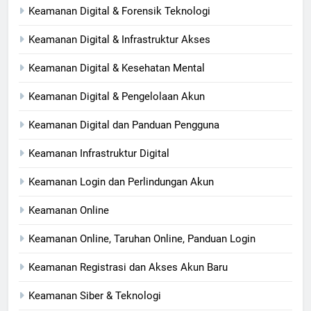
Keamanan Digital & Forensik Teknologi
Keamanan Digital & Infrastruktur Akses
Keamanan Digital & Kesehatan Mental
Keamanan Digital & Pengelolaan Akun
Keamanan Digital dan Panduan Pengguna
Keamanan Infrastruktur Digital
Keamanan Login dan Perlindungan Akun
Keamanan Online
Keamanan Online, Taruhan Online, Panduan Login
Keamanan Registrasi dan Akses Akun Baru
Keamanan Siber & Teknologi