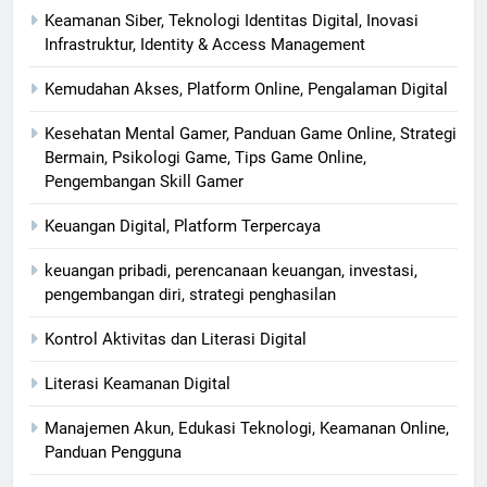
Keamanan Siber, Teknologi Identitas Digital, Inovasi
Infrastruktur, Identity & Access Management
Kemudahan Akses, Platform Online, Pengalaman Digital
Kesehatan Mental Gamer, Panduan Game Online, Strategi
Bermain, Psikologi Game, Tips Game Online,
Pengembangan Skill Gamer
Keuangan Digital, Platform Terpercaya
keuangan pribadi, perencanaan keuangan, investasi,
pengembangan diri, strategi penghasilan
Kontrol Aktivitas dan Literasi Digital
Literasi Keamanan Digital
Manajemen Akun, Edukasi Teknologi, Keamanan Online,
Panduan Pengguna