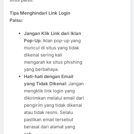
Tips Menghindari Link Login
Palsu:
Jangan Klik Link dari Iklan
Pop-Up
: Iklan pop-up yang
muncul di situs yang tidak
dikenal sering kali
mengarah ke situs phishing
yang berbahaya.
Hati-hati dengan Email
yang Tidak Dikenal
: Jangan
mengklik link login yang
dikirimkan melalui email dari
pengirim yang tidak dikenal
atau tidak resmi. Selalu
pastikan email tersebut
berasal dari alamat yang
sah.