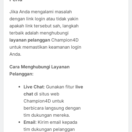
Jika Anda mengalami masalah
dengan link login atau tidak yakin
apakah link tersebut sah, langkah
terbaik adalah menghubungi
layanan pelanggan
Champion4D
untuk memastikan keamanan login
Anda.
Cara Menghubungi Layanan
Pelanggan:
Live Chat
: Gunakan fitur
live
chat
di situs web
Champion4D untuk
berbicara langsung dengan
tim dukungan mereka.
Email
: Kirim email kepada
tim dukungan pelanggan