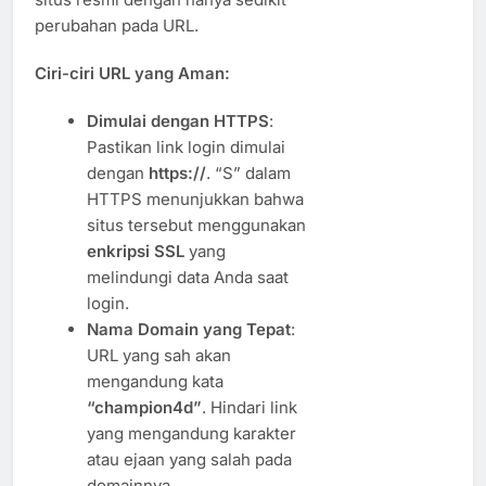
perubahan pada URL.
Ciri-ciri URL yang Aman:
Dimulai dengan HTTPS
:
Pastikan link login dimulai
dengan
https://
. “S” dalam
HTTPS menunjukkan bahwa
situs tersebut menggunakan
enkripsi SSL
yang
melindungi data Anda saat
login.
Nama Domain yang Tepat
:
URL yang sah akan
mengandung kata
“champion4d”
. Hindari link
yang mengandung karakter
atau ejaan yang salah pada
domainnya.