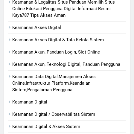
Keamanan & Legalitas Situs Panduan Memilih Situs
Online Edukasi Pengguna Digital Informasi Resmi
Kaya787 Tips Akses Aman
Keamanan Akses Digital
Keamanan Akses Digital & Tata Kelola Sistem
Keamanan Akun, Panduan Login, Slot Online
Keamanan Akun, Teknologi Digital, Panduan Pengguna
Keamanan Data Digital,Manajemen Akses
Online,Infrastruktur Platform,Keandalan
Sistem,Pengalaman Pengguna
Keamanan Digital
Keamanan Digital / Observabilitas Sistem
Keamanan Digital & Akses Sistem