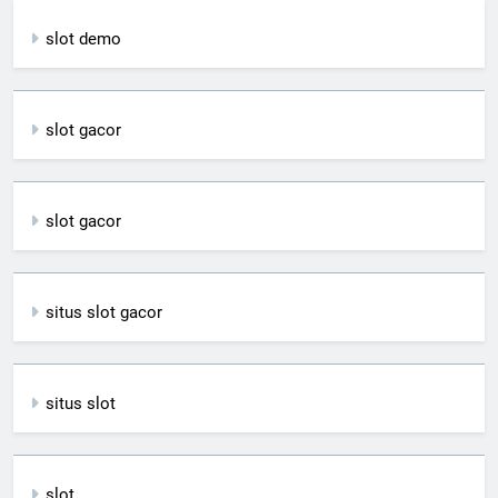
slot demo
slot gacor
slot gacor
situs slot gacor
situs slot
slot