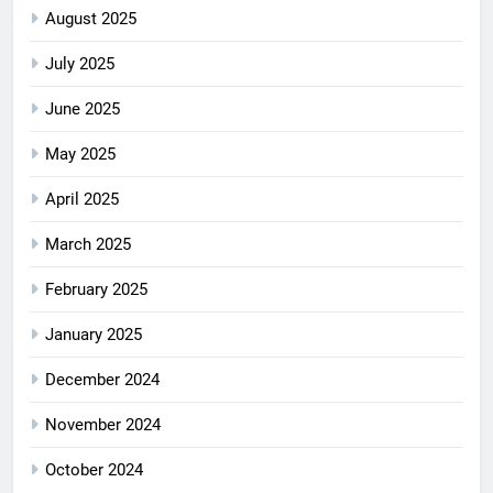
August 2025
July 2025
June 2025
May 2025
April 2025
March 2025
February 2025
January 2025
December 2024
November 2024
October 2024