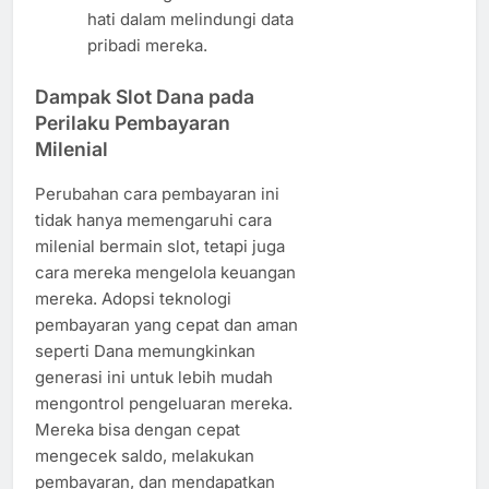
hati dalam melindungi data
pribadi mereka.
Dampak Slot Dana pada
Perilaku Pembayaran
Milenial
Perubahan cara pembayaran ini
tidak hanya memengaruhi cara
milenial bermain slot, tetapi juga
cara mereka mengelola keuangan
mereka. Adopsi teknologi
pembayaran yang cepat dan aman
seperti Dana memungkinkan
generasi ini untuk lebih mudah
mengontrol pengeluaran mereka.
Mereka bisa dengan cepat
mengecek saldo, melakukan
pembayaran, dan mendapatkan