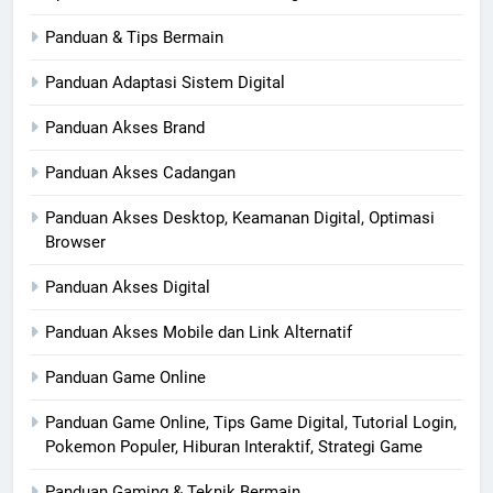
Panduan & Tips Bermain
Panduan Adaptasi Sistem Digital
Panduan Akses Brand
Panduan Akses Cadangan
Panduan Akses Desktop, Keamanan Digital, Optimasi
Browser
Panduan Akses Digital
Panduan Akses Mobile dan Link Alternatif
Panduan Game Online
Panduan Game Online, Tips Game Digital, Tutorial Login,
Pokemon Populer, Hiburan Interaktif, Strategi Game
Panduan Gaming & Teknik Bermain