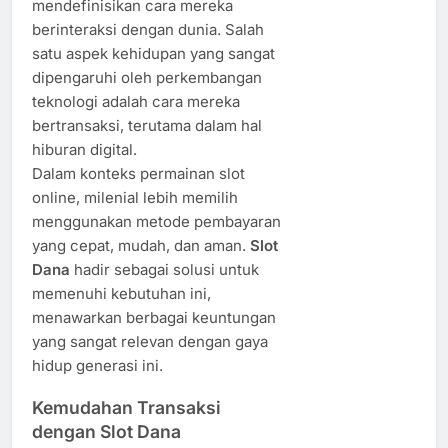
mendefinisikan cara mereka
berinteraksi dengan dunia. Salah
satu aspek kehidupan yang sangat
dipengaruhi oleh perkembangan
teknologi adalah cara mereka
bertransaksi, terutama dalam hal
hiburan digital.
Dalam konteks permainan slot
online, milenial lebih memilih
menggunakan metode pembayaran
yang cepat, mudah, dan aman.
Slot
Dana
hadir sebagai solusi untuk
memenuhi kebutuhan ini,
menawarkan berbagai keuntungan
yang sangat relevan dengan gaya
hidup generasi ini.
Kemudahan Transaksi
dengan Slot Dana