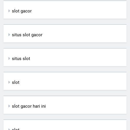
slot gacor
situs slot gacor
situs slot
slot
slot gacor hari ini
slot