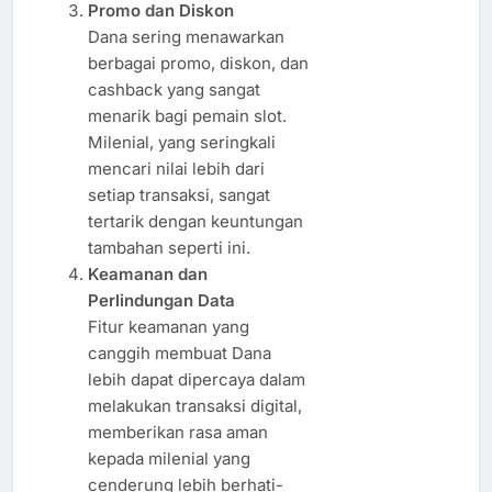
Promo dan Diskon
Dana sering menawarkan
berbagai promo, diskon, dan
cashback yang sangat
menarik bagi pemain slot.
Milenial, yang seringkali
mencari nilai lebih dari
setiap transaksi, sangat
tertarik dengan keuntungan
tambahan seperti ini.
Keamanan dan
Perlindungan Data
Fitur keamanan yang
canggih membuat Dana
lebih dapat dipercaya dalam
melakukan transaksi digital,
memberikan rasa aman
kepada milenial yang
cenderung lebih berhati-