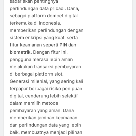
sadar akan pentingnya
perlindungan data pribadi. Dana,
sebagai platform dompet digital
terkemuka di Indonesia,
memberikan perlindungan dengan
sistem enkripsi yang kuat, serta
fitur keamanan seperti
PIN
dan
biometrik
. Dengan fitur ini,
pengguna merasa lebih aman
melakukan transaksi pembayaran
di berbagai platform slot.
Generasi milenial, yang sering kali
terpapar berbagai risiko penipuan
digital, cenderung lebih selektif
dalam memilih metode
pembayaran yang aman. Dana
memberikan jaminan keamanan
dan perlindungan data yang lebih
baik, membuatnya menjadi pilihan