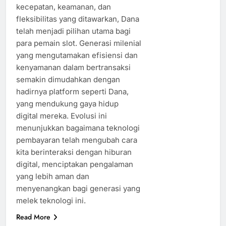
kecepatan, keamanan, dan
fleksibilitas yang ditawarkan, Dana
telah menjadi pilihan utama bagi
para pemain slot. Generasi milenial
yang mengutamakan efisiensi dan
kenyamanan dalam bertransaksi
semakin dimudahkan dengan
hadirnya platform seperti Dana,
yang mendukung gaya hidup
digital mereka. Evolusi ini
menunjukkan bagaimana teknologi
pembayaran telah mengubah cara
kita berinteraksi dengan hiburan
digital, menciptakan pengalaman
yang lebih aman dan
menyenangkan bagi generasi yang
melek teknologi ini.
Read More