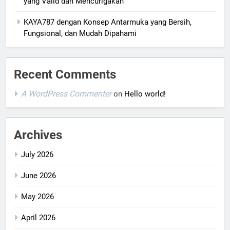
yang Valid dan Mencurigakan
KAYA787 dengan Konsep Antarmuka yang Bersih,
Fungsional, dan Mudah Dipahami
Recent Comments
A WordPress Commenter
on
Hello world!
Archives
July 2026
June 2026
May 2026
April 2026