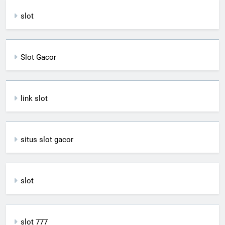
slot
Slot Gacor
link slot
situs slot gacor
slot
slot 777